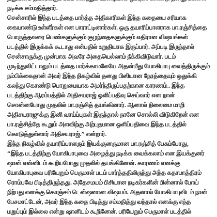
நடிக்க சம்மதித்தார்.
சென்சாரில் இந்த படத்தை பார்த்த அதிகாரிகள் இந்த கதையை சரியாக
கையாண்டு உள்ளீர்கள் என பாராட்டினார்கள். ஒரு தயாரிப்பாளராக பா.ரஞ்சித்தை
பொருத்தவரை பெண்களுக்கும் குழந்தைகளுக்கும் எதிரான விஷயங்கள்
படத்தில் இருக்கக் கூடாது என்பதில் உறுதியாக இருப்பார். அப்படி இருந்தால்
சென்சாருக்கு முன்பாக அவரே அதையெல்லாம் நீக்கிவிடுவார். படம்
முடிந்துவிட்டாலும் படத்தை பார்க்காமலேயே அதன்மீது யோகிபாபு வைத்திருக்கும்
நம்பிக்கைதான் அவர் இந்த நிகழ்வில் தனது பிஸியான நேரத்தையும் ஒதுக்கி
கலந்து கொண்டு பொறுமையாக அமர்ந்திருப்பதற்கான காரணம்.. இந்த
படத்திற்கு ஆரம்பத்தில் அதிசயராஜ் ஒளிப்பதிவு செய்வார் என நான்
சொன்னபோது முதலில் பா.ரஞ்சித் தயங்கினார். ஆனால் நிலைமை மாறி
அதிசயராஜுக்கு இனி வாய்ப்புகள் இருந்தால் நானே சொல்லி விடுகிறேன் என
பா.ரஞ்சித்தே கூறும் அளவிற்கு அற்புதமான ஒளிப்பதிவை இந்த படத்தில்
கொடுத்துள்ளார் அதிசயராஜ்.” என்றார்.
இந்த நிகழ்வில் தயாரிப்பாளரும் இயக்குனருமான பா.ரஞ்சித் பேசும்போது,
“இந்த படத்திற்கு யோகிபாபுவை அழைத்து நடிக்க வைக்கலாம் என இயக்குனர்
ஷான் என்னிடம் கூறியபோது முதலில் தயங்கினேன். காரணம் எனக்கு
யோகிபாபுவை பரியேறும் பெருமாள் படம் பார்த்ததிலிருந்து அந்த கதாபாத்திரம்
ரொம்பவே பிடித்திருந்தது. அதேசமயம் பிசியான நடிகர்களின் பின்னால் போய்
நிற்பது எனக்கு கொஞ்சம் டென்ஷனான விஷயம். அதனால் யோகிபாபுவிடம் நான்
பேசமாட்டேன், அவர் இந்த கதை பிடித்து சம்மதித்து வந்தால் எனக்கு எந்த
மறுப்பும் இல்லை என்று ஷானிடம் கூறினேன். பரியேறும் பெருமாள் படத்தில்