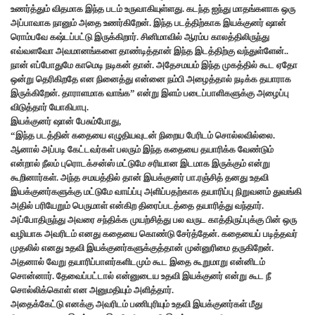
உணர்த்தும் விதமாக இந்த படம் உருவாகியுள்ளது. கடந்த ஐந்து மாதங்களாக ஒரு
அப்பாவாக நானும் அதை உணர்கிறேன். இந்த படத்திற்காக இயக்குனர் ஷான்
ரொம்பவே கஷ்டப்பட்டு இருக்கிறார். சினிமாவில் ஆரம்ப காலத்திலிருந்து
எவ்வளவோ அவமானங்களை தாண்டித்தான் இந்த இடத்திற்கு வந்துள்ளேன்..
நான் எப்போதுமே காமெடி நடிகன் தான். அதேசமயம் இந்த முகத்தில் கூட ஏதோ
ஒன்று தெரிகிறதே என நினைத்து என்னை நம்பி அழைத்தால் நடிக்க தயாராக
இருக்கிறேன். தாராளமாக வாங்க” என்று இளம் படைப்பாளிகளுக்கு அழைப்பு
விடுத்தார் யோகிபாபு.
இயக்குனர் ஷான் பேசும்போது,
“இந்த படத்தின் கதையை எழுதியவுடன் நிறைய பேரிடம் சொல்லவில்லை.
ஆனால் அப்படி கேட்டவர்கள் பலரும் இந்த கதையை தயாரிக்க வேண்டும்
என்றால் நீலம் புரொடக்சன்ஸ் மட்டுமே சரியான இடமாக இருக்கும் என்று
கூறினார்கள். அந்த சமயத்தில் தான் இயக்குனர் பா.ரஞ்சித் தனது உதவி
இயக்குனர்களுக்கு மட்டுமே வாய்ப்பு அளிப்பதற்காக தயாரிப்பு நிறுவனம் துவங்கி
அதில் பரியேறும் பெருமாள் என்கிற திரைப்படத்தை தயாரித்து வந்தார்.
அப்போதிருந்து அவரை சந்திக்க முயற்சித்து பல வருட காத்திருப்புக்கு பின் ஒரு
வழியாக அவரிடம் எனது கதையை கொண்டு சேர்த்தேன். கதையைப் படித்தவர்
முதலில் எனது உதவி இயக்குனர்களுக்குத்தான் முன்னுரிமை தருகிறேன்.
அதனால் வேறு தயாரிப்பாளர்களிடமும் கூட இதை கூறுமாறு என்னிடம்
சொன்னார். தேவைப்பட்டால் என்னுடைய உதவி இயக்குனர் என்று கூட நீ
சொல்லிக்கொள் என அனுமதியும் அளித்தார்.
அதைக்கேட்டு எனக்கு அவரிடம் பணிபுரியும் உதவி இயக்குனர்கள் மீது