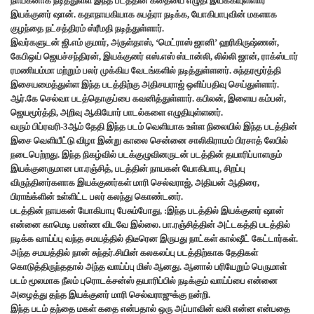
நாயகனாக நடித்துள்ள இந்த படத்தின் கதையை எழுதி இயக்கியுள்ளார்
இயக்குனர் ஷான். கதாநாயகியாக சுபத்ரா நடிக்க, யோகிபாபுவின் மகளாக
குழந்தை நட்சத்திரம் ஸ்ரீமதி நடித்துள்ளார்.
இவர்களுடன் ஜி.எம் குமார், அருள்தாஸ், ‘மெட்ராஸ் ஜானி’ ஹரிகிருஷ்ணன்,
கேபிஒய் ஜெயச்சந்திரன், இயக்குனர் எஸ்.எஸ் ஸ்டான்லி, லில்லி ஜான், ராக்ஸ்டார்
ரமணியம்மா மற்றும் பலர் முக்கிய வேடங்களில் நடித்துள்ளனர். சுந்தரமூர்த்தி
இசையமைத்துள்ள இந்த படத்திற்கு அதிசயராஜ் ஒளிப்பதிவு செய்துள்ளார்.
ஆர்.கே செல்வா படத்தொகுப்பை கவனித்துள்ளார். கபிலன், இளைய கம்பன்,
ஜெயமூர்த்தி, அறிவு ஆகியோர் பாடல்களை எழுதியுள்ளனர்.
வரும் பிப்ரவரி-3ஆம் தேதி இந்த படம் வெளியாக உள்ள நிலையில் இந்த படத்தின்
இசை வெளியீட்டு விழா இன்று காலை சென்னை சாலிகிராமம் பிரசாத் லேபில்
நடைபெற்றது. இந்த நிகழ்வில் படக்குழுவினருடன் படத்தின் தயாரிப்பாளரும்
இயக்குனருமான பா.ரஞ்சித், படத்தின் நாயகன் யோகிபாபு, சிறப்பு
விருந்தினர்களாக இயக்குனர்கள் மாரி செல்வராஜ், அதியன் ஆதிரை,
பிராங்க்ளின் உள்ளிட்ட பலர் கலந்து கொண்டனர்.
படத்தின் நாயகன் யோகிபாபு பேசும்போது, :இந்த படத்தில் இயக்குனர் ஷான்
என்னை காமெடி பண்ண விடவே இல்லை. பா.ரஞ்சித்தின் அட்டகத்தி படத்தில்
நடிக்க வாய்ப்பு வந்த சமயத்தில் திடீரென இருபது நாட்கள் கால்ஷீட் கேட்டார்கள்.
அந்த சமயத்தில் நான் சுந்தர்.சியின் கலகலப்பு படத்திற்காக தேதிகள்
கொடுத்திருந்ததால் அந்த வாய்ப்பு மிஸ் ஆனது. ஆனால் பரியேறும் பெருமாள்
படம் மூலமாக நீலம் புரொடக்சன்ஸ் தயாரிப்பில் நடிக்கும் வாய்ப்பை என்னை
அழைத்து தந்த இயக்குனர் மாரி செல்வராஜுக்கு நன்றி.
இந்த படம் தந்தை மகள் கதை என்பதால் ஒரு அப்பாவின் வலி என்ன என்பதை