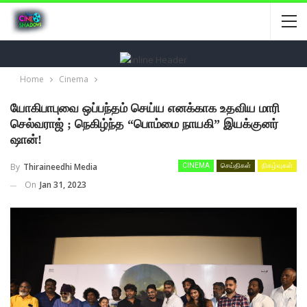
Home
Cinema
யோகிபாபுவை ஒப்பந்தம் செய்ய எனக்காக உதவிய மாரி
செல்வராஜ் ; நெகிழ்ந்த “பொம்மை நாயகி” இயக்குனர்
ஷான்!
By
Thiraineedhi Media
CINEMA
செய்திகள்
நிகழ்வுகள்
On
Jan 31, 2023