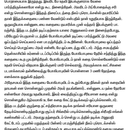
பொறாமையாக இருந்தது. இவரிடமே உதவி இயக்குனராக வேலை
பார்த்திருக்கலாமோ என்று கூட நினைத்தேன். அவரிடம் அப்போதைக்கு சரி
என்று சொன்னாலும் இந்தத் திரைப்படத்தை நீலம் புரொடக்சன்ஸ் தயாரிப்பில்
தான் இந்தக்கதையை பண்ண வேண்டும் என்பதில் நான் உறுதியாக இருந்தேன்.
ஒருவழியாக என்னுடையை கதையை தயாரிக்க முன் வந்தார் இயக்குனர் பா.
ரஞ்சித். இந்த படத்தில் நடிப்பதற்காக யாரை அணுகலாம் என நினைத்தபோது,
பரியேறும் பெருமாள் படத்தில் யோகிபாபுவின் நடிப்பை பார்த்துவிட்டு அவரை
ஒப்பந்தம் செய்யலாம் என பா.ரஞ்சித்திடம் கூறினேன். யோகிபாபுவை ஒப்பந்தம்
செய்யும் பொறுப்பை அவர் என்னிடமே ஒப்படைத்து விட்டார். அந்த சமயத்தில்
தென்காசியில் கர்ணன் படப்பிடிப்பில் இருந்த யோகிபாபுவை நேரில் சந்தித்து இந்த
கதையை கூற முயற்சித்தேன். யோகிபாபுவிடம் நான் கதை சொல்ளவேண்டும் என
உதவி செய்யும் விதமாக இயக்குனர் மாரி செல்வராஜ், அவருக்காக காட்சிகளை
படமாக்காமல் தள்ளிவைத்து யோகிபாபுவின் பொன்னான 3 மணி நேரத்தை
எனக்காக ஒதுக்கி தந்தார்.
அதேசமயம் இந்த கதையை யோகிபாபுவிடம் கூறும்போது நீங்கள் தான் கதையின்
நாயகன் என சொன்னதும் முதலில் அவர் தயங்கினார்.. என்னுடைய நல்ல நேரமோ
என்னவோ அவரது உதவியாளர், இவர் வைத்திருப்பது சீரியசான கதை என்று
சொன்னதுமே ஆர்வமாகி உடனே கதை கேட்டு நடிக்கவும் ஒப்புக்கொண்டார்.
இந்த படத்தில் குழந்தை நட்சத்திரமாக நடிக்க நாங்கள் சரியான ஒருவரை
தேடிக்கொண்டிருந்தபோது சூப்பர் சிங்கரில் பாடிக்கொண்டிருந்த ஸ்ரீமதி எங்கள்
கண்களில் பட்டார். அவரது தந்தையிடம் சென்று படத்தில் நடிக்க அனுமதி
கேட்டோம். முதலில் மறுத்தவர் பின்னர் பா.ரஞ்சித்தின் நீலம் புரொடக்சன்ஸ்
நிறுவனம் தயாரிக்கும் படம் என்றதும் உடனடியாக ஒப்புக்கொண்டு தனது மகளை