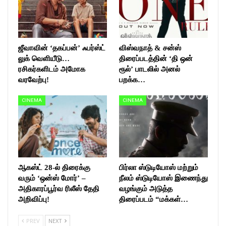
ஜீவாவின் ‘தகப்பன்’ ஃபர்ஸ்ட்
விஸ்வநாத் & சன்ஸ்
லுக் வெளியீடு…
திரைப்படத்தின் ‘தி ஒன்
ரசிகர்களிடம் அமோக
ரூல்’ பாடலில் அனல்
வரவேற்பு!
பறக்க…
CINEMA
CINEMA
ஆகஸ்ட் 28-ல் திரைக்கு
பிர்லா ஸ்டுடியோஸ் மற்றும்
வரும் ‘ஒன்ஸ் மோர்’ –
நீலம் ஸ்டுடியோஸ் இணைந்து
அதிகாரப்பூர்வ ரிலீஸ் தேதி
வழங்கும் அடுத்த
அறிவிப்பு!
திரைப்படம் “மக்கள்…
PREV
NEXT