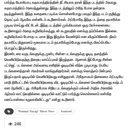
பார்த்த யோகிபாபு கதாபாத்திரத்தின் நீட்சியாக தான் இந்த படத்தில் அவரது
கதாபாத்திரம் அமைந்துள்ளது. இந்த படத்திலும் அதே போல நன்றாக
நடித்துள்ளார். இந்த கதையை படிக்க சொன்னபோது பலரும் இந்த படம் குறித்து
நெகட்டிவ் ஆகவே என்னிடம் கூறினார்கள். அப்போதே இந்த படத்தை தயாரிக்க
முடிவு செய்து விட்டேன். இந்த படத்தில் முக்கியமான ஒரு பிரச்சனையை
கூறினாலும் அதை கழிவிரக்கத்துடன் கூறுவதில் எனக்கு நம்பிக்கை இல்லை.
கழிவிரக்கம் பேசாத படமாக இது இருக்க வேண்டும் என விரும்பினேன். நீலம்
தயாரிப்பு நிறுவனம் மூலமாக படம் தயாரிக்கும்போது எனக்கு மிகப்பெரிய
பொறுப்பு இருக்கிறது..
இரண்டரை வருடங்களுக்கு முன்பு சின்ன படங்களுக்கு ஓடிடி தளத்தில்
வெளியிடுவதற்கு நிறைய வாய்ப்புகள் இருந்தன. ஆனால் இப்போது சின்ன
பட்ஜெட் படங்களை அவ்வளவு எளிதில் ஓடிடியில் விற்க முடியாது. பெரிய
படங்களைத்தான் அவர்கள் வாங்குகிறார்கள். எனக்கு கொஞ்சம் பின்புலம்
இருப்பதால் ஒடிடியில் வெளியிடுவது எளிதுதான். அதேசமயம் நிலைமை அப்படியே
மாறி தியேட்டரில் வெளியிடுவதை விட ஓடிடியில் படங்களை வெளியிடுவது கஷ்டம்
என ஆகிவிட்டது. அதேபோல சிறிய படங்களுக்கும் மக்கள் அதிக அளவில்
ஆர்வம் காட்டுவதில்லை. ஒடிடியில் வரட்டும் பார்த்து கொள்ளலாம் என்கிற
மனப்பான்மை உருவாகிவிட்டது” என்று கூறினார்.
'Pommai Nayagi' Movie News
Featured
246