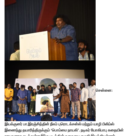
சென்னை:
இயக்குனர் பா.இரஞ்சித்தின் நீலம் புரொடக்சன்ஸ் மற்றும் யாழி பிலிம்ஸ்
இணைந்து தயாரித்திருக்கும் ‘பொம்மை நாயகி’. நடிகர் யோகிபாபு கதையின்