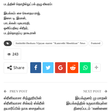
படத்தின் தொழில்நுட்பக் குழு விவரம்:
இயக்கம்: சை கௌதம ராஜ்,
இசை: டி. இமான்,
பாடல்கள்: யுகபாரதி,
ஒளிப்பதிவு: ஸ்ரீதர்,
படத்தொகுப்பு: நாகூரான்
Arulnithi-Dushara Vijayan starrer "Kazuvethi Moorkkan" News
Featured
243
Share
PREV POST
NEXT POST
ஸ்ரீனிவாசா சித்தூரியின்
இயக்குனர் மு.மாறன்
ஸ்ரீனிவாசா சில்வர் ஸ்க்ரீன்
இயக்கத்தில் உருவாகியுள்ள
தயாரிப்பில் நாக சைதன்யா
திரைப்படம் ‘கண்ணை