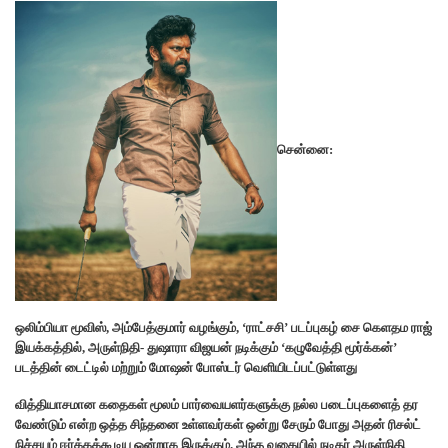
சென்னை:
ஒலிம்பியா மூவிஸ், அம்பேத்குமார் வழங்கும், ‘ராட்சசி’ படப்புகழ் சை கெளதம ராஜ்
இயக்கத்தில், அருள்நிதி- துஷாரா விஜயன் நடிக்கும் ‘கழுவேத்தி மூர்க்கன்’
படத்தின் டைட்டில் மற்றும் மோஷன் போஸ்டர் வெளியிடப்பட்டுள்ளது
வித்தியாசமான கதைகள் மூலம் பார்வையளர்களுக்கு நல்ல படைப்புகளைத் தர
வேண்டும் என்ற ஒத்த சிந்தனை உள்ளவர்கள் ஒன்று சேரும் போது அதன் ரிசல்ட்
நிச்சயம் ஈர்க்கக்கூடிய ஒன்றாக இருக்கும். அந்த வகையில் நடிகர் அருள்நிதி