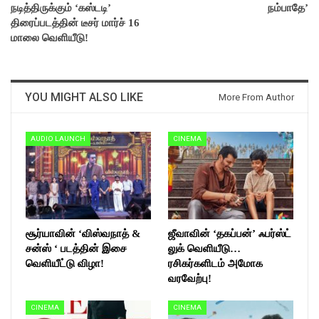
நடித்திருக்கும் ‘கஸ்டடி’
நம்பாதே’
திரைப்படத்தின் டீசர் மார்ச் 16
மாலை வெளியீடு!
YOU MIGHT ALSO LIKE
More From Author
AUDIO LAUNCH
CINEMA
சூர்யாவின் ‘விஸ்வநாத் &
ஜீவாவின் ‘தகப்பன்’ ஃபர்ஸ்ட்
சன்ஸ் ‘ படத்தின் இசை
லுக் வெளியீடு…
வெளியீட்டு விழா!
ரசிகர்களிடம் அமோக
வரவேற்பு!
CINEMA
CINEMA