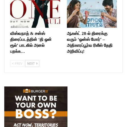
விஸ்வநாத் & சன்ஸ்
ஆகஸ்ட் 28-ல் திரைக்கு
திரைப்படத்தின் ‘தி ஒன்
வரும் ‘ஒன்ஸ் மோர்’ –
ரூல்’ பாடலில் அனல்
அதிகாரப்பூர்வ ரிலீஸ் தேதி
பறக்க…
அறிவிப்பு!
PREV
NEXT