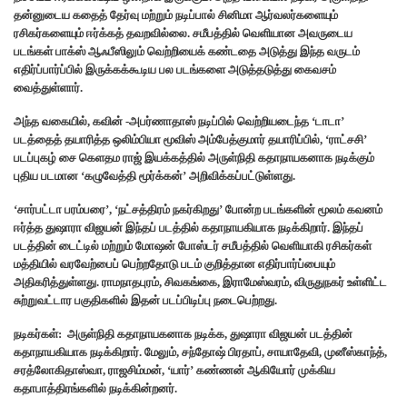
தன்னுடைய கதைத் தேர்வு மற்றும் நடிப்பால் சினிமா ஆர்வலர்களையும்
ரசிகர்களையும் ஈர்க்கத் தவறவில்லை. சமீபத்தில் வெளியான அவருடைய
படங்கள் பாக்ஸ் ஆஃபீஸிலும் வெற்றியைக் கண்டதை அடுத்து இந்த வருடம்
எதிர்ப்பார்ப்பில் இருக்கக்கூடிய பல படங்களை அடுத்தடுத்து கைவசம்
வைத்துள்ளார்.
அந்த வகையில், கவின் -அபர்ணாதாஸ் நடிப்பில் வெற்றியடைந்த ‘டாடா’
படத்தைத் தயாரித்த ஒலிம்பியா மூவிஸ் அம்பேத்குமார் தயாரிப்பில், ‘ராட்சசி’
படப்புகழ் சை கெளதம ராஜ் இயக்கத்தில் அருள்நிதி கதாநாயகனாக நடிக்கும்
புதிய படமான ‘கழுவேத்தி மூர்க்கன்’ அறிவிக்கப்பட்டுள்ளது.
‘சார்பட்டா பரம்பரை’, ‘நட்சத்திரம் நகர்கிறது’ போன்ற படங்களின் மூலம் கவனம்
ஈர்த்த துஷாரா விஜயன் இந்தப் படத்தில் கதாநாயகியாக நடிக்கிறார். இந்தப்
படத்தின் டைட்டில் மற்றும் மோஷன் போஸ்டர் சமீபத்தில் வெளியாகி ரசிகர்கள்
மத்தியில் வரவேற்பைப் பெற்றதோடு படம் குறித்தான எதிர்பார்ப்பையும்
அதிகரித்துள்ளது. ராமநாதபுரம், சிவகங்கை, இராமேஸ்வரம், விருதுநகர் உள்ளிட்ட
சுற்றுவட்டார பகுதிகளில் இதன் படப்பிடிப்பு நடைபெற்றது.
நடிகர்கள்: அருள்நிதி கதாநாயகனாக நடிக்க, துஷாரா விஜயன் படத்தின்
கதாநாயகியாக நடிக்கிறார். மேலும், சந்தோஷ் பிரதாப், சாயாதேவி, முனீஸ்காந்த்,
சரத்லோகிதாஸ்வா, ராஜசிம்மன், ‘யார்’ கண்ணன் ஆகியோர் முக்கிய
கதாபாத்திரங்களில் நடிக்கின்றனர்.