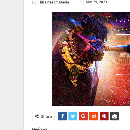
On
Mar 29, 2023
By
Thiraineedhi Media
Share
சென்னை: