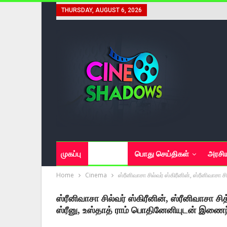
THURSDAY, AUGUST 6, 2026
முகப்பு
சினிமா
பொது செய்திகள்
அரசி
Home
Cinema
ஸ்ரீனிவாசா சில்வர் ஸ்கிரீனின், ஸ்ரீனிவாச
ஸ்ரீனிவாசா சில்வர் ஸ்கிரீனின், ஸ்ரீனிவாசா ச
ஸ்ரீனு, உஸ்தாத் ராம் பொதினேனியுடன் இணை