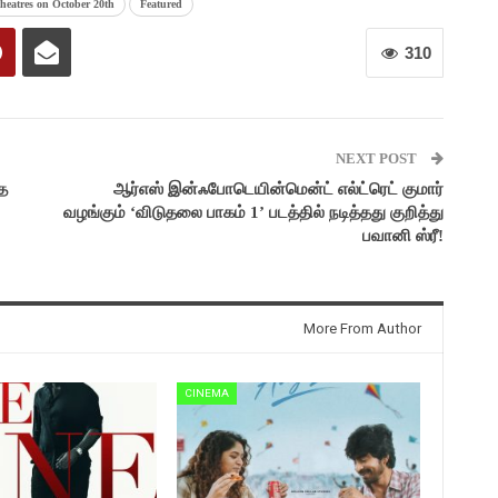
eatres on October 20th
Featured
310
NEXT POST
ை
ஆர்எஸ் இன்ஃபோடெயின்மென்ட் எல்ட்ரெட் குமார்
வழங்கும் ‘விடுதலை பாகம் 1’ படத்தில் நடித்தது குறித்து
பவானி ஸ்ரீ!
More From Author
CINEMA