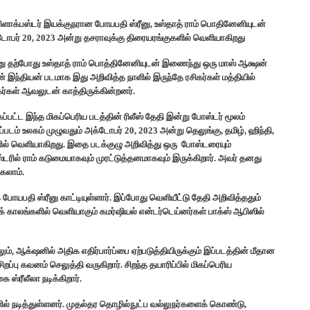
ில் பிளாக்பஸ்டர் இயக்குநரான போயபதி ஸ்ரீனு, உஸ்தாத் ராம் பொதினேனியுடன்
பர் 20, 2023 அன்று தசராவுக்கு திரையரங்குகளில் வெளியாகிறது
னு தற்போது உஸ்தாத் ராம் பொத்தினேனியுடன் இணைந்து ஒரு மாஸ் ஆக்ஷன்
இந்தியன் படமாக இது அறிவித்த நாளில் இருந்தே ரசிகர்கள் மத்தியில்
ர்கள் ஆவலுடன் காத்திருக்கின்றனர்.
ப்பட்ட இந்த மிகப்பெரிய படத்தின் ரிலீஸ் தேதி இன்று போஸ்டர் மூலம்
்படம் உலகம் முழுவதும் அக்டோபர் 20, 2023 அன்று தெலுங்கு, தமிழ், ஹிந்தி,
ல் வெளியாகிறது. இதை படக்குழு அறிவித்து ஒரு போஸ்டரையும்
ஸ்டரில் ராம் கடுமையாகவும் முரட்டுத்தனமாகவும் இருக்கிறார். அவர் தனது
கலாம்.
யபதி ஸ்ரீனு காட்டியுள்ளார். இப்போது வெளியீட்டு தேதி அறிவித்ததும்
க் காலங்களில் வெளியாகும் கமர்ஷியல் என்டர்டெய்னர்கள் பாக்ஸ் ஆபிஸில்
, ஆக்‌ஷனில் அதிக எதிர்பார்ப்பை ஏற்படுத்தியிருக்கும் இப்படத்தின் மீதான
றப்பு கவனம் செலுத்தி வருகிறார். சிறந்த தயாரிப்பில் மிகப்பெரிய
 ஸ்ரீலீலா நடிக்கிறார்.
ளில் நடித்துள்ளனர். முதல்தர தொழில்நுட்ப வல்லுநர்களைக் கொண்டு,