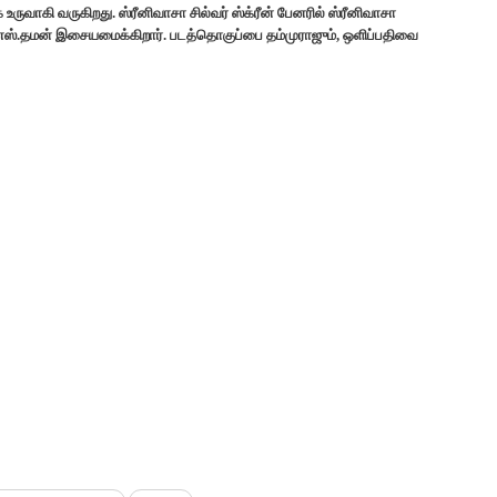
ுவாகி வருகிறது. ஸ்ரீனிவாசா சில்வர் ஸ்க்ரீன் பேனரில் ஸ்ரீனிவாசா
ஸ்.எஸ்.தமன் இசையமைக்கிறார். படத்தொகுப்பை தம்முராஜும், ஒளிப்பதிவை