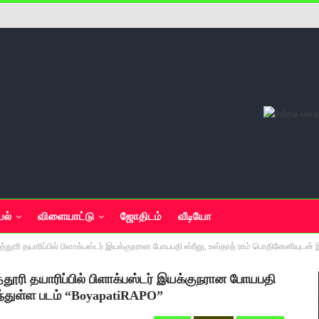
யல்
விளையாட்டு
ஜோதிடம்
வீடியோ
ா சித்தூரி தயாரிப்பில் பிளாக்பஸ்டர் இயக்குநரான போயபதி ஸ்ரீனு, உஸ்தாத் ராம் பொதினேனிய
ித்தூரி தயாரிப்பில் பிளாக்பஸ்டர் இயக்குநரான போயபதி
ந்துள்ள படம் “BoyapatiRAPO”