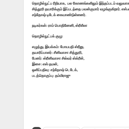
தொழில்நுட்ப ரீதியாக, பல கோணங்களிலும் இந்தப்படம் வலுவாக உர
சித்தூரி தயாரிக்கும் இப்படத்தை பவன்குமார் வழங்குகிறார். எ
சந்தோஷ் டிடேக் கையாண்டுள்ளனர்.
நடிகர்கள்: ராம் பொதினேனி, ஸ்ரீலீலா
தொழில்நுட்பக் குழு:
எழுத்து, இயக்கம்: போயபதி ஸ்ரீனு,
தயாரிப்பாளர்: சீனிவாசா சித்தூரி,
பேனர்: ஸ்ரீனிவாசா சில்வர் ஸ்க்ரீன்,
இசை: எஸ் தமன்,
ஒளிப்பதிவு: சந்தோஷ் டெடேக்,
படத்தொகுப்பு: தம்மிராஜு