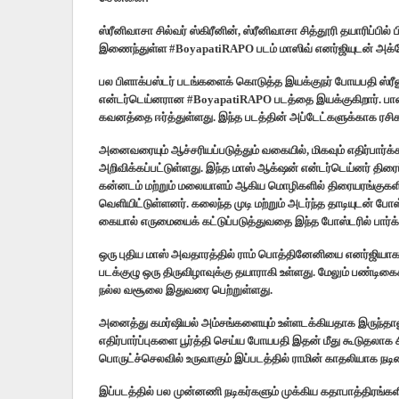
ஸ்ரீனிவாசா சில்வர் ஸ்கிரீனின், ஸ்ரீனிவாசா சித்தூரி தயாரிப்ப
இணைந்துள்ள #BoyapatiRAPO படம் மாஸிவ் எனர்ஜியுடன் அக்டோ
பல பிளாக்பஸ்டர் படங்களைக் கொடுத்த இயக்குநர் போயபதி ஸ்ரீ
என்டர்டெய்னரான #BoyapatiRAPO படத்தை இயக்குகிறார். பான் 
கவனத்தை ஈர்த்துள்ளது. இந்த படத்தின் அப்டேட்களுக்காக ரசிக
அனைவரையும் ஆச்சரியப்படுத்தும் வகையில், மிகவும் எதிர்பார்க்க
அறிவிக்கப்பட்டுள்ளது. இந்த மாஸ் ஆக்‌ஷன் என்டர்டெய்னர் திரைப
கன்னடம் மற்றும் மலையாளம் ஆகிய மொழிகளில் திரையரங்குகளி
வெளியிட்டுள்ளனர். கலைந்த முடி மற்றும் அடர்ந்த தாடியுடன் போ
கையால் எருமையைக் கட்டுப்படுத்துவதை இந்த போஸ்டரில் பார்க்
ஒரு புதிய மாஸ் அவதாரத்தில் ராம் பொத்தினேனியை எனர்ஜியாக போ
படக்குழு ஒரு திருவிழாவுக்கு தயாராகி உள்ளது. மேலும் பண்டிகை
நல்ல வசூலை இதுவரை பெற்றுள்ளது.
அனைத்து கமர்ஷியல் அம்சங்களையும் உள்ளடக்கியதாக இருந்தாலும்
எதிர்பார்ப்புகளை பூர்த்தி செய்ய போயபதி இதன் மீது கூடுதலாக சி
பொருட்ச்செலவில் உருவாகும் இப்படத்தில் ராமின் காதலியாக நடிகை
இப்படத்தில் பல முன்னணி நடிகர்களும் முக்கிய கதாபாத்திரங்க