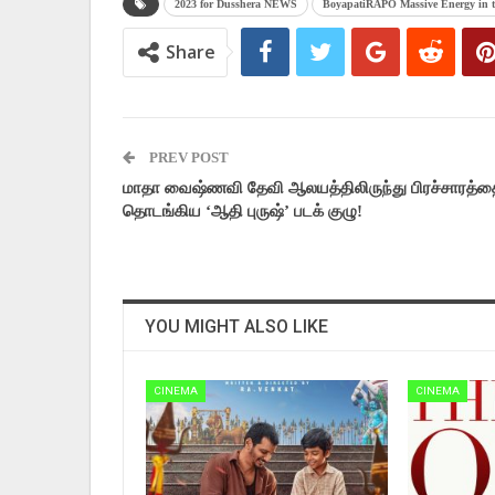
2023 for Dusshera NEWS
BoyapatiRAPO Massive Energy in th
Share
PREV POST
மாதா வைஷ்ணவி தேவி ஆலயத்திலிருந்து பிரச்சாரத்த
தொடங்கிய ‘ஆதி புருஷ்’ படக் குழு!
YOU MIGHT ALSO LIKE
CINEMA
CINEMA