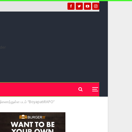
ுடன் இணைந்துள்ள படம் “BoyapatiRAPO”