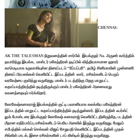
CHENNAI:
AK THE TALESMAN நிறுவனத்தின் சார்பில் இயக்குநர் Na. அருண் கார்த்திக்
தயாரித்து இயக்க, மாஸ்டர் மகேந்திரன் நடிப்பில் வித்தியாசமான ஹாரர்
காமெடியாக உருவாகியுள்ள திரைப்படம் “ரிப்பப்பரி”. தமிழ் சினிமாவின் முன்னணி
திரைப் பிரபலங்கள் வெளியிட்ட இப்படத்தின் டீசர், ரசிகர்களிடம் பெரும்
வரவேற்பை குவித்து வருகிறது. மாஸ்டர் படத்திற்கு பிறகு மாறுபட்ட
கதாப்பாத்திரத்தில் நடித்திருக்கும் மாஸ்டர் மகேந்திரன் அனைவரது
கவனத்தையும் ஈர்க்கிறார்.
லோகேஷ்கனகராஜ் இயக்கத்தில் குட்டி பவானியாக கலக்கிய மகேந்திரன்
இப்படத்தில் மாறுபட்ட கதாப்பாத்திரத்தில் நடித்துள்ளார். இப்படத்தின் ஃபர்ஸ்ட்
லுக் போஸ்டரை இயக்குநர் லோகேஷ் கனகராஜ் வெளியிட்டதிலிருந்தே, படத்தின்
மீதான எதிர்பார்ப்பு ரசிகர்களிடம் பெரிய அளவில் இருந்து வருகிறது. மேலும்
சமீபத்தில் மக்கள் செல்வன் விஜய் சேதுபதி வெளியிட்ட இப்படத்தின் முதல்
சிங்கிள் பாடல், இசை ரசிகர்களின் டாப் லிஸ்டில் இருந்து வருகிறது.