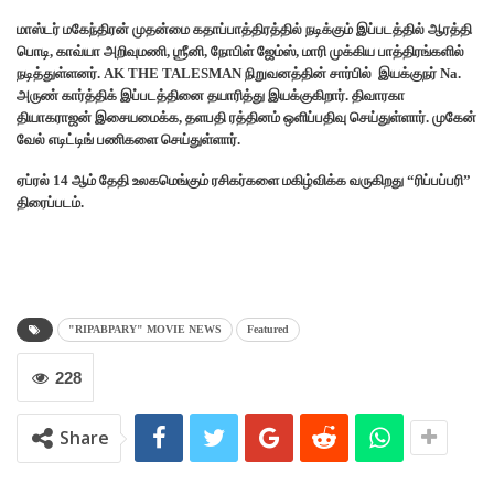
மாஸ்டர் மகேந்திரன் முதன்மை கதாப்பாத்திரத்தில் நடிக்கும் இப்படத்தில் ஆரத்தி
பொடி, காவ்யா அறிவுமணி, ஶ்ரீனி, நோபிள் ஜேம்ஸ், மாரி முக்கிய பாத்திரங்களில்
நடித்துள்ளனர். AK THE TALESMAN நிறுவனத்தின் சார்பில் இயக்குநர் Na.
அருண் கார்த்திக் இப்படத்தினை தயாரித்து இயக்குகிறார். திவாரகா
தியாகராஜன் இசையமைக்க, தளபதி ரத்தினம் ஒளிப்பதிவு செய்துள்ளார். முகேன்
வேல் எடிட்டிங் பணிகளை செய்துள்ளார்.
ஏப்ரல் 14 ஆம் தேதி உலகமெங்கும் ரசிகர்களை மகிழ்விக்க வருகிறது “ரிப்பப்பரி”
திரைப்படம்.
"RIPABPARY" MOVIE NEWS
Featured
228
Share