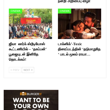
நன்றி அறிவிப்பு விழா
CINEMA
CINEMA
ஜீவா லார்க் ஸ்டூடியோஸ்
டாக்ஸிக்’-Toxic
கூட்டணியில் – ‘தகப்பன்’
திரைப்படத்தின் ‘தடுமாறுதே
பூஜையுடன் இனிதே
‘ பாடல் மூலம் ராயா…
தொடக்கம்!
PREV
NEXT