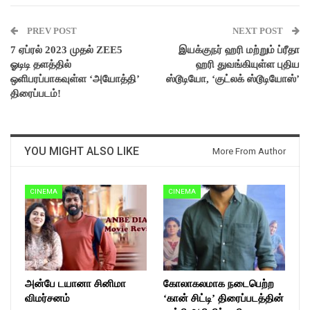
PREV POST
NEXT POST
7 ஏப்ரல் 2023 முதல் ZEE5
இயக்குநர் ஹரி மற்றும் ப்ரீதா
ஓடிடி தளத்தில்
ஹரி துவங்கியுள்ள புதிய
ஒளிபரப்பாகவுள்ள ‘அயோத்தி’
ஸ்டூடியோ, ‘குட்லக் ஸ்டூடியோஸ்’
திரைப்படம்!
YOU MIGHT ALSO LIKE
More From Author
CINEMA
CINEMA
அன்பே டயானா சினிமா
கோலாகலமாக நடைபெற்ற
விமர்சனம்
‘கான் சிட்டி’ திரைப்படத்தின்