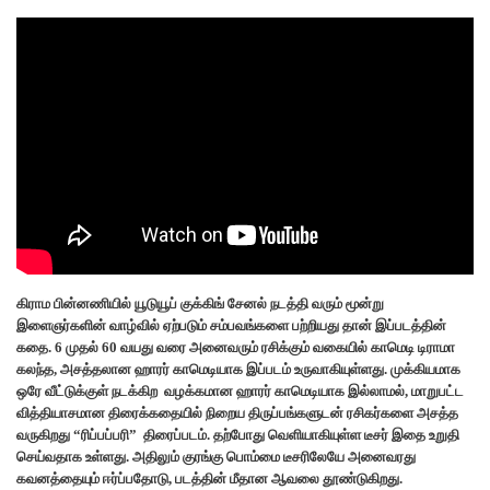
கிராம பின்னணியில் யூடுயூப் குக்கிங் சேனல் நடத்தி வரும் மூன்று
இளைஞர்களின் வாழ்வில் ஏற்படும் சம்பவங்களை பற்றியது தான் இப்படத்தின்
கதை. 6 முதல் 60 வயது வரை அனைவரும் ரசிக்கும் வகையில் காமெடி டிராமா
கலந்த, அசத்தலான ஹாரர் காமெடியாக இப்படம் உருவாகியுள்ளது. முக்கியமாக
ஒரே வீட்டுக்குள் நடக்கிற வழக்கமான ஹாரர் காமெடியாக இல்லாமல், மாறுபட்ட
வித்தியாசமான திரைக்கதையில் நிறைய திருப்பங்களுடன் ரசிகர்களை அசத்த
வருகிறது “ரிப்பப்பரி” திரைப்படம். தற்போது வெளியாகியுள்ள டீசர் இதை உறுதி
செய்வதாக உள்ளது. அதிலும் குரங்கு பொம்மை டீசரிலேயே அனைவரது
கவனத்தையும் ஈர்ப்பதோடு, படத்தின் மீதான ஆவலை தூண்டுகிறது.