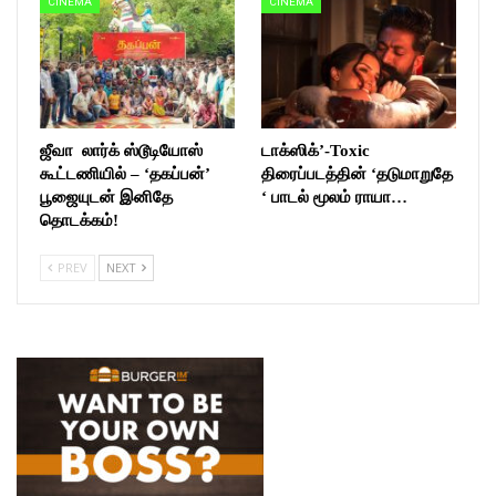
CINEMA
CINEMA
ஜீவா லார்க் ஸ்டூடியோஸ்
டாக்ஸிக்’-Toxic
கூட்டணியில் – ‘தகப்பன்’
திரைப்படத்தின் ‘தடுமாறுதே
பூஜையுடன் இனிதே
‘ பாடல் மூலம் ராயா…
தொடக்கம்!
PREV
NEXT