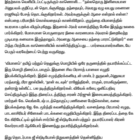
இதற்காக வெளியிடப்பட்டிருக்கும் காணொளி… ”நல்லதொரு இனிமையான
அனுபவக் குறிப்புடன் தொடங்குகிறது. தந்தையும், அவரது ஏழு வயது மகனான
ராஜூவும் பேசத் தொடங்குகிறார்கள். அவர்களுக்குள் ஆசை என்றால் என்ன?
என்பதை பரிமாறிக் கொள்வதையும் காண்கிறோம். குழந்தை விமானத்தில்
உயரமாக பறக்க விரும்புகிறது. இதனால் அவர் வானத்திற்கு மேலே இருந்து உலகை
பார்க்கிறார். மோசமான பொருளாதார நிலை காரணமாக அவரால் நிறைவேற்ற
முடியாத கனவாக இருந்தாலும், அவனது ஆசையை தந்தை பாராட்டுகிறார்” என
அந்த பிரத்யேக காணொளியில் காண்பித்திருப்பது… பார்வையாளர்களிடையே
பெரும் வரவேற்பைப் பெற்று வருகிறது.
‘விமானம்’ தமிழ் மற்றும் தெலுங்கு மொழியில் ஒரே தருணத்தில் தயாரிக்கப்பட்ட
இரு மொழி திரைப்படமாகும். இதனை சிவ பிரசாத் யானலா எழுதி
இயக்கியிருக்கிறார். இதில் சமுத்திரக்கனியுடன் மாஸ்டர் துருவன்,அனுசுயா
பரத்வாஜ், மீரா ஜாஸ்மின், ‘நான் கடவுள்’ ராஜேந்திரன், ராகுல், ராமகிருஷ்ணா,
தன்ராஜ் உள்ளிட்ட பல நடித்திருக்கிறார்கள். விவேக் கலேபு ஒளிப்பதிவு
செய்திருக்கும் இந்த திரைப்படத்திற்கு சரண் அர்ஜுன் இசையமைத்திருக்கிறார்.
மார்தன் கே. வெங்கடேஷ் படத்தொகுப்பு பணிகளை மேற்கொள்ள, கலை
இயக்கத்தை ஜே. கே. மூர்த்தி கவனித்திருக்கிறார். வசனத்தை பிரபாகர் எழுத,
பாடலாசிரியர் சினேகன் பாடல்களை எழுதியிருக்கிறார். இந்த திரைப்படத்தை கே
கே கிரியேட்டிவ் ஒர்க்ஸ் சார்பில் ஜீ ஸ்டுடியோஸ் மற்றும் தயாரிப்பாளர் கிரண்
கோர்ராபாரி ஆகியோர் இணைந்து தயாரித்திருக்கிறார்கள்.
இது தொடர்பாக ஜீ ஸ்டுடியோஸ் நிறுவனத்தின் தென்னிந்திய