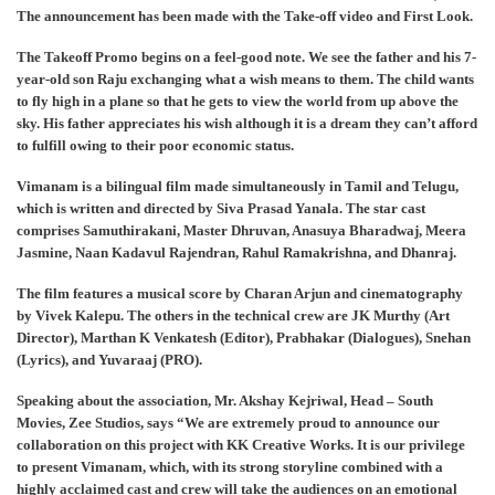
The announcement has been made with the Take-off video and First Look.
The Takeoff Promo begins on a feel-good note. We see the father and his 7-
year-old son Raju exchanging what a wish means to them. The child wants
to fly high in a plane so that he gets to view the world from up above the
sky. His father appreciates his wish although it is a dream they can’t afford
to fulfill owing to their poor economic status.
Vimanam is a bilingual film made simultaneously in Tamil and Telugu,
which is written and directed by Siva Prasad Yanala. The star cast
comprises Samuthirakani, Master Dhruvan, Anasuya Bharadwaj, Meera
Jasmine, Naan Kadavul Rajendran, Rahul Ramakrishna, and Dhanraj.
The film features a musical score by Charan Arjun and cinematography
by Vivek Kalepu. The others in the technical crew are JK Murthy (Art
Director), Marthan K Venkatesh (Editor), Prabhakar (Dialogues), Snehan
(Lyrics), and Yuvaraaj (PRO).
Speaking about the association, Mr. Akshay Kejriwal, Head – South
Movies, Zee Studios, says “We are extremely proud to announce our
collaboration on this project with KK Creative Works. It is our privilege
to present Vimanam, which, with its strong storyline combined with a
highly acclaimed cast and crew will take the audiences on an emotional