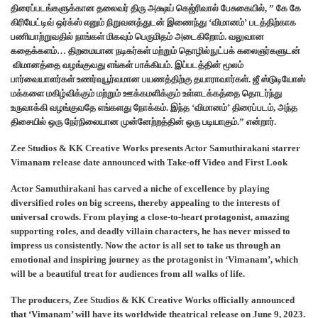
திரைப்படங்களுக்கான தலைவர் திரு அக்ஷய் கெஜ்ரிவால் பேசுகையில், ” கே கே
கிரியேட்டிவ் ஒர்க்ஸ் எனும் நிறுவனத்துடன் இணைந்து ‘விமானம்’ படத்திற்காக
பணியாற்றுவதில் நாங்கள் மிகவும் பெருமிதம் அடைகிறோம். வலுவான
கதைக்களம்… திறமையான நடிகர்கள் மற்றும் தொழில்நுட்பக் கலைஞர்களுடன்
விமானத்தை வழங்குவது எங்கள் பாக்கியம். இப்படத்தின் மூலம்
பார்வையாளர்கள் உணர்வுபூர்வமான பயணத்திற்கு தயாராவார்கள். ஜீ ஸ்டுடியோஸ்
மக்களை மகிழ்விக்கும் மற்றும் ஊக்கமளிக்கும் உள்ளடக்கத்தை தொடர்ந்து
உருவாக்கி வழங்குவதே எங்களது நோக்கம். இந்த ‘விமானம்’ திரைப்படம், அந்த
திசையில் ஒரு நேர்நிலையான முன்னேற்றத்தின் ஒரு படியாகும்.” என்றார்.
Zee Studios & KK Creative Works presents
Actor Samuthirakani starrer
Vimanam release date announced with Take-off Video and First Look
Actor Samuthirakani has carved a niche of excellence by playing
diversified roles on big screens, thereby appealing to the interests of
universal crowds. From playing a close-to-heart protagonist, amazing
supporting roles, and deadly villain characters, he has never missed to
impress us consistently. Now the actor is all set to take us through an
emotional and inspiring journey as the protagonist in ‘Vimanam’, which
will be a beautiful treat for audiences from all walks of life.
The producers, Zee Studios & KK Creative Works officially announced
that ‘Vimanam’ will have its worldwide theatrical release on June 9, 2023.