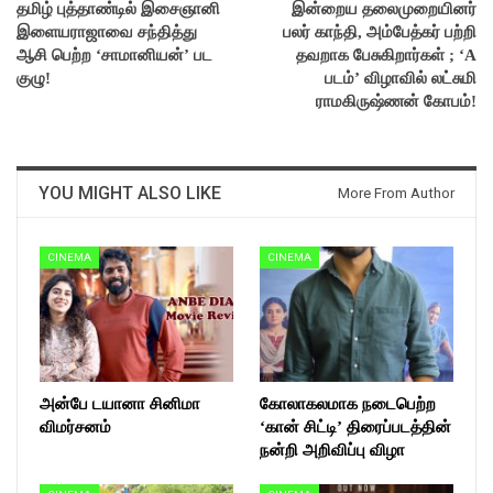
தமிழ் புத்தாண்டில் இசைஞானி
இன்றைய தலைமுறையினர்
இளையராஜாவை சந்தித்து
பலர் காந்தி, அம்பேத்கர் பற்றி
ஆசி பெற்ற ‘சாமானியன்’ பட
தவறாக பேசுகிறார்கள் ; ‘A
குழு!
படம்’ விழாவில் லட்சுமி
ராமகிருஷ்ணன் கோபம்!
YOU MIGHT ALSO LIKE
More From Author
CINEMA
CINEMA
அன்பே டயானா சினிமா
கோலாகலமாக நடைபெற்ற
விமர்சனம்
‘கான் சிட்டி’ திரைப்படத்தின்
நன்றி அறிவிப்பு விழா