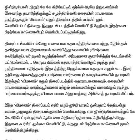
ஜீ ஸ்டுடியோஸ் மற்றும் கே கே கிரியேட்டிவ் ஒர்க்ஸ் ஆகிய நிறுவனங்கள்
இணைந்து தயாரித்திருக்கும் சமுத்திரக்கனி கதையின் நாயகனாக
நடித்திருக்கும் ‘விமானம்’ எனும் திரைப்படத்தின் ஃபர்ஸ்ட் லுக்
வெளியிடப்பட்டுள்ளது. இதனுடன் படத்தின் வெளியீட்டு தேதியும், இதற்கான
பிரத்யேக காணொளியும் வெளியிடப்பட்டிருக்கிறது.
திரைப்படங்களில் பல்வேறு வகையான கதாபாத்திரங்களை ஏற்று, அதில் தன்
தனித்துவமான திறமையைக் காண்பித்து உலகளவில் ரசிகர்களை
கவர்ந்திருப்பவர் நடிகர் சமுத்திரக்கனி. அற்புதமான குணச்சித்திர வேடங்களில்
மட்டுமல்லாமல்… கொடிய வில்லன் கதாபாத்திரங்களிலும் நடித்து தன்
முத்திரையை பதித்தவர். இதயத்திற்கு நெருக்கமான கதாநாயகனும் கூட. இவர்
தற்போது அனைத்து தரப்பு பார்வையாளர்களையும் கவரும் வகையில் தயாராகி
இருக்கும் ‘விமானம்’ எனும் திரைப்படத்தில் கதாநாயகனாகவும், கதையின்
நாயகனாகவும், உணர்வுபூர்வமான மற்றும் ஊக்கமளிக்கும் வகையிலும் நடித்து,
பார்வையாளர்களுக்கு விமான பயண அனுபவத்தை அளிக்கத் தயாராகி விட்டார்.
இந்த ‘விமானம்’ திரைப்படம் எதிர் வரும் ஜூன் மாதம் ஒன்பதாம் தேதியன்று
உலகம் முழுவதும் திரையரங்குகளில் வெளியாகிறது என ஜீ ஸ்டுடியோஸ் மற்றும் கே
கே கிரியேட்டிவ் ஒர்க்ஸ் ஆகியவை அதிகாரப்பூர்வமாக அறிவித்திருக்கிறது.
இதனை ஃபர்ஸ்ட் லுக்கை வெளியிட்டு, அதனுடன் பிரத்யேக காணொளி மூலம்
தெரிவித்திருக்கிறது.