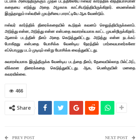
படமாக அமைந்திருக்கும். முதல் படத்திலேயே ஈஸ்வர் கார்த்திக் வித்தியாசமான
கதையை எடுத்து அதை அழகாக காட்சிபடுத்தியிருக்கிறார். மைனஸ்கள்
இருந்தாலும் ஈஸ்வரின் முயற்சியை பாராட்டியே ஆக வேண்டும்.
ஈஸ்வர் கார்த்திக் திரைக்கதையில் கூடுதல் கவனம் செலுத்தியிருக்கலாம்.
அடுத்து என்ன, அடுத்து என்ன என்பதை சுவாரஸ்யமாக காட்ட முயன்றிருக்கிறார்.
ஆனால் படத்தின் நீளம் அதை கெடுத்துவிட்டது. அடுத்து என்ன நடக்கப்
போகிறது என்பதை யோசிக்க வேண்டிய நேரத்தில் பார்வையாளர்களோ
எப்பொழுது படம் முடியும் என்று யோசிக்க வைத்துவிட்டது.
சுவாரஸ்யமாக இருந்திருக்க வேண்டிய படத்தை நீளம், தேவையில்லாத பில்ட்அப்,
வீக்கான திரைக்கதை கெடுத்துவிட்டது. ஆக, பெண்குயின் மனதை
கவரவில்லை.
466
Share
PREV POST
NEXT POST