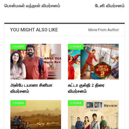
பொன்மகள் வந்தாள் விமர்சனம்
டேனி விமர்சனம்
YOU MIGHT ALSO LIKE
More From Author
CINEMA
CINEMA
அன்பே டயானா சினிமா
கட்டா குஸ்தி 2 திரை
விமர்சனம்
விமர்சனம்
CINEMA
CINEMA