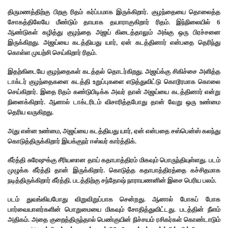
திருமணத்திற்கு பிறகு ரிதம் கர்ப்பமாக இருக்கிறார். குழந்தையை தொலைத்த
சோகத்திலேயே மீண்டும் தாயாக தயாராகுகிறார் ரிதம். இந்நிலையில் 6
ஆண்டுகள் கழித்து குழந்தை அஜய் கிடைத்தாலும் அங்கு ஒரு பிரச்சனை
இருக்கிறது. அஜய்யை கடத்தியது யார், ஏன் கடத்தினார் என்பதை தெரிந்து
கொள்ள முயற்சி செய்கிறார் ரிதம்.
இதற்கிடையே குழந்தைகள் கடத்தல் தொடர்கிறது. அஜய்க்கு சிகிச்சை அளித்த
டாக்டர் குழந்தைகளை கடத்தி உறுப்புகளை எடுத்துவிட்டு கொடூரமாக கொலை
செய்கிறார். இதை ரிதம் கண்டுபிடிக்க அவர் தான் அஜய்யை கடத்தினார் என்று
நினைக்கிறார். ஆனால் டாக்டரிடம் விசாரித்தபோது தான் வேறு ஒரு உண்மை
தெரிய வருகிறது.
அது என்ன உண்மை, அஜய்யை கடத்தியது யார், ஏன் என்பதை சஸ்பென்ஸ் கலந்து
கொடுத்திருக்கிறார் இயக்குநர் ஈஸ்வர் கார்த்திக்.
கீர்த்தி சுரேஷுக்கு சீரியஸான தாய் கதாபாத்திரம் மிகவும் பொருந்தியுள்ளது. படம்
முழுக்க கீர்த்தி தான் இருக்கிறார். கொடுத்த கதாபாத்திரத்தை கச்சிதமாக
நடித்திருக்கிறார் கீர்த்தி. படத்திற்கு சந்தோஷ் நாராயணனின் இசை பெரிய பலம்.
படம் துவங்கியபோது விறுவிறுப்பாக சென்றது. ஆனால் போகப் போக
பார்வையாளர்களின் பொறுமையை மிகவும் சோதித்துவிட்டது. படத்தின் நீளம்
அதிகம். அதை குறைத்திருந்தால் பெண்குயின் நிச்சயம் ரசிகர்கள் கொண்டாடும்