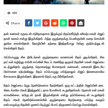
466
Share
தன் கணவர் ரகுவுடன் சந்தோஷமாக இருக்கும் ரிதம்(கீர்த்தி சுரேஷ்) மகன் அஜய்
தான் உலகம் என்று இருக்கிறார். அந்த குழந்தைக்கு பெண்குயின் கதை சொல்லி
தூங்க வைக்கிறாள். தோழியின் தந்தை இறந்தபோது அங்கு குடும்பத்துடன்
செல்கிறார் ரிதம்.
அப்பொழுது சில நிமிடங்கள் குழந்தையை காணாமல் ரிதம் துடிக்கிறார். சில
நாட்கள் கழித்து சார்லி சாப்லின் வேடம் அணிந்த ஒருவர் ரிதமின் மகன் அஜய்யை
கடத்துகிறார். குழந்தை தொலைந்து போனதால் கணவன், மனைவி இடையே
பிரச்சனை ஏற்படுகிறது. ரிதம் எப்பொழுது பார்த்தாலும் அஜய் நினைவாகவே
சோகமாக இருக்கிறார். இதனால் ரிதம், ரகு பிரிகிறார்கள்.
ரிதம் அஜய்யை ஆறு ஆண்டுகளாக தேடுகிறார். ஒரு கட்டத்தில் அஜய்யின் உடை
கிடைக்கவே அவர் இறந்துவிட்டதாக போலீசார் கூறுகிறார்கள். ஆனால் என் மகன்
சாகவில்லை, உயிருடன் தான் இருக்கிறான் என்று நம்பிக்கையுடன் கூறுகிறார்
ரிதம். அவர் ஆண்டுக்கணக்கில் குழந்தையை தேடுவதை பார்த்த கவுதம்
என்பவருக்கு ரிதமின் குணம் பிடித்துப் போய் திருமணம் செய்து கொள்கிறார்.