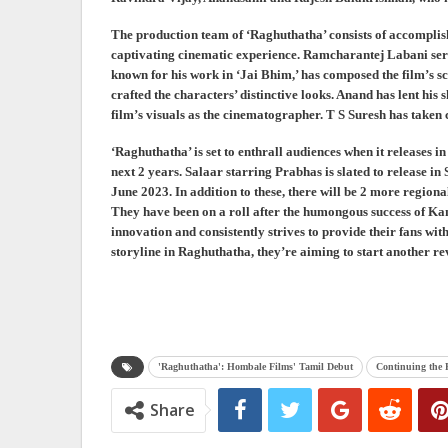
The production team of ‘Raghuthatha’ consists of accomplish
captivating cinematic experience. Ramcharantej Labani serv
known for his work in ‘Jai Bhim,’ has composed the film’s
crafted the characters’ distinctive looks. Anand has lent his 
film’s visuals as the cinematographer. T S Suresh has taken 
‘Raghuthatha’ is set to enthrall audiences when it releases i
next 2 years. Salaar starring Prabhas is slated to release 
June 2023. In addition to these, there will be 2 more regiona
They have been on a roll after the humongous success of 
innovation and consistently strives to provide their fans wi
storyline in Raghuthatha, they’re aiming to start another re
'Raghuthatha': Hombale Films' Tamil Debut
Continuing the
Share