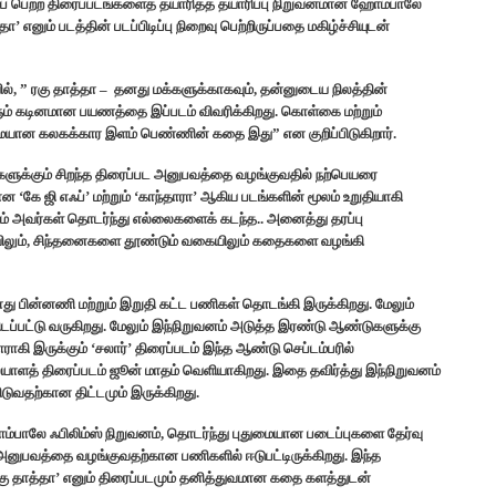
்றிப் பெற்ற திரைப்படங்களைத் தயாரித்த தயாரிப்பு நிறுவனமான ஹோம்பாலே
ா’ எனும் படத்தின் படப்பிடிப்பு நிறைவு பெற்றிருப்பதை மகிழ்ச்சியுடன்
ில், ” ரகு தாத்தா – தனது மக்களுக்காகவும், தன்னுடைய நிலத்தின்
ம் கடினமான பயணத்தை இப்படம் விவரிக்கிறது. கொள்கை மற்றும்
ையான கலகக்கார இளம் பெண்ணின் கதை இது” என குறிப்பிடுகிறார்.
்களுக்கும் சிறந்த திரைப்பட அனுபவத்தை வழங்குவதில் நற்பெயரை
 ‘கே ஜி எஃப்’ மற்றும் ‘காந்தாரா’ ஆகிய படங்களின் மூலம் உறுதியாகி
ூலம் அவர்கள் தொடர்ந்து எல்லைகளைக் கடந்த.. அனைத்து தரப்பு
லும், சிந்தனைகளை தூண்டும் வகையிலும் கதைகளை வழங்கி
்போது பின்னணி மற்றும் இறுதி கட்ட பணிகள் தொடங்கி இருக்கிறது. மேலும்
ிடப்பட்டு வருகிறது. மேலும் இந்நிறுவனம் அடுத்த இரண்டு ஆண்டுகளுக்கு
ராகி இருக்கும் ‘சலார்’ திரைப்படம் இந்த ஆண்டு செப்டம்பரில்
மலையாளத் திரைப்படம் ஜூன் மாதம் வெளியாகிறது. இதை தவிர்த்து இந்நிறுவனம்
ுவதற்கான திட்டமும் இருக்கிறது.
ஹோம்பாலே ஃபிலிம்ஸ் நிறுவனம், தொடர்ந்து புதுமையான படைப்புகளை தேர்வு
னுபவத்தை வழங்குவதற்கான பணிகளில் ஈடுபட்டிருக்கிறது. இந்த
 ‘ரகு தாத்தா’ எனும் திரைப்படமும் தனித்துவமான கதை களத்துடன்