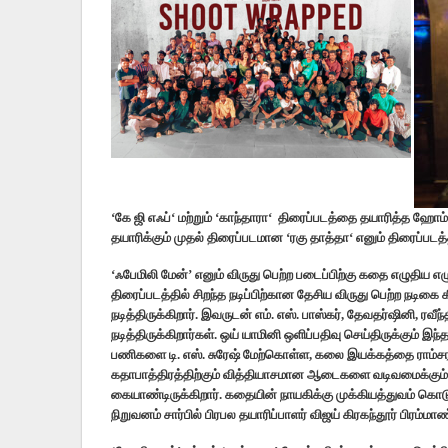
‘
கே
ஜி
எஃப்
‘
மற்றும்
‘
காந்தாரா
‘
திரைப்படத்தை
தயாரித்த
ஹோம்
தயாரிக்கும்
முதல்
திரைப்படமான
‘
ரகு
தாத்தா
‘
எனும்
திரைப்படத்
‘ஃபேமிலி மேன்’ எனும் விருது பெற்ற படைப்பிற்கு கதை எழுதிய எழு
திரைப்படத்தில் சிறந்த நடிப்பிற்கான தேசிய விருது பெற்ற நடிக
நடித்திருக்கிறார். இவருடன் எம். எஸ். பாஸ்கர், தேவதர்ஷினி, ரவீ
நடித்திருக்கிறார்கள். ஒய் யாமினி ஒளிப்பதிவு செய்திருக்கும் 
பணிகளை டி. எஸ். சுரேஷ் மேற்கொள்ள, கலை இயக்கத்தை ராம்சரந
கதாபாத்திரத்திற்கும் வித்தியாசமான ஆடைகளை வடிவமைக்கும
கையாண்டிருக்கிறார். கதையின் நாயகிக்கு முக்கியத்துவம் கொட
நிறுவனம் சார்பில் பிரபல தயாரிப்பாளர் விஜய் கிரகந்தூர் பிரம்