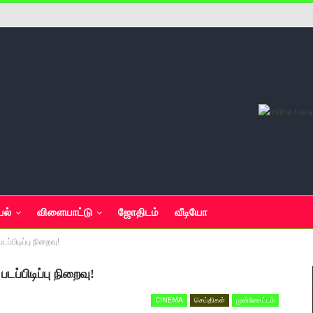
யல்
விளையாட்டு
ஜோதிடம்
வீடியோ
படப்பிடிப்பு நிறைவு!
படப்பிடிப்பு நிறைவு!
CINEMA
செய்திகள்
முன்னோட்டம்