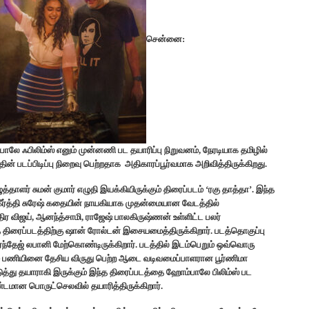
சென்னை:
பாலே
ஃபிலிம்ஸ்
எனும்
முன்னணி
பட
தயாரிப்பு
நிறுவனம்
,
நேரடியாக
தமிழில்
தின்
படப்பிடிப்பு
நிறைவு
பெற்றதாக
அதிகாரப்பூர்வமாக
அறிவித்திருக்கிறது
.
த்தாளர் சுமன் குமார் எழுதி இயக்கியிருக்கும் திரைப்படம் ‘ரகு தாத்தா’. இந்த
ை கீர்த்தி சுரேஷ் கதையின் நாயகியாக முதன்மையான வேடத்தில்
ந்திர விஜய், ஆனந்த்சாமி, ராஜேஷ் பாலகிருஷ்ணன் உள்ளிட்ட பலர்
இந்த திரைப்படத்திற்கு ஷான் ரோல்டன் இசையமைத்திருக்கிறார். படத்தொகுப்பு
்தேஜ் லபானி மேற்கொண்டிருக்கிறார்.‌ படத்தில் இடம்பெறும் ஒவ்வொரு
் பணியினை தேசிய விருது பெற்ற ஆடை வடிவமைப்பாளரான பூர்ணிமா
ுத்து தயாராகி இருக்கும் இந்த திரைப்படத்தை ஹோம்பாலே பிலிம்ஸ் பட
மாண்டமான பொருட்செலவில் தயாரித்திருக்கிறார்.