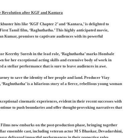
e Revolution after KGF and Kantara
uster hits like ‘KGF Chapter 2’ and ‘Kantara,’ is delighted to
 First Tamil film, ‘Raghuthatha.’ This highly anticipated movie,
n Kumar, promises to captivate audiences with its powerful
tor Keerthy Suresh in the lead role, ‘Raghuthatha’ marks Hombale
n for her exceptional acting skills and extensive body of work in
 a stellar performance that is sure to leave audiences in awe.
rney to save the identity of her people and land. Producer Viay
, ‘Raghuthatha’ is a hilarious story of a fierce, rebellious young woman
ceptional cinematic experiences, evident in their recent successes with
ntinue to push boundaries and offer thought-provoking narratives that
Films now embarks on the post-production phase, bringing together
stellar ensemble cast, including veteran actor M S Bhaskar, Devadarshini,
ve delivered impactful performances in their respective roles.