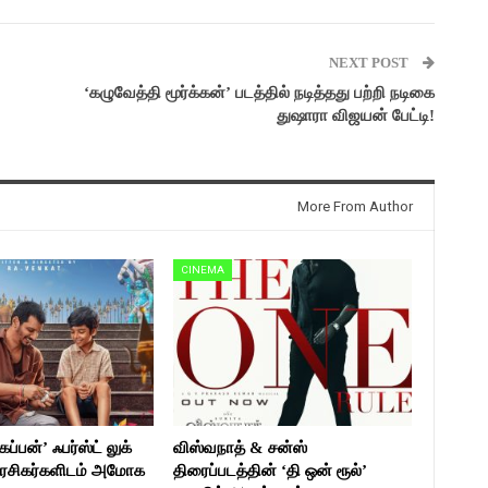
NEXT POST
‘கழுவேத்தி மூர்க்கன்’ படத்தில் நடித்தது பற்றி நடிகை
துஷாரா விஜயன் பேட்டி!
More From Author
CINEMA
ப்பன்’ ஃபர்ஸ்ட் லுக்
விஸ்வநாத் & சன்ஸ்
ரசிகர்களிடம் அமோக
திரைப்படத்தின் ‘தி ஒன் ரூல்’