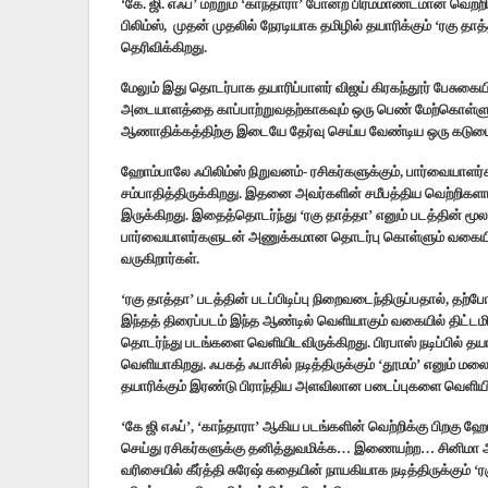
‘கே. ஜி. எஃப்’ மற்றும் ‘காந்தாரா’ போன்ற பிரம்மாண்டமான வெற
பிலிம்ஸ், முதன் முதலில் நேரடியாக தமிழில் தயாரிக்கும் ‘ரகு தாத்த
தெரிவிக்கிறது.‌
மேலும் இது தொடர்பாக தயாரிப்பாளர் விஜய் கிரகந்தூர் பேசுகைய
அடையாளத்தை காப்பாற்றுவதற்காகவும் ஒரு பெண் மேற்கொள்ளு
ஆணாதிக்கத்திற்கு இடையே தேர்வு செய்ய வேண்டிய ஒரு கடும
ஹோம்பாலே ஃபிலிம்ஸ் நிறுவனம்- ரசிகர்களுக்கும், பார்வையாளர
சம்பாதித்திருக்கிறது. இதனை அவர்களின் சமீபத்திய வெற்றிகளான
இருக்கிறது. இதைத்தொடர்ந்து ‘ரகு தாத்தா’ எனும் படத்தின் ம
பார்வையாளர்களுடன் அணுக்கமான தொடர்பு கொள்ளும் வகையி
வருகிறார்கள்.
‘ரகு தாத்தா’ படத்தின் படப்பிடிப்பு நிறைவடைந்திருப்பதால், தற
இந்தத் திரைப்படம் இந்த ஆண்டில் வெளியாகும் வகையில் திட்டம
தொடர்ந்து படங்களை வெளியிடவிருக்கிறது. பிரபாஸ் நடிப்பில் தயா
வெளியாகிறது. ஃபகத் ஃபாசில் நடித்திருக்கும் ‘தூமம்’ எனும் 
தயாரிக்கும் இரண்டு பிராந்திய அளவிலான படைப்புகளை வெளியிட
‘கே ஜி எஃப்’, ‘காந்தாரா’ ஆகிய படங்களின் வெற்றிக்கு பிறகு 
செய்து ரசிகர்களுக்கு தனித்துவமிக்க… இணையற்ற… சினிமா அ
வரிசையில் கீர்த்தி சுரேஷ் கதையின் நாயகியாக நடித்திருக்கும்