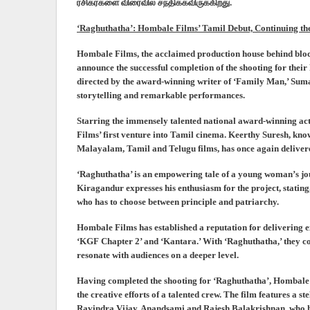
ரசிகர்களை விரைவில் சந்திக்கவிருக்கிறது.
‘Raghuthatha’: Hombale Films’ Tamil Debut, Continuing th
Hombale Films, the acclaimed production house behind blockb
announce the successful completion of the shooting for their
directed by the award-winning writer of ‘Family Man,’ Suma
storytelling and remarkable performances.
Starring the immensely talented national award-winning ac
Films’ first venture into Tamil cinema. Keerthy Suresh, know
Malayalam, Tamil and Telugu films, has once again delivered
‘Raghuthatha’ is an empowering tale of a young woman’s jou
Kiragandur expresses his enthusiasm for the project, stating
who has to choose between principle and patriarchy.
Hombale Films has established a reputation for delivering ex
‘KGF Chapter 2’ and ‘Kantara.’ With ‘Raghuthatha,’ they co
resonate with audiences on a deeper level.
Having completed the shooting for ‘Raghuthatha’, Hombale 
the creative efforts of a talented crew. The film features a 
Ravindra Vijay, Anandsami and Rajesh Balakrishnan, who ha