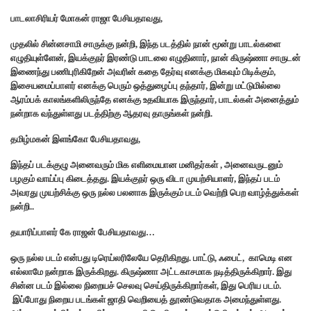
பாடலாசிரியர் மோகன் ராஜா பேசியதாவது,
முதலில் சின்னசாமி சாருக்கு நன்றி, இந்த படத்தில் நான் மூன்று பாடல்களை
எழுதியுள்ளேன், இயக்குநர் இரண்டு பாடலை எழுதினார், நான் கிருஷ்ணா சாருடன்
இணைந்து பணிபுரிகிறேன் அவரின் கதை தேர்வு எனக்கு மிகவும் பிடிக்கும்,
இசையமைப்பாளர் எனக்கு பெரும் ஒத்துழைப்பு தந்தார், இன்று மட்டுமில்லை
ஆரம்பக் காலங்களிலிருந்தே எனக்கு உதவியாக இருந்தார், பாடல்கள் அனைத்தும்
நன்றாக வந்துள்ளது படத்திற்கு ஆதரவு தாருங்கள் நன்றி.
தமிழ்மகன் இளங்கோ பேசியதாவது,
இந்தப் படக்குழு அனைவரும் மிக எளிமையான மனிதர்கள் , அனைவருடனும்
பழகும் வாய்ப்பு கிடைத்தது. இயக்குநர் ஒரு விடா முயற்சியாளர், இந்தப் படம்
அவரது முயற்சிக்கு ஒரு நல்ல பலனாக இருக்கும் படம் வெற்றி பெற வாழ்த்துக்கள்
நன்றி..
தயாரிப்பாளர் கே ராஜன் பேசியதாவது…
ஒரு நல்ல படம் என்பது டிரெய்லரிலேயே தெரிகிறது. பாட்டு, ஃபைட், காமெடி என
எல்லாமே நன்றாக இருக்கிறது. கிருஷ்ணா அட்டகாசமாக நடித்திருக்கிறார். இது
சின்ன படம் இல்லை நிறையச் செலவு செய்திருக்கிறார்கள், இது பெரிய படம்.
இப்போது நிறைய படங்கள் ஜாதி வெறியைத் தூண்டுவதாக அமைந்துள்ளது.