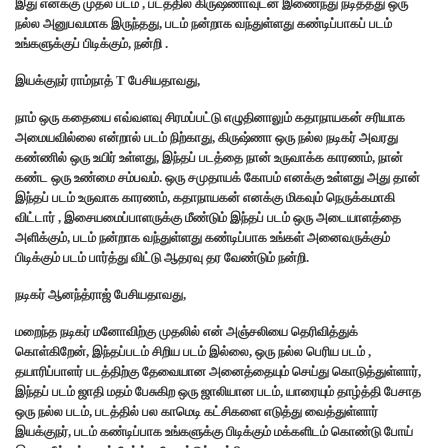
இது எனக்கு முதல் படம் , படத்தில் கிருஷ்ணாவுடன் இணைந்து நடித்தது ஒரு
நல்ல அனுபவமாக இருந்தது, படம் நன்றாக வந்துள்ளது கண்டிப்பாகப் படம்
உங்களுக்குப் பிடிக்கும், நன்றி .
இயக்குநர் ராம்நாத் T பேசியதாவது,
நாம் ஒரு கதையை எவ்வளவு சிரமப்பட்டு எழுதினாலும் கதாநாயகன் சரியாக
அமையவில்லை என்றால் படம் நிற்காது, கிருஷ்ணா ஒரு நல்ல நடிகர் அவரது
கண்ணில் ஒரு உயிர் உள்ளது, இந்தப் படத்தை நான் உருவாக்க காரணம், நான்
கண்ட ஒரு உண்மை சம்பவம். ஒரு சமுதாயக் கோபம் எனக்கு உள்ளது அது தான்
இந்தப் படம் உருவாக காரணம், கதாநாயகன் எனக்கு மிகவும் நெருக்கமாகி
விட்டார் , இசையமைப்பாளருக்கு மீண்டும் இந்தப் படம் ஒரு அடையாளத்தை
அளிக்கும், படம் நன்றாக வந்துள்ளது கண்டிப்பாக உங்கள் அனைவருக்கும்
பிடிக்கும் படம் பார்த்து விட்டு ஆதரவு தர வேண்டும் நன்றி.
நடிகர் ஆனந்த்ராஜ் பேசியதாவது,
மறைந்த நடிகர் மனோவிற்கு முதலில் என் அஞ்சலியை தெரிவித்துக்
கொள்கிறேன், இந்தப்படம் சிறிய படம் இல்லை, ஒரு நல்ல பெரிய படம் ,
தயாரிப்பாளர் படத்திற்கு தேவையான அனைத்தையும் செய்து கொடுத்துள்ளார்,
இந்தப் படம் ஜாதி மதம் பேசுகிற ஒரு ஜாலியான படம், யாரையும் தாழ்த்தி பேசாத
ஒரு நல்ல படம், படத்தில் பல காமெடி கட்சிகளை எடுத்து வைத்துள்ளார்
இயக்குநர், படம் கண்டிப்பாக உங்களுக்கு பிடிக்கும் மக்களிடம் கொண்டு போய்