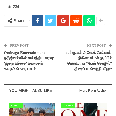
234
Share
PREV POST
NEXT POST
Ondraga Entertainment
சரத்குமார்-அசோக் செல்வன்-
ஒரிஜினல்ஸின் சமீபத்திய வரவு:
நிகிலா விமல் நடிப்பில்
’முத்த பிச்சை’ மனதைக்
வெளியான “போர் தொழில்”
கவரும் மெலடி பாடல்!
திரைப்பட வெற்றி விழா!
YOU MIGHT ALSO LIKE
More From Author
CINEMA
CINEMA