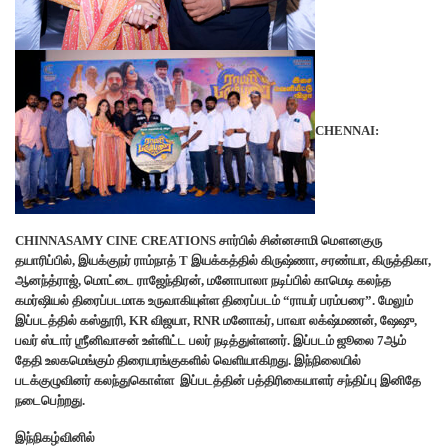
CHENNAI:
CHINNASAMY CINE CREATIONS சார்பில் சின்னசாமி மௌனகுரு
தயாரிப்பில், இயக்குநர் ராம்நாத் T இயக்கத்தில் கிருஷ்ணா, சரண்யா, கிருத்திகா,
ஆனந்த்ராஜ், மொட்டை ராஜேந்திரன், மனோபாலா நடிப்பில் காமெடி கலந்த
கமர்ஷியல் திரைப்படமாக உருவாகியுள்ள திரைப்படம் “ராயர் பரம்பரை”. மேலும்
இப்படத்தில் கஸ்தூரி, KR விஜயா, RNR மனோகர், பாவா லக்‌ஷ்மணன், ஷேஷு,
பவர் ஸ்டார் ஶ்ரீனிவாசன் உள்ளிட்ட பலர் நடித்துள்ளனர். இப்படம் ஜூலை 7ஆம்
தேதி உலகமெங்கும் திரையரங்குகளில் வெளியாகிறது. இந்நிலையில்
படக்குழுவினர் கலந்துகொள்ள இப்படத்தின் பத்திரிகையாளர் சந்திப்பு இனிதே
நடைபெற்றது.
இந்நிகழ்வினில்