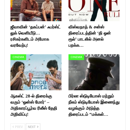
ஜீவாவின் ‘தகப்பன்’ ஃபர்ஸ்ட்
விஸ்வநாத் & சன்ஸ்
லுக் வெளியீடு…
திரைப்படத்தின் ‘தி ஒன்
ரசிகர்களிடம் அமோக
ரூல்’ பாடலில் அனல்
வரவேற்பு!
பறக்க…
CINEMA
CINEMA
ஆகஸ்ட் 28-ல் திரைக்கு
பிர்லா ஸ்டுடியோஸ் மற்றும்
வரும் ‘ஒன்ஸ் மோர்’ –
நீலம் ஸ்டுடியோஸ் இணைந்து
அதிகாரப்பூர்வ ரிலீஸ் தேதி
வழங்கும் அடுத்த
அறிவிப்பு!
திரைப்படம் “மக்கள்…
PREV
NEXT