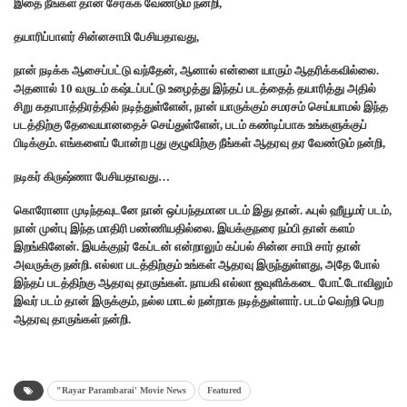
இதை நீங்கள் தான் சேர்க்க வேண்டும் நன்றி,
தயாரிப்பாளர் சின்னசாமி பேசியதாவது,
நான் நடிக்க ஆசைப்பட்டு வந்தேன், ஆனால் என்னை யாரும் ஆதரிக்கவில்லை.
அதனால் 10 வருடம் கஷ்டப்பட்டு உழைத்து இந்தப் படத்தைத் தயாரித்து அதில்
சிறு கதாபாத்திரத்தில் நடித்துள்ளேன், நான் யாருக்கும் சமரசம் செய்யாமல் இந்த
படத்திற்கு தேவையானதைச் செய்துள்ளேன், படம் கண்டிப்பாக உங்களுக்குப்
பிடிக்கும். எங்களைப் போன்ற புது குழுவிற்கு நீங்கள் ஆதரவு தர வேண்டும் நன்றி,
நடிகர் கிருஷ்ணா பேசியதாவது…
கொரோனா முடிந்தவுடனே நான் ஒப்பந்தமான படம் இது தான். ஃபுல் ஹீயூமர் படம்,
நான் முன்பு இந்த மாதிரி பண்ணியதில்லை. இயக்குநரை நம்பி தான் களம்
இறங்கினேன். இயக்குநர் கேப்டன் என்றாலும் கப்பல் சின்ன சாமி சார் தான்
அவருக்கு நன்றி. எல்லா படத்திற்கும் உங்கள் ஆதரவு இருந்துள்ளது, அதே போல்
இந்தப் படத்திற்கு ஆதரவு தாருங்கள். நாயகி எல்லா ஜவுளிக்கடை போட்டோவிலும்
இவர் படம் தான் இருக்கும், நல்ல மாடல் நன்றாக நடித்துள்ளார். படம் வெற்றி பெற
ஆதரவு தாருங்கள் நன்றி.
"Rayar Parambarai' Movie News
Featured