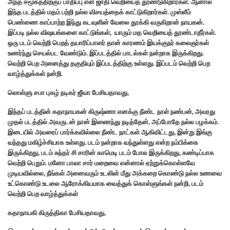
அந்த சமூகத்திற்குப் பாதிப்பு என ஜாதி வெறியைத் தூண்டுகிறார்கள். ஆனால்
இந்த படத்தில் மதம் பற்றி நல்ல விசயத்தைக் காட்டுகிறார்கள். முஸ்லீம்
பெண்ணை காப்பாற்ற இந்து கடவுளின் வேலை தூக்கி வருகிறான் நாயகன்.
இப்படி நல்ல விஷயங்களை காட்டுங்கள், யாரும் மத வெறியைத் தூண்டாதீர்கள்.
ஒரு படம் வெற்றி பெறத் தயாரிப்பாளர் தான் காரணம் இயக்குநர் கலைஞர்கள்
உணர்ந்து செயல்பட வேண்டும். இப்படத்தில் பாடல்கள் நன்றாக இருக்கிறது.
வெற்றி பெற அனைத்து தகுதியும் இப்படத்திற்கு உள்ளது. இப்படம் வெற்றி பெற
வாழ்த்துக்கள் நன்றி.
லொள்ளு சபா புகழ் நடிகர் ஜீவா பேசியதாவது,
இந்தப் படத்தின் கதாநாயகன் கிருஷ்ணா எனக்கு நீண்ட நாள் நண்பன், அவரது
முதல் படத்தில் அவருடன் நான் இணைந்து நடித்தேன், அப்போதே நல்ல பழக்கம்.
இடையில் அவரைப் பார்க்கவில்லை நீண்ட நாட்கள் ஆகிவிட்டது, இன்று இங்கு
வந்தது மகிழ்ச்சியாக உள்ளது. படம் நன்றாக வந்துள்ளது என்ற நம்பிக்கை
இருக்கிறது, படம் சுந்தர் சி சாரின் காமெடி படம் போல இருக்கிறது, கண்டிப்பாக
வெற்றி பெறும். மனோ பாலா சார் மறைவை என்னால் ஏற்றுக்கொள்ளவே
முடியவில்லை, நீங்கள் அனைவரும் உடலின் மீது அக்கறை கொண்டு நல்ல உணவை
உட்கொண்டு உடலை ஆரோக்கியமாக வைத்துக் கொள்ளுங்கள் நன்றி, படம்
வெற்றி பெற வாழ்த்துக்கள்
கதாநாயகி கிருத்திகா பேசியதாவது,