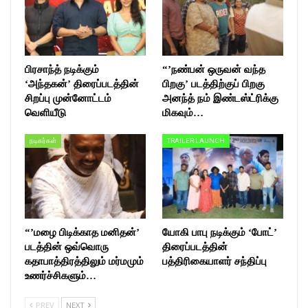
பிரசாந்த் நடிக்கும்
“’நண்பன் ஒருவன் வந்த
‘அந்தகன்’ திரைப்படத்தின்
பிறகு’ படத்திற்குப் பிறகு
சிறப்பு முன்னோட்டம்
அனந்த் நம் இண்டஸ்ட்ரிக்கு
வெளியீடு
மிகவும்…
நடிகர்கள்
TRAILER LAUNCH
“’மழை பிடிக்காத மனிதன்’
யோகி பாபு நடிக்கும் ‘போட்’
படத்தின் ஒவ்வொரு
திரைப்படத்தின்
கதாபாத்திரத்திலும் மர்மமும்
பத்திரிகையாளர் சந்திப்பு
உணர்ச்சிகளும்…
PREV
NEXT