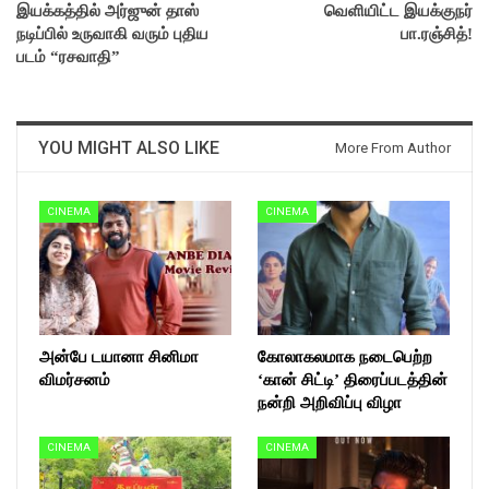
இயக்கத்தில் அர்ஜுன் தாஸ்
வெளியிட்ட இயக்குநர்
நடிப்பில் உருவாகி வரும் புதிய
பா.ரஞ்சித்!
படம் “ரசவாதி”
YOU MIGHT ALSO LIKE
More From Author
CINEMA
CINEMA
அன்பே டயானா சினிமா
கோலாகலமாக நடைபெற்ற
விமர்சனம்
‘கான் சிட்டி’ திரைப்படத்தின்
நன்றி அறிவிப்பு விழா
CINEMA
CINEMA