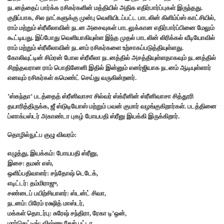
நடனத்தைப் பார்க்க ரசிகர்களின் மத்தியில் அதிக எதிர்பார்ப்புகள் இருந்தது.
குறிப்பாக, சில நாட்களுக்கு முன்பு வெளியிடப்பட்ட பாடலின் கிளிம்ப்ஸ் காட்சியில்,
ராம் மற்றும் ஸ்ரீலீலாவின் நடன அசைவுகள் பாடலுக்கான எதிர்பார்ப்பினை மேலும்
கூட்டியது. இப்போது வெளியாகியுள்ள இந்த முதல் பாடலின் லிரிக்கல் வீடியோவில்
ராம் மற்றும் ஸ்ரீலீலாவின் நடனம் ரசிகர்களை உற்சாகப்படுத்தியுள்ளது.
கோலிவுட்டின் சிம்ரன் போல ஸ்ரீலீலா நடனத்தில் அசத்தியுள்ளதாகவும் நடனத்தில்
சிறந்தவரான ராம் பொதினேனி இதில் இன்னும் எனர்ஜியாக நடனம் ஆடியுள்ளார்
எனவும் ரசிகர்கள் கமெண்ட் செய்து வருகின்றனர்.
’ஸ்கந்தா’ படத்தைத் ஸ்ரீனிவாசா சில்வர் ஸ்க்ரீனின் ஸ்ரீனிவாசா சித்தூரி
தயாரித்திருக்க, ஜீ ஸ்டுடியோஸ் மற்றும் பவன் குமார் வழங்குகிறார்கள். படத்தினை
ப்ளாக்பஸ்டர் அகாண்டா புகழ் போயபதி ஸ்ரீனு இயக்கி இருக்கிறார்.
தொழில்நுட்ப குழு விவரம்:
எழுத்து, இயக்கம்: போயபதி ஸ்ரீனு,
இசை: தமன் எஸ்,
ஒளிப்பதிவாளர்: சந்தோஷ் டெடேக்,
எடிட்டர்: தம்மிராஜு,
சண்டைப் பயிற்சியாளர்: ஸ்டன்ட் சிவா,
நடனம்: பிரேம் ரக்ஷித் மாஸ்டர்,
மக்கள் தொடர்பு: சுரேஷ் சந்திரா, ரேகா டி’ஒன்,
மார்கெட்டிங்: விஷ்ணு தேஜ் புட்டா,