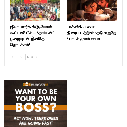
ஜீவா லார்க் ஸ்டூடியோஸ்
டாக்ஸிக்’-Toxic
கூட்டணியில் – ‘தகப்பன்’
திரைப்படத்தின் ‘தடுமாறுதே
பூஜையுடன் இனிதே
‘ பாடல் மூலம் ராயா…
தொடக்கம்!
PREV
NEXT