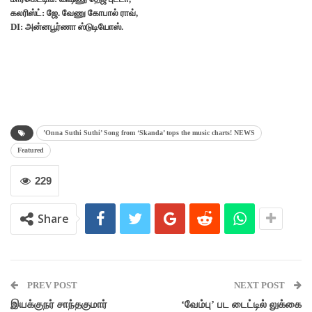
கலரிஸ்ட்: ஜே. வேணு கோபால் ராவ்,
DI: அன்னபூர்ணா ஸ்டுடியோஸ்.
’Onna Suthi Suthi’ Song from ‘Skanda’ tops the music charts! NEWS
Featured
229
Share
PREV POST
NEXT POST
இயக்குநர் சாந்தகுமார்
‘வேம்பு’ பட டைட்டில் லுக்கை