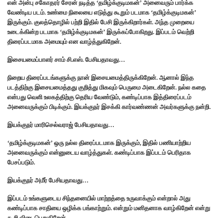
என் அன்பு சகோதரர் சேரன் நடித்த ‘தமிழ்க்குடிமகன்’ அனைவரும் பார்க்க
வேண்டிய படம். உண்மை நிலையை எடுத்து கூறும் படமாக ‘தமிழ்க்குடிமகன்’
இருக்கும். குலத்தொழில் பற்றி இதில் பேசி இருக்கிறார்கள். அந்த முறையை
உடைக்கின்ற படமாக ‘தமிழ்க்குடிமகன்’ இருக்கப்போகிறது. இப்படம் வெற்றி
திரைப்படமாக அமையும் என வாழ்த்துகிறேன்.
இசையமைப்பாளர் சாம் சி.எஸ். பேசியதாவது…
நிறைய திரைப்படங்களுக்கு நான் இசையமைத்திருக்கிறேன். ஆனால் இந்த
படத்திற்கு இசையமைத்தது குறித்து மிகவும் பெருமை அடைகிறேன். நல்ல கதை
என்பது வெளி உலகத்திற்கு தெரிய வேண்டும், கண்டிப்பாக இத்திரைப்படம்
அனைவருக்கும் பிடிக்கும். இயக்குந‌ர் இசக்கி கார்வண்ண‌ன் அவர்களுக்கு நன்றி.
இயக்குந‌ர் மாரிசெல்வராஜ் பேசியதாவது…
‘தமிழ்க்குடிமகன்’ ஒரு நல்ல திரைப்படமாக இருக்கும், இதில் பணியாற்றிய
அனைவருக்கும் என்னுடைய‌ வாழ்த்துகள். கண்டிப்பாக இப்படம் பெரிதாக
பேசப்படும்.
இயக்குந‌ர் அமீர் பேசியதாவது…
இப்படம் உங்களுடைய சிந்தனையில் மாற்றத்தை உருவாக்கும் என்றால் அது
கண்டிப்பாக சாதியை ஒழிக்க பங்காற்றும். என்றும் மனிதனாக வாழ்கிறேன் என்று
கூறி விடைபெறுகிறேன்.