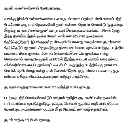
நடிகர் பொன்வண்ணன் பேசியதாவது…
எனக்கு இசக்கி கார்வண்ண‌னை பல வருடங்களாக தெரியும். சினிமாவைப் பற்றி
பேசுவோம். ஒரு நாள் தொலைபேசி மூலம் என்னை தொடர்புகொண்டு ‘ஒரு கதை
இருக்கு வாங்க சொல்லணும்’ என்று கூறி இக்கதையை கூறினார். அதன் பிறகு
இந்த திரைப்படத்தில் நடிக்க சேரன், லால் என சரியான நடிகர்களை
தேர்ந்தெடுத்தார். இயக்குந‌ருக்கு மிக முக்கியமானது கதைக்கான நடிகர்களை
தேர்ந்தெடுப்பது தான். அதற்கடுத்து இசையமைப்பாளர் முக்கியம். இந்த படத்தில்
பாடல்கள் மிகக் குறைவு, ஆனால் பின்னணி இசை மிக முக்கியம் என்று
சொல்லலாம். கதையில முதல் ஃபிரேமில் இருந்து கடைசி ஃபிரேம் வரை நம்மை
எங்கேஜிங்காக‌ வைப்ப‌து மிகவும் அவசியம். அது இந்த படத்தில் முழுமையாக
வொர்க் ஆகியுள்ளது என்று நான் நினைக்கிறேன். ஒரு பார்வையாளனாக, ஒரு
ரசிகனாக இந்த திரைப்படத்தை நான் ரசித்து பார்த்தேன்.
நடிகரும் எழுத்தாளருமான வேல ராமமூர்த்தி பேசியதாவது…
படத்தை பற்றி சொல்லவேண்டும் என்றால் ‘தமிழ்க் குடிமகன்’ என்ற தலைப்பே
எதிர்ப்பார்ப்பை ஏற்படுத்துகிறது. தமிழக அரசியல் சூழலில் சாதி பற்றி இப்படம்
பேசுகிறது. வெற்றிகரமான படமாக இது அமையும் என வாழ்த்துகிறேன்.
நடிகர் சரத்குமார் பேசியதாவது…