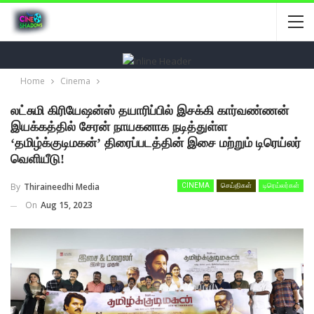
Home
Cinema
லட்சுமி கிரியேஷன்ஸ் தயாரிப்பில் இசக்கி கார்வண்ணன்
இயக்கத்தில் சேரன் நாயகனாக நடித்துள்ள
‘தமிழ்க்குடிமகன்’ திரைப்படத்தின் இசை மற்றும் டிரெய்லர்
வெளியீடு!
By
Thiraineedhi Media
CINEMA
செய்திகள்
டிரெய்லர்கள்
On
Aug 15, 2023