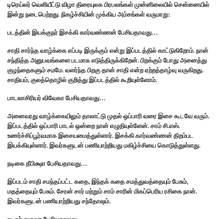
டிரெய்லர் வெளியீட்டு விழா திரையுலக‌ பிரபலங்கள் முன்னிலையில் சென்னையில்
இன்று நடைபெற்றது. நிகழ்ச்சியின் முக்கிய அம்சங்கள் வருமாறு:
படத்தின் இயக்குந‌ர் இசக்கி கார்வண்ணன் பேசியதாவது…
சாதி சார்ந்த வாழ்க்கை எப்படி இருக்கும் என்று இப்படத்தில் காட்டுகிறோம். நான்
சந்தித்த அனுபவங்களை படமாக எடுத்திருக்கிறேன். பிறக்கும் போது அனைத்து
குழந்தைகளும் சமமே. வளர்ந்த பிறகு தான் சாதி என்ற ஏற்றத்தாழ்வு வருகிறது.
சாதியம், குலத்தொழில் குறித்து இப்படத்தில் கூறியுள்ளோம்.
பாடலாசிரியர் விவேகா பேசியதாவது…
அனைவரது வாழ்க்கையிலும் தாலாட்டு முதல் ஒப்பாரி வரை இசை கூடவே வரும்.
இப்படத்தில் ஒப்பாரி பாடல் ஒன்றை நான் எழுதியுள்ளேன். சாம் சி.எஸ்.
உணர்ச்சிப்பூர்வமாக இசையமைத்துள்ளார். இசக்கி கார்வண்ண‌ன் திறம்பட
இயக்கியுள்ளார். இவர்களுடன் பணியாற்றியது மகிழ்ச்சியை கொடுத்துள்ளது.
நடிகை தீபிக்ஷா பேசியதாவது…
இப்படம் சாதி சமந்தப்பட்ட கதை, இந்தக் கதை சமத்துவத்தையும் பேசும்,
மதத்தையும் பேசும். சேரன் சார் மற்றும் சாம் சாரின் மிகப்பெரிய ரசிகை நான்.
இவர்களுடன் பணியாற்றிய‌து சந்தோஷம்.