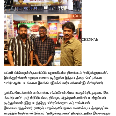
CHENNAI:
லட்சுமி கிரியேஷன்ஸ் தயாரிப்பில் உருவாகியுள்ள திரைப்படம் ‘தமிழ்க்குடிமகன்’.
இயக்குநர் சேரன் கதாநாயகனாக நடித்துள்ள இந்த படத்தை ‘பெட்டிக்கடை’,
‘பகிரி’ ஆகிய படங்களை இயக்கிய இசக்கி கார்வண்ணன் இயக்கியுள்ளார்.
முக்கிய வேடங்களில் லால், எஸ்.ஏ. சந்திரசேகர், வேல ராமமூர்த்தி, துருவா, ‘மிக
மிக அவசரம்’ புகழ் ஸ்ரீபிரியங்கா, தீபிக்ஷா, அருள்தாஸ், ரவிமரியா மற்றும் பலர்
நடித்துள்ளனர். இந்த படத்திற்கு ‘விக்ரம் வேதா’ புகழ் சாம் சி.எஸ்.
இசையமைத்துள்ளார். ராஜேஷ் யாதவ் ஒளிப்பதிவை கவனிக்க, படத்தொகுப்பை
கார்த்திக் மேற்கொண்டுள்ளார். ‘தமிழ்க்குடிமகன்’ திரைப்படத்தின் இசை மற்றும்