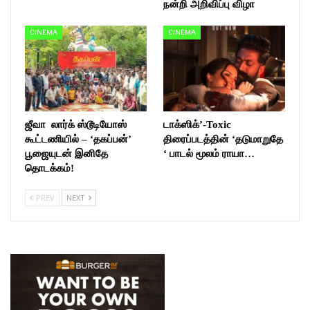
நன்றி அறிவிப்பு விழா
CINEMA
CINEMA
ஜீவா லார்க் ஸ்டூடியோஸ்
டாக்ஸிக்’-Toxic
கூட்டணியில் – ‘தகப்பன்’
திரைப்படத்தின் ‘தடுமாறுதே
பூஜையுடன் இனிதே
‘ பாடல் மூலம் ராயா…
தொடக்கம்!
PREV
NEXT