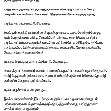
நடிகர் துருவா பேசியதாவது…
மூத்த கலைஞர்களுடன் நடிப்பதற்கு எனக்கு கிடைத்த வாய்ப்பால் மிகவும்
மகிழ்ச்சியாக உள்ளேன். அன்புக்கும் ஆதரவுக்கும் அனைவருக்கும் நன்றி.
எழுத்தாளர் ராமசுவாமி பேசியதாவது…
இயக்குநர் இசக்கி கார்வண்ணன் முதல் முறையாக‌ கதை சொல்லும்பொழுது
நான் வேறு விதமாக புரிந்து கொண்டேன். ஆனால், இந்த இயக்குந‌ர் சிறந்த
எழுத்தாளர் என்பதை இவரின் படைப்பை பார்க்கும்போது அறிந்துகொண்டேன்.
எனக்கு இப்படத்தில் வசனங்களும் குறைவு. இப்படத்தில் நிறைய காட்சிகளில்
பிண‌மாகத்தான் நடித்துள்ளேன்.
நடிகரும் இயக்குநருமான ரவிமரியா பேசியதாவது…
அனைத்து படங்களையும் கலைப் படமாகவும் சமூகப் படமாகவும் உருவாக்கமுடியும்.
‘தமிழ்க்குடிமகன்’ நல்ல படமாக அமையும் என்பதில் சந்தேகம் இல்லை. இது தமிழ்
மண்ணின் பெருமை பற்றி பேசும் படம்.
நடிகர் அருள்தாஸ் பேசியதாவது…
இசக்கி கார்வண்ண‌ன் இப்படத்தை வெற்றிப்படமாக உருவாக்கியுள்ளதுடன்,
பார்வையாளர்களிடம் தாக்கத்தையும் ஏற்படுத்துவார் என்று வாழ்த்துகளை
சொல்லி விடைபெறுகிறேன்.