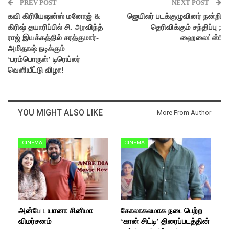
PREV POST
NEXT POST
கவி கிரியேஷன்ஸ் மனோஜ் &
ஜெயிலர் படக்குழுவினர் நன்றி
கிரிஷ் தயாரிப்பில் சி. அரவிந்த்
தெரிவிக்கும் சந்திப்பு ;
ராஜ் இயக்கத்தில் சரத்குமார்‍‍-
ஹைலைட்ஸ்!
அமிதாஷ் நடிக்கும்
‘பரம்பொருள்’ டிரெய்லர்
வெளியீட்டு விழா!
YOU MIGHT ALSO LIKE
More From Author
CINEMA
CINEMA
அன்பே டயானா சினிமா
கோலாகலமாக நடைபெற்ற
விமர்சனம்
‘கான் சிட்டி’ திரைப்படத்தின்