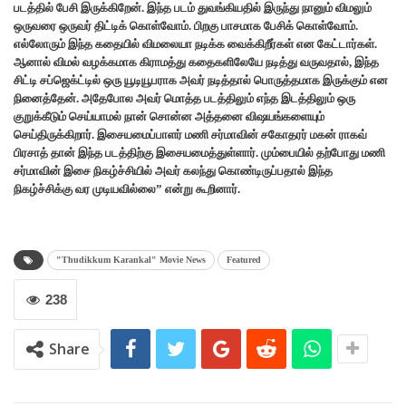
படத்தில் பேசி இருக்கிறேன். இந்த படம் துவங்கியதில் இருந்து நானும் விமலும்
ஒருவரை ஒருவர் திட்டிக் கொள்வோம். பிறகு பாசமாக பேசிக் கொள்வோம்.
எல்லோரும் இந்த கதையில் விமலையா நடிக்க வைக்கிறீர்கள் என கேட்டார்கள்.
ஆனால் விமல் வழக்கமாக கிராமத்து கதைகளிலேயே நடித்து வருவதால், இந்த
சிட்டி சப்ஜெக்ட்டில் ஒரு யூடியூபராக அவர் நடித்தால் பொருத்தமாக இருக்கும் என
நினைத்தேன். அதேபோல அவர் மொத்த படத்திலும் எந்த இடத்திலும் ஒரு
குறுக்கீடும் செய்யாமல் நான் சொன்ன அத்தனை விஷயங்களையும்
செய்திருக்கிறார். இசையமைப்பாளர் மணி சர்மாவின் சகோதரர் மகன் ராகவ்
பிரசாத் தான் இந்த படத்திற்கு இசையமைத்துள்ளார். மும்பையில் தற்போது மணி
சர்மாவின் இசை நிகழ்ச்சியில் அவர் கலந்து கொண்டிருப்பதால் இந்த
நிகழ்ச்சிக்கு வர முடியவில்லை” என்று கூறினார்.
"Thudikkum Karankal" Movie News
Featured
238
Share