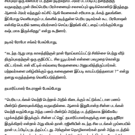
சிம்புவும் ஒரு விளம்பர படத்தில் நடித்தோம். அவர் படப்பிடிப்பு தளத்திற்கு
வருவதற்கு முன் மிகப்பெரிய பிரச்சனையும் சலசலப்பும் ஓடிக்கொண்டு இருந்தது.
ஆனால் அவர் வந்ததும் கப்சிப் ஆகி வேலைகள் சரியாக நடக்கத் துவங்கின.
இப்போது வெளியாகும் படங்களில் நடித்துள்ள பெரிய நடிகர்கள் கூட பிரமோஷன்
என்கிற பெயரில் உணவு விமர்சனம் செய்ய இறங்கி விட்டதைப் பார்க்கும்போது
கஷ்டமாக இருக்கிறது” என்று கூறினார்.
நடிகர் ரோபோ சங்கர் பேசும்போது,
“கடந்த ஆறு மாத காலத்திற்குள் நான் நோய்வாய்ப்பட்டு சிகிச்சை பெற்று வீடு
திரும்புவதற்குள் ஒரு குறிப்பிட்ட சில யூடிபர்கள் என்னை பலமுறை கொன்று
விட்டார்கள். என் வீட்டில் எவ்வளவு வேதனையை அனுபவித்திருப்பார்கள்.
மற்றவர்களை மகிழ்விக்கும் ஒரு கலைஞனை இப்படி காயப்படுத்தலாமா ?” என்று
தனது வருத்தத்தை வெளிப்படுத்தினார்.
தயாரிப்பாளர் கே.ராஜன் பேசும்போது
“பெரிய படங்கள் வெற்றி பெற்றால் அதில் கிடைக்கும் கட்டுக்கட்டான பணம்
மீண்டும் திரையுலக்கிற்கு வருவதில்லை. ஆனால் இதுபோன்ற சின்ன படங்கள்
வெற்றி வரும்போது அந்த பணம் மீண்டும் அடுத்த படத்திற்காக இங்கேயே
புழக்கத்தில் இருக்கும். சின்ன பட்ஜெட் தயாரிப்பாளர்களுக்கு என ஒரு ஹீரோ
இருக்கிறார் என்றால் அது விமல் தான். ரஜினியின் கடந்த சில படங்கள் மும்பையில்
தான் படப்பிடிப்பு நடத்தப்பட்டது. அங்குள்ள தொழிலாளர்கள் தான் அந்த படத்தில்