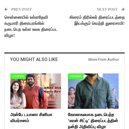
PREV POST
NEXT POST
சென்னையில் உள்ளதேவி
கிரைம் திரில்லர் திரைப்படத்தை
கருமாரி திரையரங்கில்
இயக்கும் வெற்றி துரைசாமி!
நடைபெற உள்ள உலக திரைப்பட
விழா!
YOU MIGHT ALSO LIKE
More From Author
CINEMA
CINEMA
அன்பே டயானா சினிமா
கோலாகலமாக நடைபெற்ற
விமர்சனம்
‘கான் சிட்டி’ திரைப்படத்தின்
நன்றி அறிவிப்பு விழா