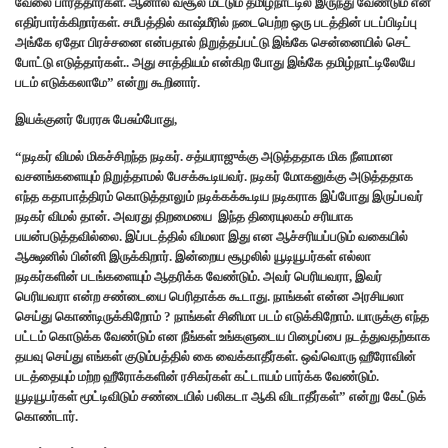
வேலை பார்த்தார்கள். ஆனால் வசூல் மட்டும் தமிழ்நாட்டில் இருந்து வேண்டும் என
எதிர்பார்க்கிறார்கள். சமீபத்தில் காஷ்மீரில் நடைபெற்ற ஒரு படத்தின் படப்பிடிப்பு
அங்கே ஏதோ பிரச்சனை என்பதால் நிறுத்தப்பட்டு இங்கே சென்னையில் செட்
போட்டு எடுத்தார்கள்.. அது சாத்தியம் என்கிற போது இங்கே தமிழ்நாட்டிலேயே
படம் எடுக்கலாமே” என்று கூறினார்.
இயக்குனர் பேரரசு பேசும்போது,
“நடிகர் விமல் மிகச்சிறந்த நடிகர். சத்யராஜுக்கு அடுத்ததாக மிக நீளமான
வசனங்களையும் நிறுத்தாமல் பேசக்கூடியவர். நடிகர் மோகனுக்கு அடுத்ததாக
எந்த கதாபாத்திரம் கொடுத்தாலும் நடிக்கக்கூடிய நடிகராக இப்போது இருப்பவர்
நடிகர் விமல் தான். அவரது திறமையை இந்த திரையுலகம் சரியாக
பயன்படுத்தவில்லை. இப்படத்தில் விமலா இது என ஆச்சரியப்படும் வகையில்
ஆக்ஷனில் பின்னி இருக்கிறார். இன்றைய சூழலில் யூடியூபர்கள் எல்லா
நடிகர்களின் படங்களையும் ஆதரிக்க வேண்டும். அவர் பெரியவரா, இவர்
பெரியவரா என்ற சண்டையை பெரிதாக்க கூடாது. நாங்கள் என்ன அரசியலா
செய்து கொண்டிருக்கிறோம் ? நாங்கள் சினிமா படம் எடுக்கிறோம். யாருக்கு எந்த
பட்டம் கொடுக்க வேண்டும் என நீங்கள் உங்களுடைய பிழைப்பை நடத்துவதற்காக
தயவு செய்து எங்கள் குடும்பத்தில் கை வைக்காதீர்கள். ஒவ்வொரு ஹீரோவின்
படத்தையும் மற்ற ஹீரோக்களின் ரசிகர்கள் கட்டாயம் பார்க்க வேண்டும்.
யூடியூபர்கள் மூட்டிவிடும் சண்டையில் பலிகடா ஆகி விடாதீர்கள்” என்று கேட்டுக்
கொண்டார்.