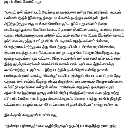
நடிகர் விமல் பேசும்போது,
“பலரும் ஏன் உங்கள் படம் அடிக்கடி வருவதில்லை என்று கேட்கிறார்கள்.. கடவுள்
புண்ணியத்தில் இப்போது நிறைய படங்களில் நடித்து வருகிறேன்.. இனி
அடுத்தடுத்து எனது படங்கள் வெளியாகும்.. இப்போது எல்லாம் நிறைய
கையெழுத்துக்கள் போடுவதில்லை. அதனால் இனிமேல் எனக்கு படங்கள் நிறைய
வரும்.. சினிமாவுக்கு வந்த புதிதில் நம்ம படம் தானே என நீட்டிய இடத்தில் எல்லாம்
நம்பி கையெழுத்து போட்டு விட்டேன். ஆனால் அதற்கெல்லாம் பின்னாடி
மொத்தமாக சேர்த்து வைத்து கிடைத்தது.. விமல் படங்களே வரவில்லையே,
இவரை வைத்து படம் எடுக்கலாமா என்று பலரும் யோசிக்கும் அளவிற்கு கடந்த
மூன்று வருடங்கள் ஓடி விட்டன. அந்த சமயத்தில் என்னை நம்பி வந்த படம் தான்
இந்த துடிக்கும் கரங்கள். சொல்லப்போனால் லாக்டவுன் சமயத்தில் எனக்கு
கைகொடுத்த படமும் கூட. இந்த படத்தில் நடிக்கிறேன் என்கிற தகவல்
பரவியதால் தான் எனக்கு ‘விலங்கு’ உள்ளிட்ட இன்னும் சில பட வாய்ப்புகள் தேடி
வந்தன. என் தரப்பில் இருந்து சிறப்பு விருந்தினர்கள் யாரையும் அழைக்கவில்லை.
கூப்பிட்டு வரவில்லை என்றால் சங்கடமாகிவிடும். அதற்கும் ஒரு நேரம் வரும்.
ஆனால் சவுந்தர்ராஜா தனது சார்பில் சிறப்பு விருந்தினர்களை அழைத்து வந்து
விட்டார். ரோபோ சங்கர் ஒரு பல்கலைக்கழகம். அவரை பார்த்து பல பேர் திருந்தி
விட்டார்கள். நானும் கடந்த 45 நாட்களாக திருந்தி விட்டேன்” என்று கூறினார்.
இயக்குனர் வேலுதாஸ் பேசும்போது,
“இன்றைய இளைஞர்களை சூழ்ந்திருக்கும் ஒரு அபாயம் குறித்து தான் இந்த