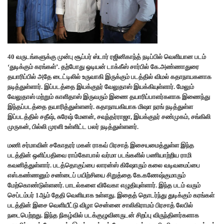
40 வருடங்களுக்கு முன்பு சூப்பர் ஸ்டார் ரஜினிகாந்த் நடிப்பில் வெளியான படம்
‘துடிக்கும் கரங்கள்’. தற்போது ஒடியன் டாக்கீஸ் சார்பில் கே.அண்ணாதுரை
தயாரிப்பில் அதே டைட்டிலில் உருவாகி இருக்கும் படத்தில் விமல் கதாநாயகனாக
நடித்துள்ளார். இப்படத்தை இயக்குநர் வேலுதாஸ் இயக்கியுள்ளார். மேலும்
வேலுதாஸ் மற்றும் காளிதாஸ் இருவரும் இணை தயாரிப்பாளர்களாக இணைந்து
இந்தப்படத்தை தயாரித்துள்ளனர். கதாநாயகியாக மிஷா நரங் நடித்துள்ள
இப்படத்தில் சதீஷ், சுரேஷ் மேனன், சவுந்தர்ராஜா, இயக்குநர் சண்முகம், சங்கிலி
முருகன், பில்லி முரளி உள்ளிட்ட பலர் நடித்துள்ளனர்.
மணி சர்மாவின் சகோதரர் மகன் ராகவ் பிரசாத் இசையமைத்துள்ள இந்த
படத்தின் ஒளிப்பதிவை ராம்கோபால் வர்மா படங்களில் பணியாற்றிய ராமி
கவனித்துள்ளார். படத்தொகுப்பை லாரன்ஸ் கிஷோரும் கலை வடிவமைப்பை
எஸ்.கண்ணனும் சண்டைப் பயிற்சியை சிறுத்தை கே.கணேஷ்குமாரும்
மேற்கொண்டுள்ளனர். பாடல்களை விவேகா எழுதியுள்ளார். இந்த படம் வரும்
செப்டம்பர் 1ஆம் தேதி வெளியாக உள்ளது. இதைத் தொடர்ந்து துடிக்கும் கரங்கள்
படத்தின் இசை வெளியீட்டு விழா சென்னை சாலிகிராமம் பிரசாத் லேபில்
நடைபெற்றது. இந்த நிகழ்வில் படக்குழுவினருடன் சிறப்பு விருந்தினர்களாக