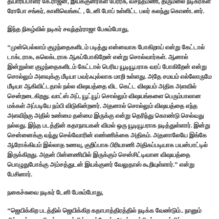
தயாரிப்பாளர் கே.ராஜன், இயக்குனர்கள் பேரரசு, வசந்தமணி, திருமலை நடிகர்கள்
ரோபோ சங்கர், காளிவெங்கட் , டேனி போப் உள்ளிட்ட பலர் கலந்து கொண்டனர்.
இந்த நிகழ்வில் நடிகர் சவுந்தர்ராஜா பேசும்போது,
“முன்பெல்லாம் குழந்தைகளிடம் படித்து என்னவாக போகிறாய் என்று கேட்டால்
டாக்டராக, கலெக்டராக ஆகப்போகிறேன் என்று சொல்வார்கள். ஆனால்
இன்றுள்ள குழந்தைகளிடம் கேட்டால் பெரிய யூடியூபராக வரப் போகிறேன் என்று
சொல்லும் அளவுக்கு மீடியா பவர்ஃபுல்லாக மாறி உள்ளது. அதே சமயம் எல்லோருமே
மீடியா ஆகிவிட்டதால் நல்ல விஷயத்தை விட கெட்ட விஷயம் அதிக அளவில்
சென்றடைகிறது. வாட்ஸ் அப், யூட்யூப் சொல்லும் விஷயங்களை பெரும்பாலான
மக்கள் அப்படியே நம்பி விடுகின்றனர். அதனால் சொல்லும் விஷயத்தை எந்த
அளவிற்கு அதில் உண்மை தன்மை இருக்கு என்று தெரிந்து கொண்டு செல்வது
நல்லது. இந்த படத்தின் கதாநாயகன் விமல் ஒரு யூடியூபராக நடித்துள்ளார். இன்று
சென்னைக்கு வந்து செல்வோரின் எண்ணிக்கை அதிகம். அதனாலேயே இங்கே
ஆரோக்கியம் இல்லாத உணவு, குறிப்பாக பிரியாணி அதிகப்படியாக பயன்பாட்டில்
இருக்கிறது. அதன் பின்னணியில் இருக்கும் சென்சிட்டிவான விஷயத்தை
பொழுதுபோக்கு அம்சத்துடன் இயக்குனர் வேலுதாஸ் கூறியுள்ளார்.” என்று
பேசினார்.
நகைச்சுவை நடிகர் டேனி பேசும்போது,
“ஜெயிக்கிற படத்தில் ஜெயிக்கிற கதாபாத்திரத்தில் நடிக்க வேண்டும்.. நானும்