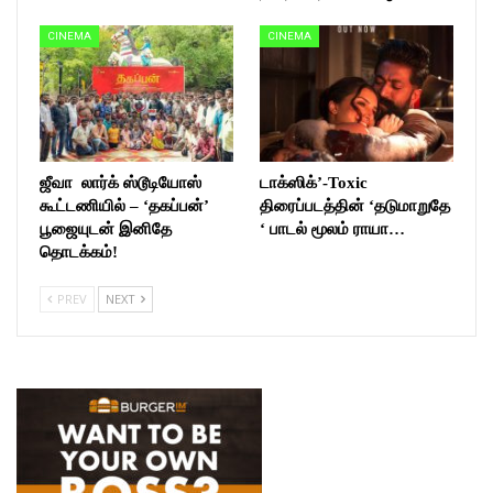
CINEMA
CINEMA
ஜீவா லார்க் ஸ்டூடியோஸ்
டாக்ஸிக்’-Toxic
கூட்டணியில் – ‘தகப்பன்’
திரைப்படத்தின் ‘தடுமாறுதே
பூஜையுடன் இனிதே
‘ பாடல் மூலம் ராயா…
தொடக்கம்!
PREV
NEXT