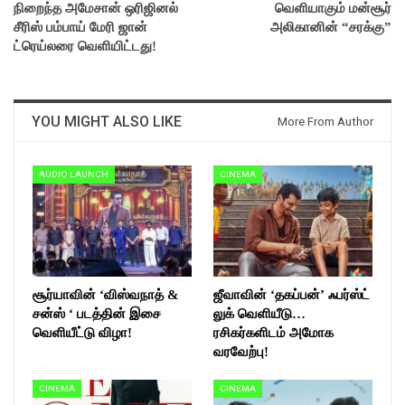
நிறைந்த அமேசான் ஒரிஜினல்
வெளியாகும் மன்சூர்
சீரிஸ் பம்பாய் மேரி ஜான்
அலிகானின் “சரக்கு”
ட்ரெய்லரை வெளியிட்டது!
YOU MIGHT ALSO LIKE
More From Author
AUDIO LAUNCH
CINEMA
சூர்யாவின் ‘விஸ்வநாத் &
ஜீவாவின் ‘தகப்பன்’ ஃபர்ஸ்ட்
சன்ஸ் ‘ படத்தின் இசை
லுக் வெளியீடு…
வெளியீட்டு விழா!
ரசிகர்களிடம் அமோக
வரவேற்பு!
CINEMA
CINEMA