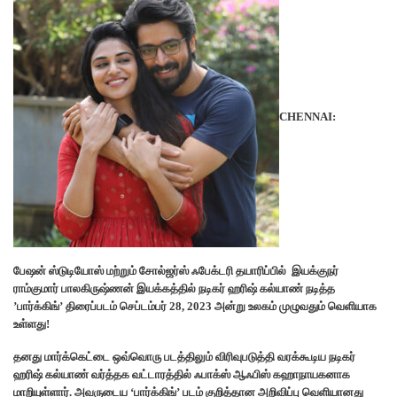
CHENNAI:
பேஷன் ஸ்டுடியோஸ் மற்றும் சோல்ஜர்ஸ் ஃபேக்டரி தயாரிப்பில் இயக்குநர்
ராம்குமார் பாலகிருஷ்ணன் இயக்கத்தில் நடிகர் ஹரிஷ் கல்யாண் நடித்த
’பார்க்கிங்’ திரைப்படம் செப்டம்பர் 28, 2023 அன்று உலகம் முழுவதும் வெளியாக
உள்ளது!
தனது மார்க்கெட்டை ஒவ்வொரு படத்திலும் விரிவுபடுத்தி வரக்கூடிய நடிகர்
ஹரிஷ் கல்யாண் வர்த்தக வட்டாரத்தில் ஃபாக்ஸ் ஆஃபிஸ் கஹாநாயகனாக
மாறியுள்ளார். அவருடைய ‘பார்க்கிங்’ படம் குறித்தான அறிவிப்பு வெளியானது