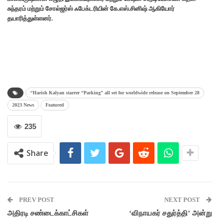
சுந்தரம் மற்றும் சோல்ஜர்ஸ் ஃபேக்டரியின் கே.எஸ்.சினிஷ் ஆகியோர்
தயாரித்துள்ளனர்.
“Harish Kalyan starrer “Parking” all set for worldwide release on September 28
2023 News
Featured
235
Share
PREV POST
NEXT POST
அதிரடி சண்டைக்காட்சிகள்
‘விநாயகர் சதுர்த்தி’ அன்று