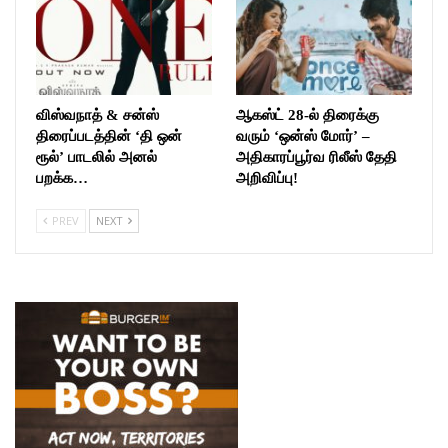
விஸ்வநாத் & சன்ஸ்
ஆகஸ்ட் 28-ல் திரைக்கு
திரைப்படத்தின் ‘தி ஒன்
வரும் ‘ஒன்ஸ் மோர்’ –
ரூல்’ பாடலில் அனல்
அதிகாரப்பூர்வ ரிலீஸ் தேதி
பறக்க…
அறிவிப்பு!
PREV
NEXT