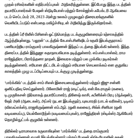
முதல் ரசிகர்களின் எதிர்பார்ப்புகள் அதிகரித்துள்ளன. இப்போது இந்த படத்தின்
தயாரிப்பாளர்கள் பேஷன் ஸ்டுடியோஸ் மற்றும் சோல்ஜர்ஸ் ஃபேக்டரி ஆகியவை
படம் செப்டம்பர் 28, 2023 அன்று உலகம் முழுவதும் திரையரங்குகளில்
வெளியிடப்படும் என்பதை மகிழ்ச்சியுடன் அறிவித்து இருக்கிறார்கள்.
படத்தின் ப்ரீ-ரிலீஸ் பிசினஸ் ஒட்டுமொத்த படக்குழுவினரையும் உற்சாகத்தில்
ஆழ்த்தியுள்ளது. ‘பலூன்’ படத்தில் கே.எஸ்.சினிஷிடம் உதவி இயக்குநராகப்
பணியாற்றிய ராம்குமார் பாலகிருஷ்ணன் இந்தப் படத்தை இயக்கி உள்ளார். இந்த
திரைப்படத்தில் இந்துஜா கதாநாயகியாக நடித்துள்ளார். எம்.எஸ்.பாஸ்கர், ராம
ராஜேந்திரா, பிரார்த்தனா நாதன், இளவரசு மற்றும் பல முக்கிய நடிகர்கள்
நடித்துள்ளனர். சரியான திட்டமிடல் மற்றும் சரியான செயலாக்கம் என குறுகிய
காலத்தில் முழு படப்பிடிப்பையும் படக்குழு முடித்துள்ளது.
‘பார்க்கிங்’ படத்தில் சாம் சிஎஸ் இசையமைத்துள்ளார் மற்றும் ஜிஜு சன்னி
ஒளிப்பதிவு செய்துள்ளார். பிலோமின் ராஜ் (எடிட்டிங்), என்.கே.ராகுல் (கலை),
டி.முருகேசன் (நிர்வாகத் தயாரிப்பாளர்), தினேஷ் காசி, ஃபீனிக்ஸ் பிரபு (ஆக்‌ஷன்),
ஷேர் அலி (ஆடைகள்), அப்சர் (நடன இயக்குநர்), யுகபாரதி (பாடல் வரிகள்), டிடிஎம்
(விஎஃப்எக்ஸ்), ராஜகிருஷ்ணன் எம்.ஆர். (ஒலி கலவை), சிங்க் சினிமா (ஒலி
வடிவமைப்பு), யெல்லோடூத்ஸ் (வடிவமைப்புகள்), ராஜேந்திரன் (ஸ்டில்ஸ்) ஆகியோர்
தொழில்நுட்பக் குழுவில் உள்ளனர்.
திரில்லர் டிராமாவாக உருவாகியுள்ள ’பார்க்கிங்’ படத்தை ராம்குமார்
பாலகிருஷ்ணன் எழுதி இயக்கியுள்ளார் மற்றும் பேஷன் ஸ்டுடியோஸின் சுதன்