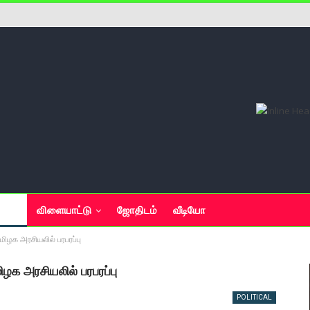
யல்
விளையாட்டு
ஜோதிடம்
வீடியோ
ிழக அரசியலில் பரபரப்பு
ழக அரசியலில் பரபரப்பு
POLITICAL