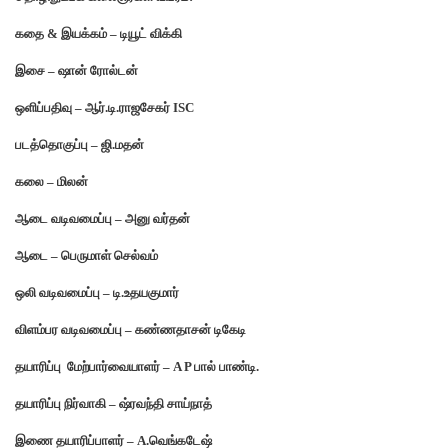
கதை & இயக்கம் – டியூட் விக்கி
இசை – ஷான் ரோல்டன்
ஒளிப்பதிவு – ஆர்.டி.ராஜசேகர் ISC
படத்தொகுப்பு – ஜி.மதன்
கலை – மிலன்
ஆடை வடிவமைப்பு – அனு வர்தன்
ஆடை – பெருமாள் செல்வம்
ஒலி வடிவமைப்பு – டி.உதயகுமார்
விளம்பர வடிவமைப்பு – கண்ணதாசன் டிகேடி
தயாரிப்பு மேற்பார்வையாளர் – A P பால் பாண்டி.
தயாரிப்பு நிர்வாகி – ஷ்ரவந்தி சாய்நாத்
இணை தயாரிப்பாளர் – A.வெங்கடேஷ்