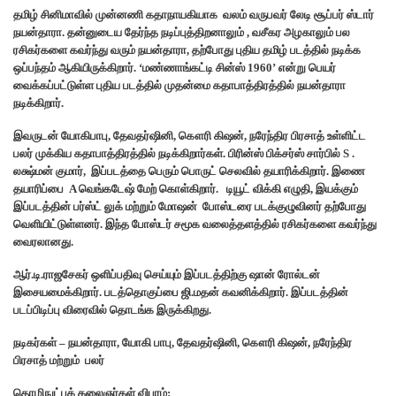
தமிழ் சினிமாவில் முன்னணி கதாநாயகியாக வலம் வருபவர் லேடி சூப்பர் ஸ்டார்
நயன்தாரா. தன்னுடைய தேர்ந்த நடிப்புத்திறனாலும் , வசீகர அழகாலும் பல
ரசிகர்களை கவர்ந்து வரும் நயன்தாரா, தற்போது புதிய தமிழ் படத்தில் நடிக்க
ஒப்பந்தம் ஆகியிருக்கிறார். ‘மண்ணாங்கட்டி சின்ஸ் 1960’ என்று பெயர்
வைக்கப்பட்டுள்ள புதிய படத்தில் முதன்மை கதாபாத்திரத்தில் நயன்தாரா
நடிக்கிறார்.
இவருடன் யோகிபாபு, தேவதர்ஷினி, கௌரி கிஷன், நரேந்திர பிரசாத் உள்ளிட்ட
பலர் முக்கிய கதாபாத்திரத்தில் நடிக்கிறார்கள். பிரின்ஸ் பிக்சர்ஸ் சார்பில் S .
லக்ஷ்மன் குமார், இப்படத்தை பெரும் பொருட் செலவில் தயாரிக்கிறார். இணை
தயாரிப்பை A வெங்கடேஷ் மேற் கொள்கிறார். டியூட் விக்கி எழுதி, இயக்கும்
இப்படத்தின் பர்ஸ்ட் லுக் மற்றும் மோஷன் போஸ்டரை படக்குழுவினர் தற்போது
வெளியிட்டுள்ளனர். இந்த போஸ்டர் சமூக வலைத்தளத்தில் ரசிகர்களை கவர்ந்து
வைரலானது.
ஆர்.டி.ராஜசேகர் ஒளிப்பதிவு செய்யும் இப்படத்திற்கு ஷான் ரோல்டன்
இசையமைக்கிறார். படத்தொகுப்பை ஜி.மதன் கவனிக்கிறார். இப்படத்தின்
படப்பிடிப்பு விரைவில் தொடங்க இருக்கிறது.
நடிகர்கள் – நயன்தாரா, யோகி பாபு, தேவதர்ஷினி, கௌரி கிஷன், நரேந்திர
பிரசாத் மற்றும் பலர்
தொழிநுட்பக்
கலைஞர்கள்
விபரம்
: