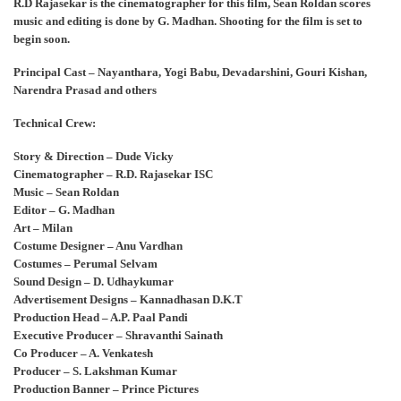
R.D Rajasekar is the cinematographer for this film, Sean Roldan scores
music and editing is done by G. Madhan. Shooting for the film is set to
begin soon.
Principal Cast – Nayanthara, Yogi Babu, Devadarshini, Gouri Kishan,
Narendra Prasad and others
Technical Crew:
Story & Direction – Dude Vicky
Cinematographer – R.D. Rajasekar ISC
Music – Sean Roldan
Editor – G. Madhan
Art – Milan
Costume Designer – Anu Vardhan
Costumes – Perumal Selvam
Sound Design – D. Udhaykumar
Advertisement Designs – Kannadhasan D.K.T
Production Head – A.P. Paal Pandi
Executive Producer – Shravanthi Sainath
Co Producer – A. Venkatesh
Producer – S. Lakshman Kumar
Production Banner – Prince Pictures