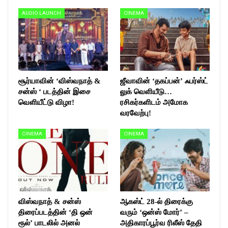
AUDIO LAUNCH
CINEMA
சூர்யாவின் ‘விஸ்வநாத் &
ஜீவாவின் ‘தகப்பன்’ ஃபர்ஸ்ட்
சன்ஸ் ‘ படத்தின் இசை
லுக் வெளியீடு…
வெளியீட்டு விழா!
ரசிகர்களிடம் அமோக
வரவேற்பு!
CINEMA
CINEMA
விஸ்வநாத் & சன்ஸ்
ஆகஸ்ட் 28-ல் திரைக்கு
திரைப்படத்தின் ‘தி ஒன்
வரும் ‘ஒன்ஸ் மோர்’ –
ரூல்’ பாடலில் அனல்
அதிகாரப்பூர்வ ரிலீஸ் தேதி