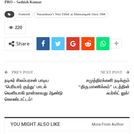
PRO – Sathish Kumar
Featured
Nayanthara's Next Titled as Mannangatti Since 1960
220
Share
PREV POST
NEXT POST
நடிகர் சிலம்பரசன் பாடிய
சமுத்திரக்கனி நடிக்கும்
‘பெரியார் குத்து’ பாடல்
“திரு.மாணிக்கம்” படத்தின்
வெளியாகி நான்காவது ஆண்டு
ஃபர்ஸ்ட் லுக்!
கொண்டாட்டம்!
YOU MIGHT ALSO LIKE
More From Author