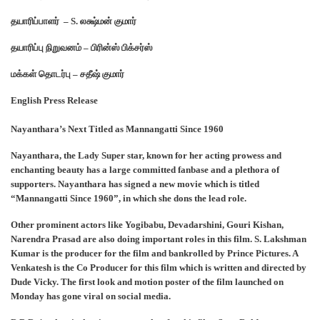
தயாரிப்பாளர் – S. லக்ஷ்மன் குமார்
தயாரிப்பு நிறுவனம் – பிரின்ஸ் பிக்சர்ஸ்
மக்கள் தொடர்பு – சதீஷ் குமார்
English Press Release
Nayanthara’s Next Titled as Mannangatti Since 1960
Nayanthara, the Lady Super star, known for her acting prowess and
enchanting beauty has a large committed fanbase and a plethora of
supporters. Nayanthara has signed a new movie which is titled
“Mannangatti Since 1960”, in which she dons the lead role.
Other prominent actors like Yogibabu, Devadarshini, Gouri Kishan,
Narendra Prasad are also doing important roles in this film. S. Lakshman
Kumar is the producer for the film and bankrolled by Prince Pictures. A
Venkatesh is the Co Producer for this film which is written and directed by
Dude Vicky. The first look and motion poster of the film launched on
Monday has gone viral on social media.