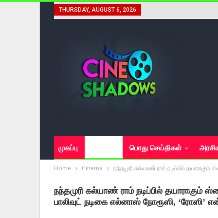
THURSDAY, AUGUST 6, 2026
முகப்பு
சினிமா
பொது செய்திகள்
அரசி
Home
Cinema
நந்தமுரி கல்யாண் ராம் நடிப்பில் தயாராகும் ஸ
நந்தமுரி கல்யாண் ராம் நடிப்பில் தயாராகும் ஸ்
பாலிவுட் நடிகை எல்னாஸ் நோரூஸி, ‘ரோஸி’ என்ற