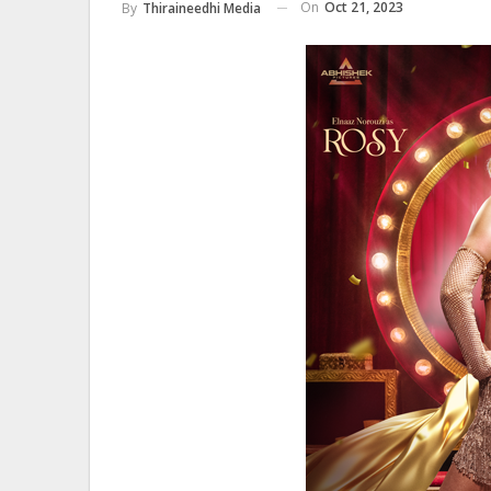
On
Oct 21, 2023
By
Thiraineedhi Media