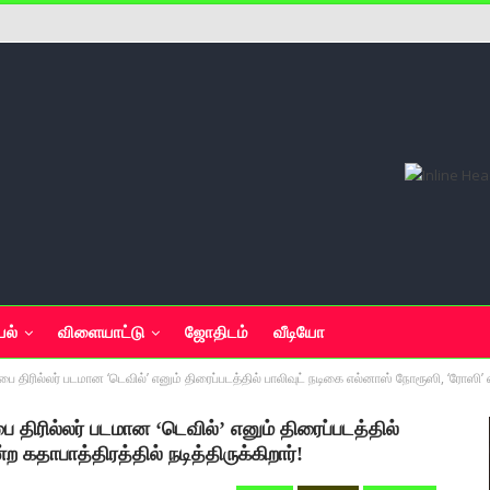
யல்
விளையாட்டு
ஜோதிடம்
வீடியோ
்பை திரில்லர் படமான ‘டெவில்’ எனும் திரைப்படத்தில் பாலிவுட் நடிகை எல்னாஸ் நோரூஸி, ‘ரோஸி’ என
பை திரில்லர் படமான ‘டெவில்’ எனும் திரைப்படத்தில்
 கதாபாத்திரத்தில் நடித்திருக்கிறார்!