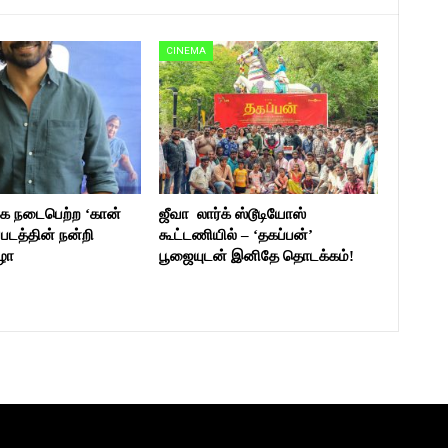
CINEMA
 நடைபெற்ற ‘கான்
ஜீவா லார்க் ஸ்டூடியோஸ்
ப்படத்தின் நன்றி
கூட்டணியில் – ‘தகப்பன்’
ிழா
பூஜையுடன் இனிதே தொடக்கம்!