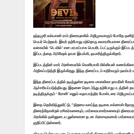
நந்தமுரி கல்யாண் ராம் திரையுலகில் அறிமுகமாகும் போதே தனித
பெயர் பெற்றவர். இவர் தற்போது மற்றொரு சுவாரசியமான திரைப்படத
வகையில் ‘டெவில்’ என பரபரப்பாக பெயரிடப்பட்டிருக்கும் இப்படத்
இப்படத்தை அபிஷேக் நாமா இயக்கி, தயாரித்திருக்கிறார்.
இப்படத்தின் டீசர் அண்மையில் வெளியாகி மில்லியன் கணக்கிலான
அதிகப்படுத்தி இருக்கிறது. இந்த திரைப்படம் எதிர்வரும் நவம்ப
இந்த திரைப்படத்தில் நடித்துள்ள நடிகை மாளவிகா நாயரின் கேர
ஆச்சரியப்படுத்தியது. இதனை தொடர்ந்து தற்போது படத்தின் தய
நடித்திருக்கும் ‘ ரோஸி’ எனும் கதாபாத்திர போஸ்டரை அறிமுகப்பட
இதை தெரிவித்துவிட்டு, ”திறமை வாய்ந்த நடிகை எல்னாஸ் நோரூ
திரைத்தோன்றல் ரசிகர்களையும், பார்வையாளர்களையும் திரையரங
அரங்கில் தன்னுடைய துள்ளலான நடன அசைவுகளால் பார்வையாள
குறிப்பிட்டுள்ளனர்.
விருது பெற்ற பல படைப்புகளை வழங்கி திரையுலகில் முன்னணி தயா