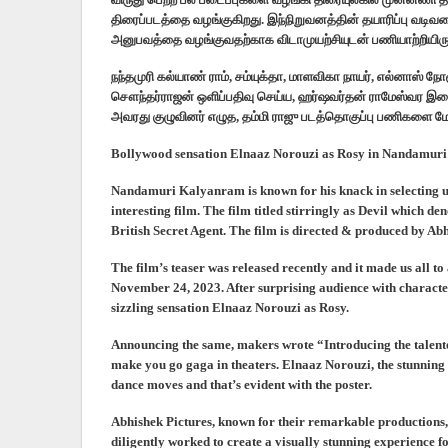
திரைப்படத்தை வழங்குகிறது. இந்நிறுவனத்தின் தயாரிப்பு வடிவம
அனுபவத்தை வழங்குவதற்காக விடாமுயற்சியுடன் பணியாற்றியிருக
நந்தமுரி கல்யாண் ராம், சம்யுக்தா, மாளவிகா நாயர், எல்னாஸ் நோரூ
சௌந்தர்ராஜன் ஒளிப்பதிவு செய்ய, ஹர்ஷவர்தன் ராமேஸ்வர இசைய
அவரது குழுவினர் எழுத, தம்மி ராஜு படத்தொகுப்பு பணிகளை மே
Bollywood sensation Elnaaz Norouzi as Rosy in Nandamuri
Nandamuri Kalyanram is known for his knack in selecting uni
interesting film. The film titled stirringly as Devil which den
British Secret Agent. The film is directed & produced by A
The film’s teaser was released recently and it made us all to
November 24, 2023. After surprising audience with charact
sizzling sensation Elnaaz Norouzi as Rosy.
Announcing the same, makers wrote “Introducing the talente
make you go gaga in theaters. Elnaaz Norouzi, the stunning B
dance moves and that’s evident with the poster.
Abhishek Pictures, known for their remarkable productions
diligently worked to create a visually stunning experience