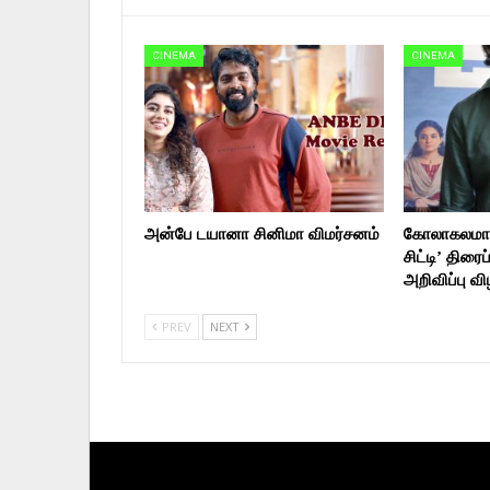
CINEMA
CINEMA
அன்பே டயானா சினிமா விமர்சனம்
கோலாகலமாக
சிட்டி’ திரை
அறிவிப்பு வ
PREV
NEXT