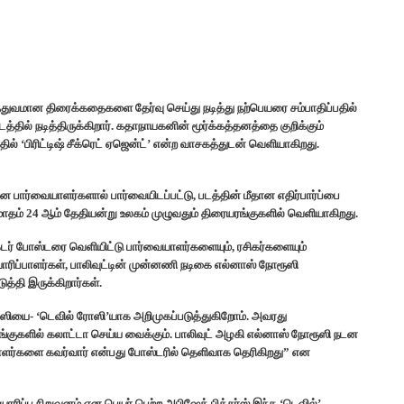
்துவமான திரைக்கதைகளை தேர்வு செய்து நடித்து நற்பெயரை சம்பாதிப்பதில்
்தில் நடித்திருக்கிறார். கதாநாயகனின் மூர்க்கத்தனத்தை குறிக்கும்
தில் ‘பிரிட்டிஷ் சீக்ரெட் ஏஜென்ட்’ என்ற வாசகத்துடன் வெளியாகிறது.
 பார்வையாளர்களால் பார்வையிடப்பட்டு, படத்தின் மீதான எதிர்பார்ப்பை
ர் மாதம் 24 ஆம் தேதியன்று உலகம் முழுவதும் திரையரங்குகளில் வெளியாகிறது.
க்டர் போஸ்டரை வெளியிட்டு பார்வையாளர்களையும், ரசிகர்களையும்
ாரிப்பாளர்கள், பாலிவுட்டின் முன்னணி நடிகை எல்னாஸ் நோரூஸி
ுத்தி இருக்கிறார்கள்.
ஸியை‌- ‘டெவில் ரோஸி’யாக அறிமுகப்படுத்துகிறோம். அவரது
்குகளில் கலாட்டா செய்ய வைக்கும். பாலிவுட் அழகி எல்னாஸ் நோரூஸி நடன
ர்களை கவர்வார் என்பது போஸ்டரில் தெளிவாக தெரிகிறது” என
ரிப்பு நிறுவனம் என பெயர் பெற்ற அபிஷேக் பிக்சர்ஸ் இந்த ‘டெவில்’