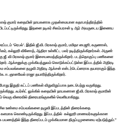
ிரகாஷ் குமார் கதையின் நாயகனாக முதன்மையான கதாபாத்திரத்தில்
 வெளியிடப்பட்டிருக்கிறது. இதனை நடிகர் சிலம்பரசன் டி ஆர் அவருடைய இணைய
ப்படம் ‘ரெபல்’. இதில் ஜீ.வி. பிரகாஷ் குமார், மமிதா பைஜூ, கருணாஸ்,
்கர், கல்லூரி வினோத், ஆதிரா உள்ளிட்ட பலர் நடித்திருக்கிறார்கள். அருண்
்கு ஜீ. வி பிரகாஷ் குமார் இசையமைத்திருக்கிறார். படத்தொகுப்பு பணிகளை
. ஆக்சனுக்கு முக்கியத்துவம் கொடுக்கப்பட்டுள்ள இப்படத்தில் அதிரடி
ை சம்பவங்களை தழுவி அதிரடி ஆக்சன் என்டர்டெய்னராக தயாராகும் இந்த
கே. ஈ. ஞானவேல் ராஜா தயாரித்திருக்கிறார்.
்போது இறுதி கட்டப் பணிகள் விறுவிறுப்பாக நடைபெற்று வருகிறது.
ருக்கிறது. ஃபர்ஸ்ட் லுக்கில் கதையின் நாயகனான ஜீ.வி. பிரகாஷ் குமாரின்
ம் வெகு விரைவில் திரையரங்குகளில் வெளியாகிறது.
்ற சில உண்மை சம்பவங்களை தழுவி இப்படத்தின் திரைக்கதை
ியை களமாக கொண்டிருக்கிறது. இப்படத்தில் கல்லூரி மாணவர்களுக்கான
யுலக பயணத்தில் இந்த திரைப்படம் முக்கியமான திருப்புமுனையை ஏற்படுத்தும்.”