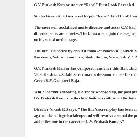
G.V. Prakash Kumar starrer “Rebel” First Look Revealed
Studio Green K. E Gnanavel Raja’s “Rebel” First Look La
The most well-acclaimed music director and actor G.V. Prak
different roles and movies. The latest one to join the league
on his social media page.
The film is directed by debut filmmaker Nikesh R.S, which
Karunaas, Subramania Siva, Shalu Rahim, Venkatesh V.P., A
G.V. Prakash Kumar has composed music for this film, whi
Vetri Krishnan. Sakthi Saravanan is the stunt master for this 
Green K.E.Gnanavel Raja.
While the film’s shooting is already wrapped up, the post p
GV Prakash Kumar in this first look has enthralled the fans. 
Director Nikesh R.S says, “The film’s screenplay has been cr
against the college backdrops and will revolve around the poli
and milestone in the career of G.V. Prakash Kumar.”