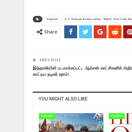
Featured
G.V. Prakash Kumar starrer "Rebel" First Look R
Share
PREV POST
இத்தாலியின் படமாக்கப்பட்ட ஆக்சன் காட்சிகளில் அதிர
காட்டிய நடிகர் ஷாம்!
YOU MIGHT ALSO LIKE
CINEMA
CINEMA