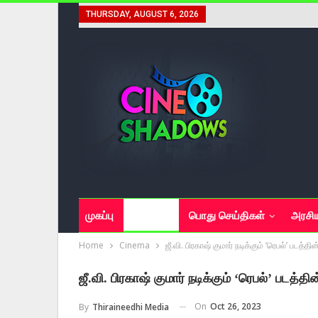
THURSDAY, AUGUST 6, 2026
முகப்பு
சினிமா
பொது செய்திகள்
அரசி
Home
Cinema
ஜீ.வி. பிரகாஷ் குமார் நடிக்கும் ‘ரெபல்’ படத்தி
ஜீ.வி. பிரகாஷ் குமார் நடிக்கும் ‘ரெபல்’ படத்தி
On
Oct 26, 2023
By
Thiraineedhi Media