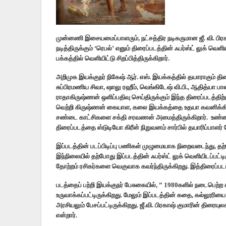
முன்னணி இசையமைப்பாளரும், நட்சத்திர நடிகருமான ஜீ. வி. ப
நடித்திருக்கும் ‘ரெபல்’ எனும் திரைப்படத்தின் ஃபர்ஸ்ட் லுக்
பக்கத்தில் வெளியிட்டு சிறப்பித்திருக்கிறார்.
அறிமுக இயக்குநர் நிகேஷ் ஆர். எஸ். இயக்கத்தில் தயாராகும் திரை
சுப்பிரமணிய சிவா, ஷாலு ரஹீம், வெங்கிடேஷ் வி.பி., ஆதித்யா பாஸ
ராதாகிருஷ்ணன் ஒளிப்பதிவு செய்திருக்கும் இந்த திரைப்படத்திற
வெற்றி கிருஷ்ணன் கையாள, கலை இயக்கத்தை உதயா கவனிக்கிறார்
சண்டை காட்சிகளை சக்தி சரவணன் அமைத்திருக்கிறார். உண்ம
திரைப்படத்தை ஸ்டுடியோ கிரீன் நிறுவனம் சார்பில் தயாரிப்பாளர் 
இப்படத்தின் படப்பிடிப்பு பணிகள் முழுமையாக நிறைவடைந்து, தற
இந்நிலையில் தற்போது இப்படத்தின் ஃபர்ஸ்ட் லுக் வெளியிடப்பட்டி
தோற்றம் ரசிகர்களை வெகுவாக கவர்ந்திருக்கிறது. இத்திரைப்பட
படத்தைப் பற்றி இயக்குநர் பேசுகையில், ” 1980களில் நடைபெற
உருவாக்கப்பட்டிருக்கிறது. மேலும் இப்படத்தின் கதை, கல்லூர
அரசியலும் பேசப்பட்டிருக்கிறது. ஜீ.வி. பிரகாஷ் குமாரின் திரை
என்றார்.