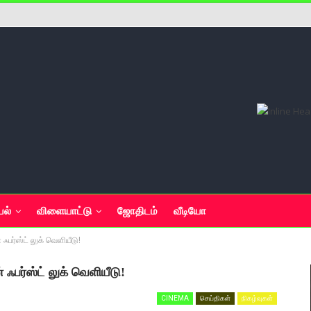
யல்
விளையாட்டு
ஜோதிடம்
வீடியோ
ன் ஃபர்ஸ்ட் லுக் வெளியீடு!
ன் ஃபர்ஸ்ட் லுக் வெளியீடு!
CINEMA
செய்திகள்
நிகழ்வுகள்