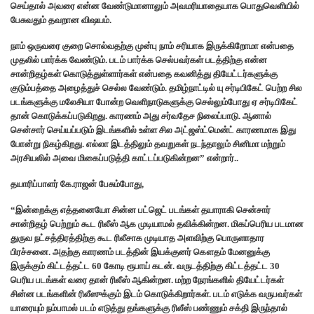
செய்தால் அவரை என்ன வேண்டுமானாலும் அவமரியாதையாக பொதுவெளியில்
பேசுவதும் தவறான விஷயம்.
நாம் ஒருவரை குறை சொல்வதற்கு முன்பு நாம் சரியாக இருக்கிறோமா என்பதை
முதலில் பார்க்க வேண்டும். படம் பார்க்க செல்பவர்கள் படத்திற்கு என்ன
சான்றிதழ்கள் கொடுத்துள்ளார்கள் என்பதை கவனித்து தியேட்டர்களுக்கு
குடும்பத்தை அழைத்துச் செல்ல வேண்டும். தமிழ்நாட்டில் யு சர்டிபிகேட் பெற்ற சில
படங்களுக்கு மலேசியா போன்ற வெளிநாடுகளுக்கு செல்லும்போது ஏ சர்டிபிகேட்
தான் கொடுக்கப்படுகிறது. காரணம் அது சர்வதேச நிலைப்பாடு. ஆனால்
சென்சார் செய்யப்படும் இடங்களில் உள்ள சில அட்ஜஸ்ட்மென்ட் காரணமாக இது
போன்று நிகழ்கிறது. எல்லா இடத்திலும் தவறுகள் நடந்தாலும் சினிமா மற்றும்
அரசியலில் அவை மிகைப்படுத்தி காட்டப்படுகின்றன” என்றார்..
தயாரிப்பாளர் கே.ராஜன் பேசும்போது,
“இன்றைக்கு எத்தனையோ சின்ன பட்ஜெட் படங்கள் தயாராகி சென்சார்
சான்றிதழ் பெற்றும் கூட ரிலீஸ் ஆக முடியாமல் தவிக்கின்றன. மிகப்பெரிய படமான
துருவ நட்சத்திரத்திற்கு கூட ரிலீசாக முடியாத அளவிற்கு பொருளாதார
பிரச்சனை. அதற்கு காரணம் படத்தின் இயக்குனர் கௌதம் மேனனுக்கு
இருக்கும் கிட்டத்தட்ட 60 கோடி ரூபாய் கடன். வருடத்திற்கு கிட்டத்தட்ட 30
பெரிய படங்கள் வரை தான் ரிலீஸ் ஆகின்றன. மற்ற நேரங்களில் தியேட்டர்கள்
சின்ன படங்களின் ரிலீஸுக்கும் இடம் கொடுக்கிறார்கள். படம் எடுக்க வருபவர்கள்
யாரையும் நம்பாமல் படம் எடுத்து தங்களுக்கு ரிலீஸ் பண்ணும் சக்தி இருந்தால்