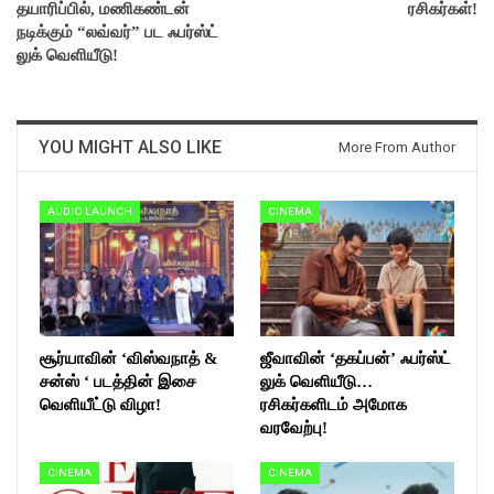
தயாரிப்பில், மணிகண்டன்
ரசிகர்கள்!
நடிக்கும் “லவ்வர்” பட ஃபர்ஸ்ட்
லுக் வெளியீடு!
YOU MIGHT ALSO LIKE
More From Author
AUDIO LAUNCH
CINEMA
சூர்யாவின் ‘விஸ்வநாத் &
ஜீவாவின் ‘தகப்பன்’ ஃபர்ஸ்ட்
சன்ஸ் ‘ படத்தின் இசை
லுக் வெளியீடு…
வெளியீட்டு விழா!
ரசிகர்களிடம் அமோக
வரவேற்பு!
CINEMA
CINEMA