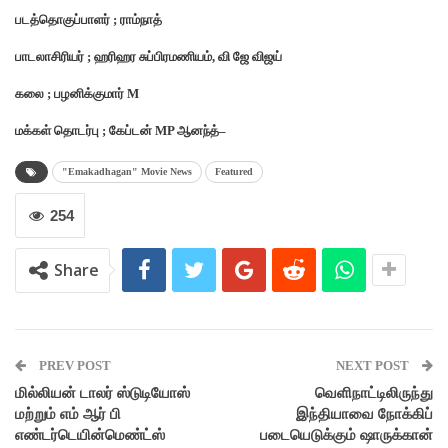
படத்தொகுப்பாளர் ; ராம்நாத்
பாடலாசிரியர் ; ஹரிஹர சுப்பிரமணியம், வி ஜே விஜய்
கலை ; பழனிக்குமார் M
மக்கள் தொடர்பு ; கேப்டன் MP ஆனந்த்–
"Emakadhagan" Movie News
Featured
254
Share
PREV POST
NEXT POST
மில்லியன் டாலர் ஸ்டுடியோஸ்
வெளிநாட்டிலிருந்து
மற்றும் எம் ஆர் பி
இந்தியாவை நோக்கிப்
எண்டர்டெயின்மெண்ட்ஸ்
படையெடுக்கும் ஷாருக்கான்