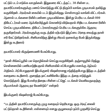
மட்டும் படம் எடுக்க வாருங்கள். இதுவரை கிட்டத்தட்ட 30 சின்ன பட
தயாரிப்பாளர்களுக்கு பணம் கொடுத்து விட்டு திரும்பி வாங்க முடியாமல் தவித்து
வருகிறேன். அவர்கள் கையில் படம் இருக்கிறது. சென்சாரும் வாங்கி விட்டார்கள்.
ஆனால் படங்களை ரிலீஸ் பண்ண முடியவில்லை. இன்று பெரிய படங்கள் 800
தியேட்டர்கள் வரை ஆக்கிரமித்துக் கொண்டு விடுவதால் சிறிய படங்களை ரிலீஸ்
செய்ய முடியவில்லை. தியேட்டர்காரர்களும் பெரிய படங்களுக்கே ஆதரவு
தருகிறார்கள். அவர்களுக்கு வருடத்தில் ஏற்படும் இழப்பை அதை வைத்து தான்
சரி கேட்டுகிறார்கள். சினிமாவிற்கு இன்று சிரமம் தலைக்கு மேல் இருக்கிறது
இன்று கூறினார்
தயாரிப்பாளர் கிருஷ்ணமணி பேசும்போது,
“நான் சிங்கப்பூரில் பல தொழில்கள் செய்து வருகிறேன். தஞ்சாவூரில் பிறந்து
சென்னையில் பணியாற்றியதால் சினிமாவில் எப்போதுமே எனக்கு ஆர்வம்
அதிகம். அப்போதுதான் இயக்குனர் கிஷன்ராஜை சந்தித்தபோது இந்த படத்தின்
கதையை கூறினார். குறைந்த நாட்களிலேயே இந்த படத்தை எடுத்துக்
கொடுத்தார். இது போன்ற நிறைய சின்ன பட்ஜெட் படங்கள் வெளிவருவதற்கு
மீடியாக்கள் ஆதரவு தர வேண்டும்” என்றார்
இயக்குனர் கிஷன்ராஜ் பேசும்போது,
“படத்தின் தயாரிப்பாளருக்கு முழு கதையும் தெரியாது. ஒரு அவுட்லைன்
மட்டும்தான் கூறினேன். என்னையும் எனது குழுவையும் நம்பி முதலீடு செய்து