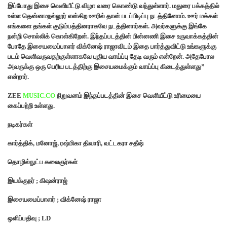
இப்போது இசை வெளியீட்டு விழா வரை கொண்டு வந்துள்ளார். மதுரை பக்கத்தில்
உள்ள தென்னமநல்லூர் என்கிற ஊரில் தான் படப்பிடிப்பு நடத்தினோம். ஊர் மக்கள்
எங்களை தங்கள் குடும்பத்தினராகவே நடத்தினார்கள். அவர்களுக்கு இங்கே
நன்றி சொல்லிக் கொள்கிறேன். இந்தப்படத்தின் பின்னணி இசை உருவாக்கத்தின்
போதே இசையமைப்பாளர் விக்னேஷ் ராஜாவிடம் இதை பார்த்துவிட்டு உங்களுக்கு
படம் வெளிவருவதற்குள்ளாகவே புதிய வாய்ப்பு தேடி வரும் என்றேன். அதேபோல
அவருக்கு ஒரு பெரிய படத்திற்கு இசையமைக்கும் வாய்ப்பு கிடைத்துள்ளது”
என்றார்.
ZEE
MUSIC.CO
நிறுவனம் இந்தப்படத்தின் இசை வெளியீட்டு உரிமையை
கைப்பற்றி உள்ளது.
நடிகர்கள்
கார்த்திக், மனோஜ், ரஷ்மிகா திவாரி, வட்டகரா சதீஷ்
தொழில்நுட்ப
கலைஞர்கள்
இயக்குநர் ; கிஷன்ராஜ்
இசையமைப்பாளர் ; விக்னேஷ் ராஜா
ஒளிப்பதிவு ; LD