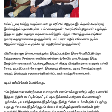
சிங்கப்பூரை சேர்ந்த கிருஷ்ணமணி தயாரிப்பில் அறிமுக இயக்குனர் கிஷன்ராஜ்
இயக்கத்தில் உருவாகியுள்ள படம் ‘எமகாதகன்’. பிரைம் ரீல்ஸ் நிறுவனம் வழங்கும்
இந்தப்படத்தில் கதாநாயகர்களாக கார்த்திக் மற்றும் மனோஜ் நடிக்க ரஷ்மிகா
திவாரி கதாநாயகியாக நடித்துள்ளார். ‘வட்டகரா’ சதீஷ் வில்லனாக நடிக்க
அனுஷ்கா மற்றும் பல முக்கிய நட்சத்திரங்கள் நடித்துள்ளனர்.
விக்னேஷ் ராஜா இசையமைத்துள்ள இந்தப்படத்தின் இசை வெளியீட்டு விழா
நேற்று மாலை சென்னை சாலிகிராமம் பிரசாத் லேபில் நடைபெற்றது. இந்த
நிகழ்வில் எமகாதகன்’ படக்குழுவினருடன் சிறப்பு விருந்தினர்களாக நடிகர் எஸ்.வி
சேகர், தயாரிப்பாளர் கே ராஜன், இயக்குநர் திருமலை, நடிகர் சௌந்தர்ராஜன்
மற்றும் இயக்குநர் சரவணசக்தி உள்ளிட்ட பலர் கலந்து கொண்டனர்.
நடிகர் எஸ்வி சேகர் பேசும்போது,
“வெற்றிகரமான மனிதர்களை எமகாதகன் என சொல்வது உண்டு. அந்த வகையில்
இந்த படத்தின் டைட்டில் நெகட்டிவ் ஆக இல்லாமல் அதேசமயம் அனைவரும்
புழங்கக்கூடிய வார்த்தையாக இருக்கிறது. இன்று சின்ன படங்கள் தியேட்டருக்கு
வருவது சிரமமாக இருக்கிறது. பெரிய படம் எடுக்கும் தயாரிப்பாளர்கள் ஒரே
சமயத்தில் இரண்டு மூன்று சின்ன படங்களையும் தயாரித்து ஒரே நேரத்தில்