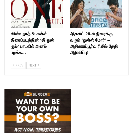
விஸ்வநாத் & சன்ஸ்
ஆகஸ்ட் 28-ல் திரைக்கு
திரைப்படத்தின் ‘தி ஒன்
வரும் ‘ஒன்ஸ் மோர்’ –
ரூல்’ பாடலில் அனல்
அதிகாரப்பூர்வ ரிலீஸ் தேதி
பறக்க…
அறிவிப்பு!
PREV
NEXT