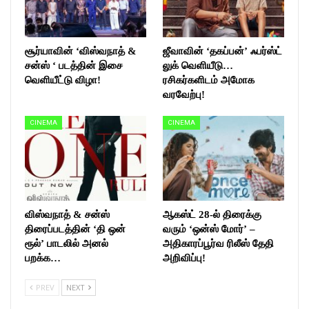
சூர்யாவின் ‘விஸ்வநாத் &
ஜீவாவின் ‘தகப்பன்’ ஃபர்ஸ்ட்
சன்ஸ் ‘ படத்தின் இசை
லுக் வெளியீடு…
வெளியீட்டு விழா!
ரசிகர்களிடம் அமோக
வரவேற்பு!
CINEMA
CINEMA
விஸ்வநாத் & சன்ஸ்
ஆகஸ்ட் 28-ல் திரைக்கு
திரைப்படத்தின் ‘தி ஒன்
வரும் ‘ஒன்ஸ் மோர்’ –
ரூல்’ பாடலில் அனல்
அதிகாரப்பூர்வ ரிலீஸ் தேதி
பறக்க…
அறிவிப்பு!
PREV
NEXT