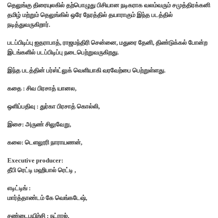
தெலுங்கு திரையுலகில் தற்பொழுது பிசியான நடிகராக வலம்வரும் சமுத்திரக்கனி
தமிழ் மற்றும் தெலுங்கில் ஒரே நேரத்தில் தயாராகும் இந்த படத்தில்
நடித்துவருகிறார்.
படப்பிடிப்பு ஐதராபாத், ராஜமந்திரி சென்னை, மதுரை தேனி, திண்டுக்கல் போன்ற
இடங்களில் படப்பிடிப்பு நடைபெற்றுவருகிறது.
இந்த படத்தின் பர்ஸ்ட்லுக் வெளியாகி வரவேற்பை பெற்றுள்ளது.
கதை : சிவ பிரசாத் யானல,
ஒளிப்பதிவு : துர்கா பிரசாத் கொல்லி,
இசை: அருண் சிலுவேறு,
கலை: டெளலூரி நாராயணன்,
Executive producer:
தீபி ரெட்டி மஹிபால் ரெட்டி ,
எடிட்டிங் :
மார்த்தாண்டம் கே வெங்கடேஷ்,
சண்டைபயிற்சி : நட்ராஜ்,