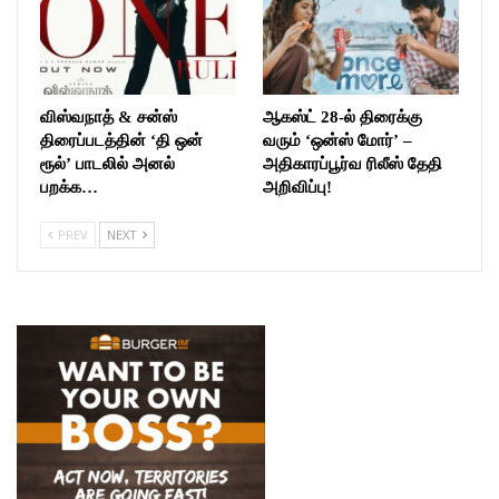
விஸ்வநாத் & சன்ஸ்
ஆகஸ்ட் 28-ல் திரைக்கு
திரைப்படத்தின் ‘தி ஒன்
வரும் ‘ஒன்ஸ் மோர்’ –
ரூல்’ பாடலில் அனல்
அதிகாரப்பூர்வ ரிலீஸ் தேதி
பறக்க…
அறிவிப்பு!
PREV
NEXT