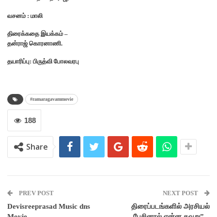
வசனம் : மாலி
திரைக்கதை இயக்கம் –
தன்ராஜ் கொரனாணி.
தயாரிப்பு: பிருத்வி போலவரபு
#ramaragavammovie
188
Share
PREV POST
NEXT POST
Devisreeprasad Music dns
திரைப்படங்களில் அரசியல்
Movie
பேசினால் என்ன தவறு” –