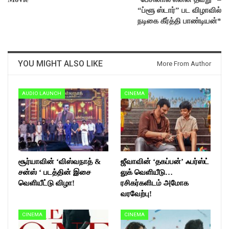
“ப்ளூ ஸ்டார்” பட விழாவில்
நடிகை கீர்த்தி பாண்டியன்*
YOU MIGHT ALSO LIKE
More From Author
AUDIO LAUNCH
CINEMA
சூர்யாவின் ‘விஸ்வநாத் &
ஜீவாவின் ‘தகப்பன்’ ஃபர்ஸ்ட்
சன்ஸ் ‘ படத்தின் இசை
லுக் வெளியீடு…
வெளியீட்டு விழா!
ரசிகர்களிடம் அமோக
வரவேற்பு!
CINEMA
CINEMA