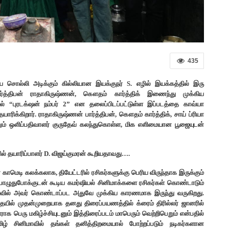
435
 சொல்லி அடிக்கும் கில்லியான இயக்குநர் S. எழில் இயக்கத்தில் இரு
த்திபன் ராதாகிருஷ்ணன், கௌதம் கார்த்திக் இணைந்து முக்கிய
ில் “புரடக்‌ஷன் நம்பர் 2” என தலைப்பிடப்பட்டுள்ள இப்படத்தை காவ்யா
ாரிக்கிறார். ராதாகிருஷ்ணன் பார்த்திபன், கௌதம் கார்த்திக், சாய் ப்ரியா
்றும் ஒளிப்பதிவாளர் குருதேவ் கலந்துகொள்ள, மிக எளிமையான பூஜையுடன்
ில் தயாரிப்பாளர் D. விஜய்குமரன் கூறியதாவது….
 காமெடி கலக்கலாக, தியேட்டரில் ரசிகர்களுக்கு பெரிய விருந்தாக இருக்கும்
பொழுதுபோக்குடன் கூடிய கமர்ஷியல் சினிமாக்களை ரசிகர்கள் கொண்டாடும்
அளவில் அவர் கொண்டாப்பட அதுவே முக்கிய காரணமாக இருந்து வருகிறது.
ில் முதன்முறையாக தனது திரைப்பயணத்தில் க்ரைம் திரில்லர் ஜானரில்
ாக பெரு மகிழ்ச்சியுடனும் இத்திரைப்படம் மாபெரும் வெற்றிபெறும் என்பதில்
ிழ் சினிமாவில் தங்கள் தனித்திறமையால் போற்றப்படும் நடிகர்களான