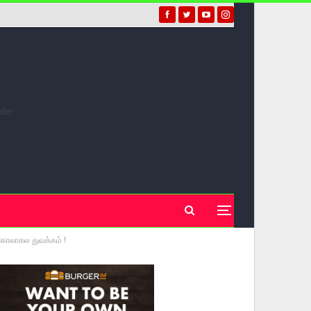
” கோலாகல துவக்கம் !