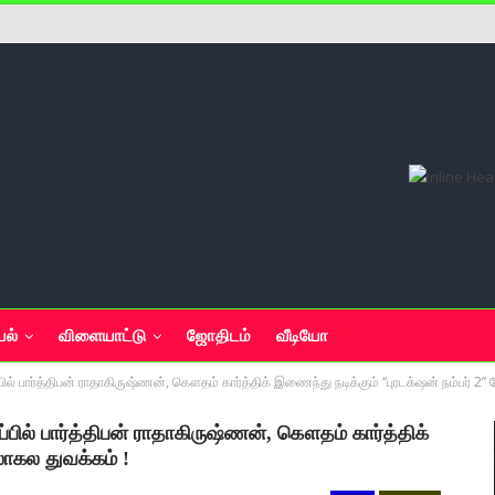
யல்
விளையாட்டு
ஜோதிடம்
வீடியோ
் பார்த்திபன் ராதாகிருஷ்ணன், கௌதம் கார்த்திக் இணைந்து நடிக்கும் “புரடக்‌ஷன் நம்பர் 2
பில் பார்த்திபன் ராதாகிருஷ்ணன், கௌதம் கார்த்திக்
லாகல துவக்கம் !