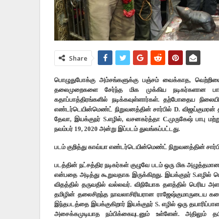
Share
பொழுதுபோக்கு அம்சங்களுக்கு பஞ்சம் வைக்காத, வெற்றியை
தலைமுறைகளை சேர்ந்த மிக முக்கிய நடிகர்களான பார்
கதாப்பாத்திரங்களில் நடிக்கவுள்ளார்கள். தற்போதைய நிலைய
எண்டர்டெயின்மெண்ட் நிறுவனத்தின் சார்பில் D. விஜய்குமரன் தய
தேவா, இயக்குநர் S.எழில், வசனகர்த்தா C.முருகேஷ் பாபு மற
நவம்பர் 19, 2020 அன்று இப்படம் துவங்கப்பட்டது.
படம் குறித்து காவ்யா எண்டர்டெயின்மெண்ட் நிறுவனத்தின் சார்ப
படத்தின் நட்சத்திர நடிகர்கள் குழுவே படம் ஒரு மிக அழுத்தமான
என்பதை அடித்து கூறுவதாக இருக்கிறது. இயக்குநர் S.எழில் 
விதத்தில் தருவதில் வல்லவர். விநியோக தளத்தில் பெரிய 
தமிழின் தலைசிறந்த நாவலாசிரியரான ராஜேஷ்குமாருடைய கதைய
இந்தபடத்தை இயக்குகிறார் இயக்குநர் S. எழில் ஒரு தயாரிப்பாளர
அசைக்கமுடியாத நம்பிக்கையுடனும் உள்ளேன். அதிலும் தம