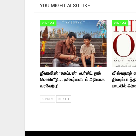
YOU MIGHT ALSO LIKE
CINEMA
CINEMA
ஜீவாவின் ‘தகப்பன்’ ஃபர்ஸ்ட் லுக்
விஸ்வநாத் 
வெளியீடு… ரசிகர்களிடம் அமோக
திரைப்படத்தி
வரவேற்பு!
பாடலில் அன
PREV
NEXT