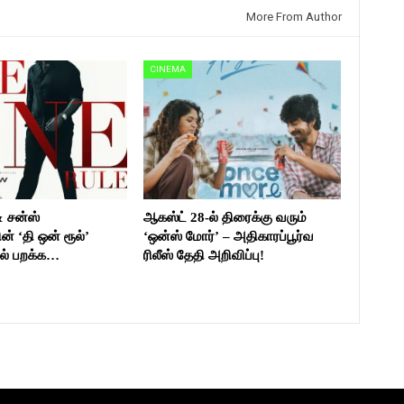
More From Author
CINEMA
& சன்ஸ்
ஆகஸ்ட் 28-ல் திரைக்கு வரும்
ன் ‘தி ஒன் ரூல்’
‘ஒன்ஸ் மோர்’ – அதிகாரப்பூர்வ
ல் பறக்க…
ரிலீஸ் தேதி அறிவிப்பு!