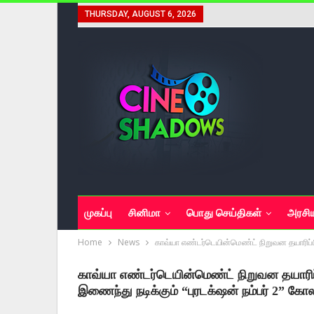
THURSDAY, AUGUST 6, 2026
முகப்பு
சினிமா
பொது செய்திகள்
அரசி
Home
News
காவ்யா எண்டர்டெயின்மெண்ட் நிறுவன தயாரிப்பில
காவ்யா எண்டர்டெயின்மெண்ட் நிறுவன தயாரிப்
இணைந்து நடிக்கும் “புரடக்‌ஷன் நம்பர் 2” கோ