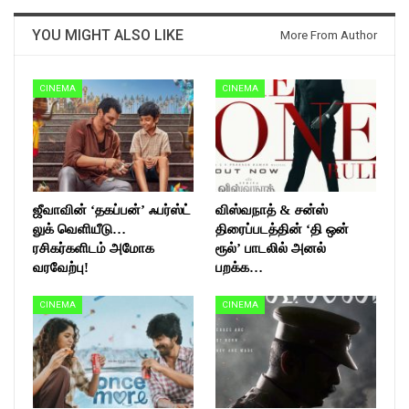
YOU MIGHT ALSO LIKE
More From Author
CINEMA
CINEMA
ஜீவாவின் ‘தகப்பன்’ ஃபர்ஸ்ட்
விஸ்வநாத் & சன்ஸ்
லுக் வெளியீடு…
திரைப்படத்தின் ‘தி ஒன்
ரசிகர்களிடம் அமோக
ரூல்’ பாடலில் அனல்
வரவேற்பு!
பறக்க…
CINEMA
CINEMA