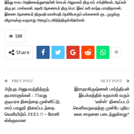
இந்து சமய அறநிலைத்துறையின் செயல் அலுவலர் திரு எம் .சக்திவேல், ஆய்வர்
திரு நா. பாஸ்கரன், உதவி ஆணையர் திரு பொ. இலட்சுமி காந்த பாரதிதாசன்,
இணை ஆணையர் திருமதி வான்மதி ஆகியோரும் மக்களைக் குட முழுக்கு
விழாவுக்கு வருமாறு அழைப்பு விடுத்திருக்கிறார்கள்.
198
Share
PREV POST
NEXT POST
அற்புத அனுபவத்திற்குத்
இராதாகிருஷ்ணன் பார்த்திபன்
தயாராகுங்கள் : 75வது
இயக்கத்தில் உருவாகி வரும்
குடியரசு தினத்தை முன்னிட்டு,
‘டீன்ஸ்’ திரைப்படம்
சாம் பகதூர் திரைப்படத்தை
வெளிவருவதற்கு முன்பே புதிய
வெளியிடும் ZEE5 !! ~ ரோனி
உலக சாதனை படைத்துள்ளது*
ஸ்க்ரூவாலா