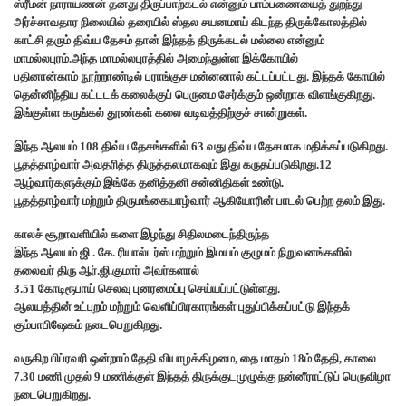
ஸ்ரீமன் நாராயணன் தனது திருப்பாற்கடல் என்னும் பாம்பணையைத் துறந்து
அர்ச்சாவதார நிலையில் தரையில் ஸ்தல சயனமாய் கிடந்த திருக்கோலத்தில்
காட்சி தரும் திவ்ய தேசம் தான் இந்தத் திருக்கடல் மல்லை என்னும்
மாமல்லபுரம்.அந்த மாமல்லபுரத்தில் அமைந்துள்ள இக்கோயில்
பதினான்காம் நூற்றாண்டில் பராங்குச மன்னனால் கட்டப்பட்டது. இந்தக் கோயில்
தென்னிந்திய கட்டடக் கலைக்குப் பெருமை சேர்க்கும் ஒன்றாக விளங்குகிறது.
இங்குள்ள கருங்கல் தூண்கள் கலை வடிவத்திற்குச் சான்றுகள்.
இந்த ஆலயம் 108 திவ்ய தேசங்களில் 63 வது திவ்ய தேசமாக மதிக்கப்படுகிறது.
பூதத்தாழ்வார் அவதரித்த திருத்தலமாகவும் இது கருதப்படுகிறது.12
ஆழ்வார்களுக்கும் இங்கே தனித்தனி சன்னிதிகள் உண்டு.
பூதத்தாழ்வார் மற்றும் திருமங்கையாழ்வார் ஆகியோரின் பாடல் பெற்ற தலம் இது.
காலச் சூறாவளியில் களை இழந்து சிதிலமடைந்திருந்த
இந்த ஆலயம் ஜி . கே. ரியால்டர்ஸ் மற்றும் இமயம் குழுமம் நிறுவனங்களில்
தலைவர் திரு ஆர்.ஜி.குமார் அவர்களால்
3.51 கோடிரூபாய் செலவு புனரமைப்பு செய்யப்பட்டுள்ளது.
ஆலயத்தின் உட்புறம் மற்றும் வெளிப்பிரகாரங்கள் புதுப்பிக்கப்பட்டு இந்தக்
கும்பாபிஷேகம் நடைபெறுகிறது.
வருகிற பிப்ரவரி ஒன்றாம் தேதி வியாழக்கிழமை, தை மாதம் 18ம் தேதி, காலை
7.30 மணி முதல் 9 மணிக்குள் இந்தத் திருக்குடமுழுக்கு நன்னீராட்டுப் பெருவிழா
நடைபெறுகிறது.