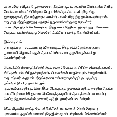
மாண்புமிகு தமிழ்நாடு முதலமைச்சர் திருமிகு மு. க. ஸ்டாலின் அவர்களின் சீர்மிகு
பொற்கால நல்லாட்சியில் நடைபெறும் இவ்விழாவில் மாண்புமிகு திரு
துரைமுருகன், நீர்வளத்துறை அமைச்சர் ,மாண்புமிகு திரு தா.மோ.அன்பரசன்,
சிறு குறு மற்றும் நடுத்தர தொழில் நிறுவனங்கள் துறை அமைச்சர்,
மாண்புமிகு திரு பி.கே.சேகர்பாபு, இந்து சமய அறநிலை துறை மற்றும் சென்னை
பெருநகர வளர்ச்சிக்குழு அமைச்சர் ஆகியோர் கலந்து கொள்கிறார்கள்.
இவ்விழாவில்
பாராளுமன்ற – சட்டமன்ற உறுப்பினர்களும், இந்து சமய அறநிலைத்துறை
முன்னணி அலுவலர்களும், ஆலய அறங்காவலர் குழுவினரும் கலந்து
கொள்கிறார்கள்.
ஆலயத்தில் உற்சவமூர்த்தி ஸ்ரீ ஸ்தல சயனப் பெருமாள், ஸ்ரீ நில மங்கைத் தாயார்,
ஸ்ரீ ஆண்டாள், ஸ்ரீ பூதத்தாழ்வார், விமானங்கள் ,ராஜகோபுரம், த்வஜஸ்தம்பம்,
கருடாழ்வார், அனுமார் மற்றும் பரிவார சன்னிதிகளுக்கும் குடமுழுக்கு
நன்னீராட்டு விழா நடைபெறும்.
கும்பாபிஷேகத்திற்குப் பிறகு இந்த ஆலயத்தை முறைப்படி எதிர்காலத்தின் தொடர்
பராமரிப்புக்காக இந்து சமய அறநிலைத்துறையிடம் ஆயயத்தைப் புனரமைப்பு
செய்த நிறுவனங்களின் தலைவர் ஆர்.ஜி. குமார் ஒப்படைக்கிறார்.
இந்த விழாவில் கலந்து கொண்டு ஸ்ரீமன் நாராயணன் அருள் பெறுமாறு
புனரமைப்பு குழுவின் தலைவர் திரு.ஜி.கே.குமார் பக்தர்களிடம் வேண்டுகிறார்.