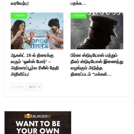
வரவேற்பு!
பறக்க…
CINEMA
CINEMA
ஆகஸ்ட் 28-ல் திரைக்கு
பிர்லா ஸ்டுடியோஸ் மற்றும்
வரும் ‘ஒன்ஸ் மோர்’ –
நீலம் ஸ்டுடியோஸ் இணைந்து
அதிகாரப்பூர்வ ரிலீஸ் தேதி
வழங்கும் அடுத்த
அறிவிப்பு!
திரைப்படம் “மக்கள்…
PREV
NEXT