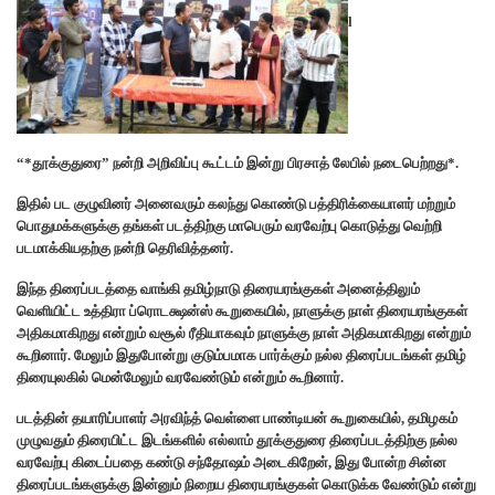
l
“*தூக்குதுரை” நன்றி அறிவிப்பு கூட்டம் இன்று பிரசாத் லேபில் நடைபெற்றது*.
இதில் பட குழுவினர் அனைவரும் கலந்து கொண்டு பத்திரிக்கையாளர் மற்றும்
பொதுமக்களுக்கு தங்கள் படத்திற்கு மாபெரும் வரவேற்பு கொடுத்து வெற்றி
படமாக்கியதற்கு நன்றி தெரிவித்தனர்.
இந்த திரைப்படத்தை வாங்கி தமிழ்நாடு திரையரங்குகள் அனைத்திலும்
வெளியிட்ட உத்திரா ப்ரொடக்ஷன்ஸ் கூறுகையில், நாளுக்கு நாள் திரையரங்குகள்
அதிகமாகிறது என்றும் வசூல் ரீதியாகவும் நாளுக்கு நாள் அதிகமாகிறது என்றும்
கூறினார். மேலும் இதுபோன்று குடும்பமாக பார்க்கும் நல்ல திரைப்படங்கள் தமிழ்
திரையுலகில் மென்மேலும் வரவேண்டும் என்றும் கூறினார்.
படத்தின் தயாரிப்பாளர் அரவிந்த் வெள்ளை பாண்டியன் கூறுகையில், தமிழகம்
முழுவதும் திரையிட்ட இடங்களில் எல்லாம் தூக்குதுரை திரைப்படத்திற்கு நல்ல
வரவேற்பு கிடைப்பதை கண்டு சந்தோஷம் அடைகிறேன், இது போன்ற சின்ன
திரைப்படங்களுக்கு இன்னும் நிறைய திரையரங்குகள் கொடுக்க வேண்டும் என்று