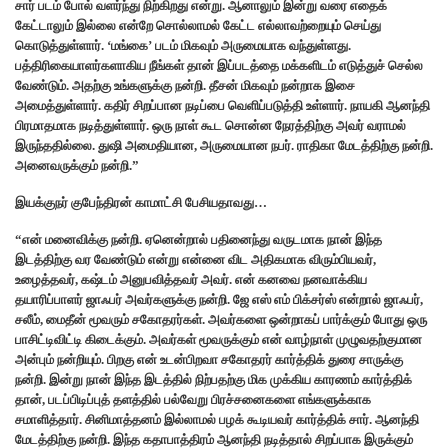
சார் படம் போல் வளர்ந்து நிற்கிறது என்று. ஆனாலும் இன்று வரை எதைக்
கேட்டாலும் இல்லை என்றே சொல்லாமல் கேட்ட எல்லாவற்றையும் செய்து
கொடுத்துள்ளார். ‘மங்கை’ படம் மிகவும் அருமையாக வந்துள்ளது.
பத்திரிகையாளர்களாகிய நீங்கள் தான் இப்படத்தை மக்களிடம் எடுத்துச் செல்ல
வேண்டும். அதற்கு உங்களுக்கு நன்றி. தீசன் மிகவும் நன்றாக இசை
அமைத்துள்ளார். கதிர் சிறப்பான நடிப்பை வெளிப்படுத்தி உள்ளார். நாயகி ஆனந்தி
பிரமாதமாக நடித்துள்ளார். ஒரு நாள் கூட சொன்ன நேரத்திற்கு அவர் வராமல்
இருந்ததில்லை. துஷி அமைதியான, அருமையான நபர். ராதிகா மேடத்திற்கு நன்றி.
அனைவருக்கும் நன்றி.”
இயக்குநர் குபேந்திரன் காமாட்சி பேசியதாவது…
“என் மனைவிக்கு நன்றி. ஏனென்றால் பதினைந்து வருடமாக நான் இந்த
இடத்திற்கு வர வேண்டும் என்று என்னை விட அதிகமாக விரும்பியவர்,
உழைத்தவர், கஷ்டம் அனுபவித்தவர் அவர். என் கனவை நனவாக்கிய
தயாரிப்பாளர் ஜாஃபர் அவர்களுக்கு நன்றி. ஜே எஸ் எம் பிக்சர்ஸ் என்றால் ஜாஃபர்,
சலீம், மைதீன் மூவரும் சகோதரர்கள். அவர்களை ஒன்றாகப் பார்க்கும் போது ஒரு
பாசிட்டிவிட்டி கிடைக்கும். அவர்கள் மூவருக்கும் என் வாழ்நாள் முழுவதற்குமான
அன்பும் நன்றியும். பிறகு என் உடன்பிறவா சகோதரர் கார்த்திக் துரை சாருக்கு
நன்றி. இன்று நான் இந்த இடத்தில் நிற்பதற்கு மிக முக்கிய காரணம் கார்த்திக்
தான், படப்பிடிப்புத் தளத்தில் பல்வேறு பிரச்சனைகளை எங்களுக்காக
சமாளித்தார். சினிமாத்தனம் இல்லாமல் பழக் கூடியவர் கார்த்திக் சார். ஆனந்தி
மேடத்திற்கு நன்றி. இந்த கதாபாத்திரம் ஆனந்தி நடித்தால் சிறப்பாக இருக்கும்