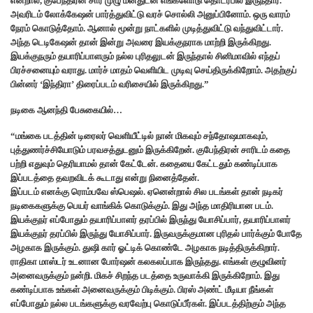
என்றால், குபேந்திரன் சார் முழு மனதுடன் எங்களோடு தொடர்பில் இருந்தார்.
அவரிடம் லோக்கேஷன் பார்த்துவிட்டு வரச் சொல்லி அனுப்பினோம். ஒரு வாரம்
நேரம் கொடுத்தோம். ஆனால் மூன்று நாட்களில் முடித்துவிட்டு வந்துவிட்டார்.
அந்த டெடிகேஷன் தான் இன்று அவரை இயக்குநராக மாற்றி இருக்கிறது.
இயக்குநரும் தயாரிப்பாளரும் நல்ல புரிதலுடன் இருந்தால் சினிமாவில் எந்தப்
பிரச்சனையும் வராது. மார்ச் மாதம் வெளியிட முடிவு செய்திருக்கிறோம். அதற்குப்
பின்னர் ‘இந்திரா’ திரைப்படம் வரிசையில் இருக்கிறது.”
நடிகை ஆனந்தி பேசுகையில்…
“மங்கை படத்தின் டிரைலர் வெளியீட்டில் நான் மிகவும் சந்தோஷமாகவும்,
புத்துணர்ச்சியோடும் பரவசத்துடனும் இருக்கிறேன். குபேந்திரன் சாரிடம் கதை
பற்றி எதுவும் தெரியாமல் தான் கேட்டேன். கதையை கேட்டதும் கண்டிப்பாக
இப்படத்தை தவறவிடக் கூடாது என்று நினைத்தேன்.
இப்படம் எனக்கு ரொம்பவே ஸ்பெஷல். ஏனென்றால் சில படங்கள் தான் நடிகர்
நடிகைகளுக்கு பெயர் வாங்கிக் கொடுக்கும். இது அந்த மாதிரியான படம்.
இயக்குநர் எப்போதும் தயாரிப்பாளர் தரப்பில் இருந்து யோசிப்பார், தயாரிப்பாளர்
இயக்குநர் தரப்பில் இருந்து யோசிப்பார். இருவருக்குமான புரிதல் பார்க்கும் போதே
அழகாக இருக்கும். துஷி கார் ஓட்டிக் கொண்டே அழகாக நடித்திருக்கிறார்.
ராதிகா மாஸ்டர் உடனான போர்ஷன் கலகலப்பாக இருந்தது. எங்கள் குழுவினர்
அனைவருக்கும் நன்றி. மிகச் சிறந்த படத்தை உருவாக்கி இருக்கிறோம். இது
கண்டிப்பாக உங்கள் அனைவருக்கும் பிடிக்கும். பிரஸ் அண்ட் மீடியா நீங்கள்
எப்போதும் நல்ல படங்களுக்கு வரவேற்பு கொடுப்பீர்கள். இப்படத்திற்கும் அந்த