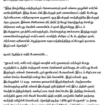
“இந்த நிகழ்விற்கு வந்திருக்கும் அனைவரையும் நான் மங்கை குழுவின் சார்பில்
வரவேற்கிறேன். இந்த மேடையில் இயக்குநர் தன் மனைவியைப் பற்றிப் பேசியது
ஆச்சரியமான, சந்தோஷமான தருணம். ஒரு இயக்குநர் காத்திருந்தே இயக்குநர்
ஆக முடியுமா, இல்லை சினிமாவை விட்டுவிட்டு வேறு தொழிலுக்கு சென்று
விடுவாரா என்பது அவரின் மனைவியிடம் தான் இருக்கிறது. இப்படம்
இயக்குநராக முயற்சிப்பவர்களுக்கும், அவர்களுக்கு ஊக்கமாக இருந்து வரும்
மனைவிமார்களுக்கும் சமர்ப்பணம். சாவித்ரி, ஸ்மிதா பட்டேல், நந்திதா தாஸ்,
அர்ச்சனா வரிசையில் அழுத்தமான கதாபாத்திரத்திற்கு எப்போதும் தயாராக
இருப்பவர் ஆனந்தி.”
நடிகர் ஆதித்யா கதிர் பேசுகையில்…
“ஜாஃபர் சார், சலீம் சார் மற்றும் மைதீன் சார் மூவரையும் பார்க்கும் போது
சமுத்திரம் படத்தில் சரத்குமார் சாரை அண்ணன் தம்பிகளுடன் பார்ப்பது போல்
இருக்கும். எங்கள் அனைவரிடமும் ஜாலியாகப் பேசுவார்கள். இப்படம் சிறப்பாக வர
என்ன செய்ய வேண்டும் என்று கேட்டுக் கொண்டே இருப்பார்கள். ஒரு
இயக்குநரின் 12 வருட கனவை நனவாக்கி இருக்கிறார்கள். அதற்காகவே
அவர்களுக்கு நன்றி. எங்கள் இயக்குநர் குபேந்திரன் சார் இப்படத்தின் மூலம்
வெற்றி பெற்றிருக்கிறார். கண்டிப்பாக அவர் மிகப்பெரிய இடத்திற்கு செல்வார்.
கார்த்திக் துரை சார் சிவன் கோவில் நந்தி மாதிரி, வாழ்வில் பிறரின் தரத்தை
உயர்த்தி மகிழ்ச்சி கொள்பவர். ஆனந்தி நடித்த ‘பரியேறும் பெருமாள்’ படத்தை