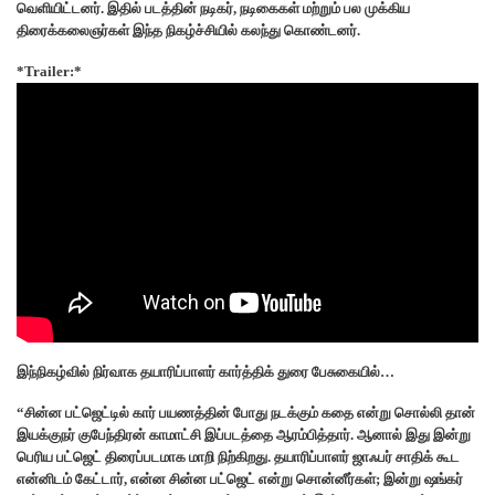
வெளியிட்டனர். இதில் படத்தின் நடிகர், நடிகைகள் மற்றும் பல முக்கிய
திரைக்கலைஞர்கள் இந்த நிகழ்ச்சியில் கலந்து கொண்டனர்.
*Trailer:*
இந்நிகழ்வில் நிர்வாக தயாரிப்பாளர் கார்த்திக் துரை பேசுகையில்…
“சின்ன பட்ஜெட்டில் கார் பயணத்தின் போது நடக்கும் கதை என்று சொல்லி தான்
இயக்குநர் குபேந்திரன் காமாட்சி இப்படத்தை ஆரம்பித்தார். ஆனால் இது இன்று
பெரிய பட்ஜெட் திரைப்படமாக மாறி நிற்கிறது. தயாரிப்பாளர் ஜாஃபர் சாதிக் கூட
என்னிடம் கேட்டார், என்ன சின்ன பட்ஜெட் என்று சொன்னீர்கள்; இன்று ஷங்கர்