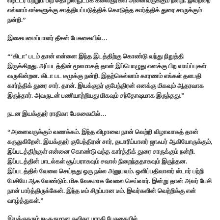
எடிட்டர் மற்றும் பிற தொழில்நுட்பக் கலைஞர்கள் அனைவருக்கும் நன்றி. இவற்றை
எல்லாம் எங்களுக்கு சாத்தியப்படுத்திக் கொடுத்த கார்த்திக் துரை சாருக்கும்
நன்றி.”
இசையமைப்பாளர் தீசன் பேசுகையில்…
“‘கிடா’ படம் தான் என்னை இந்த இடத்திற்கு கொண்டு வந்து நிறுத்தி
இருக்கிறது. அப்படத்தின் மூலமாகத் தான் இப்பொழுது எனக்கு பிற வாய்ப்புகள்
வருகின்றன. கிடா பட டீமுக்கு நன்றி. இதற்கெல்லாம் காரணம் எங்கள் தளபதி
கார்த்திக் துரை சார். தான். இயக்குநர் குபேந்திரன் எனக்கு மிகவும் ஆதரவாக
இருந்தார். அவருடன் பணியாற்றியது மிகவும் சந்தோஷமாக இருந்தது.”
நடன இயக்குநர் ராதிகா பேசுகையில்…
“அனைவருக்கும் வணக்கம். இந்த விழாவை நான் வெற்றி விழாவாகத் தான்
கருதுகிறேன். இயக்குநர் குபேந்திரன் சார், தயாரிப்பாளர் ஜாஃபர் ஆகியோருக்கும்,
இப்படத்திற்குள் என்னை கொண்டு வந்த கார்த்திக் துரை சாருக்கும் நன்றி.
இப்படத்தின் பாடல்கள் சூப்பராகவும் சவால் நிறைந்ததாகவும் இருந்தன.
இப்படத்தில் வேலை செய்தது ஒரு நல்ல அனுபவம். ஒளிப்பதிவாளர் ஸ்டார் பற்றி
பேசியே ஆக வேண்டும். மிக வேகமாக வேலை செய்வார். இன்று தான் அவர் பேசி
நான் பார்த்திருக்கேன். இந்த டீம் சிறப்பான டீம். இவர்களின் வெற்றிக்கு என்
வாழ்த்துகள்.”
இயக்குநரும் நடிகருமான கவிதா பாரதி பேசுகையில்…