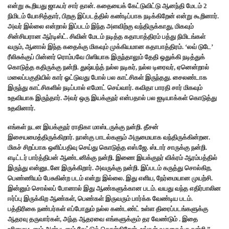
என்று கூறியது ஜாஃபர் சார் தான். கதையைக் கேட்டுவிட்டு ஆனந்தி மேடம் 2
நிமிடம் யோசித்தார், பிறகு இப்படத்தில் கண்டிப்பாக நடிக்கிறேன் என்று கூறினார்.
அவர் இல்லை என்றால் இப்படம் இந்த அளவிற்கு வந்திருக்காது, மிகவும்
சின்சியரான ஆர்டிஸ்ட். சிவின் மேடம் நடித்த கதாபாத்திரம் பத்து நிமிடங்கள்
வரும், ஆனால் இந்த கதைக்கு மிகவும் முக்கியமான கதாபாத்திரம். ‘லவ் டுடே’
ரீலிசுக்குப் பின்னர் ரொம்பவே பிஸியாக இருந்தாலும் தேதி ஒதுக்கி நடித்துக்
கொடுத்த கதிருக்கு நன்றி. துஷ்யந்த் நல்ல நடிகர், நல்ல டிரைவர், ஏனென்றால்
மலைப்பகுதியில் கார் ஓட்டுவது போல் பல காட்சிகள் இருந்தது. சைலண்டாக
இருந்து காட்சிகளில் நடிப்பால் எமோட் செய்வார். கவிதா பாரதி சார் மிகவும்
உதவியாக இருந்தார். அவர் ஒரு இயக்குநர் என்பதால் பல ஐடியாக்கள் கொடுத்து
உதவினார்.
எங்கள் நடன இயக்குநர் ராதிகா மாஸ்டருக்கு நன்றி. தீசன்
இசையமைத்திருக்கிறார். நான்கு பாடல்களும் அருமையாக வந்திருக்கின்றன.
மிகச் சிறப்பாக ஒளிப்பதிவு செய்து கொடுத்த எஸ்.ஜே. ஸ்டார் சாருக்கு நன்றி.
எடிட்டர் பார்த்திபன் ஆண்டனிக்கு நன்றி. இணை இயக்குநர் விக்ரம் ஆரம்பத்தில்
இருந்து என்னுடனே இருக்கிறார். அவருக்கு நன்றி. இப்படம் கருத்து சொல்கிற,
பெண்ணியம் பேசுகின்ற படம் என்று இல்லை. இது எளிய, நேர்மையான முயற்சி.
இன்னும் சொல்லப் போனால் இது ஆண்களுக்கான படம். வயது வந்த எதிர்பாலின
ஈர்ப்பு இருக்கிற ஆண்கள், பெண்கள் இருவரும் பார்க்க வேண்டிய படம்.
பத்திரிகை நண்பர்கள் எப்போதும் நல்ல கண்டண்ட் உள்ள திரைப்படங்களுக்கு
ஆதரவு தருவார்கள், அந்த ஆதரவை எங்களுக்கும் தர வேண்டும் . இதை