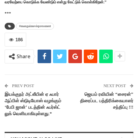
வரவேற்பை கொடுக்க வேண்டும் என்று கேட்டுக் கொள்கிறேன்.”
***
#mangaimoviepressmeet
186
Share
PREV POST
NEXT POST
இயக்குநர் அட்லீயின் ஏ ஃபார்
ஜெயம் ரவியின் “சைரன்”
ஆப்பிள் ஸ்டுடியோஸ் வழங்கும்
திரைப்பட பத்திரிக்கையாளர்
‘பேபி ஜான்’ படத்தின் ஃபர்ஸ்ட்
சந்திப்பு !!!
லுக் வெளியாகியுள்ளது.*