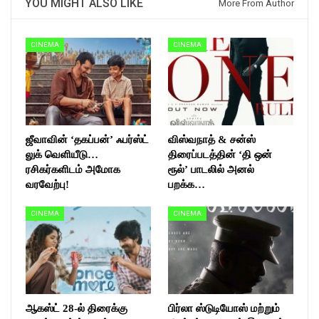
YOU MIGHT ALSO LIKE
More From Author
CINEMA
CINEMA
ஜீவாவின் ‘தகப்பன்’ ஃபர்ஸ்ட்
விஸ்வநாத் & சன்ஸ்
லுக் வெளியீடு…
திரைப்படத்தின் ‘தி ஒன்
ரசிகர்களிடம் அமோக
ரூல்’ பாடலில் அனல்
வரவேற்பு!
பறக்க…
CINEMA
CINEMA
ஆகஸ்ட் 28-ல் திரைக்கு
பிர்லா ஸ்டுடியோஸ் மற்றும்