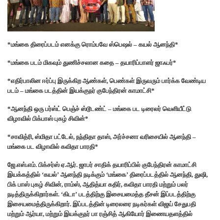
*மங்கை திரைப்படம் எனக்கு ரொம்பவே ஸ்பெஷல் – கயல் ஆனந்தி*
*மங்கை படம் மிகவும் துணிச்சலான கதை – தயாரிப்பாளர் ஜாஃபர்*
*எதிர்பாலின ஈர்ப்பு இருக்கிற ஆண்கள், பெண்கள் இருவரும் பார்க்க வேண்டிய
படம் – மங்கை படத்தின் இயக்குநர் குபேந்திரன் காமாட்சி*
*ஆனந்தி ஒரு பர்ஸ்ட் பெஞ்ச் ஸ்டூடண்ட் – மங்கை பட டிரைலர் வெளியீட்டு
விழாவில் பிக்பாஸ் புகழ் சிவின்*
*சாவித்ரி, ஸ்மிதா பட்டேல், நந்திதா தாஸ், அர்ச்சனா வரிசையில் ஆனந்தி –
மங்கை பட விழாவில் கவிதா பாரதி*
ஜே.எஸ்.எம். பிக்சர்ஸ் ஏ.ஆர். ஜாபர் சாதிக் தயாரிப்பில் குபேந்திரன் காமாட்சி
இயக்கத்தில் ‘கயல்’ ஆனந்தி நடிக்கும் ‘மங்கை’ திரைப்படத்தில் ஆனந்தி, துஷி,
பிக் பாஸ் புகழ் சிவின், ராம்ஸ், ஆதித்யா கதிர், கவிதா பாரதி மற்றும் பலர்
நடித்திருக்கிறார்கள். ‘கிடா’ படத்திற்கு இசையமைத்த தீசன் இப்படத்திற்கு
இசையமைத்திருக்கிறார். இப்படத்தின் டிரைலரை நடிகர்கள் விஜய் சேதுபதி
மற்றும் ஆர்யா, மற்றும் இயக்குநர் பா ரஞ்சித் ஆகியோர் இணையதளத்தில்