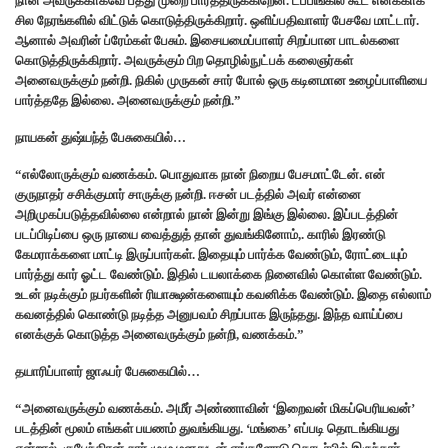
நான் அவருக்காகவே பத்து முறை பார்த்திருக்கிறேன். டப்பிங்கில் கூட எனக்காக
சில நேரங்களில் விட்டுக் கொடுத்திருக்கிறார். ஒளிப்பதிவாளர் பேசவே மாட்டார்.
ஆனால் அவரின் ப்ரேம்கள் பேசும். இசையமைப்பாளர் சிறப்பான பாடல்களை
கொடுத்திருக்கிறார். அவருக்கும் பிற தொழில்நுட்பக் கலைஞர்கள்
அனைவருக்கும் நன்றி. நிகில் முருகன் சார் போல் ஒரு கடினமான உழைப்பாளியை
பார்த்ததே இல்லை. அனைவருக்கும் நன்றி.”
நாயகன் துஷ்யந்த் பேசுகையில்…
“எல்லோருக்கும் வணக்கம். பொதுவாக நான் நிறைய பேசமாட்டேன். என்
குருநாதர் சசிக்குமார் சாருக்கு நன்றி. ஈசன் படத்தில் அவர் என்னை
அறிமுகப்படுத்தவில்லை என்றால் நான் இன்று இங்கு இல்லை. இப்படத்தின்
படப்பிடிப்பை ஒரு நாயை வைத்துத் தான் துவங்கினோம்,. காரில் இரண்டு
கேமராக்களை மாட்டி இருப்பார்கள். இதையும் பார்க்க வேண்டும், ரோட்டையும்
பார்த்து கார் ஓட்ட வேண்டும். இதில் டயலாக்கை நினைவில் கொள்ள வேண்டும்.
உடன் நடிக்கும் நபர்களின் ரியாக்ஷன்களையும் கவனிக்க வேண்டும். இதை எல்லாம்
கவனத்தில் கொண்டு நடித்த அனுபவம் சிறப்பாக இருந்தது. இந்த வாய்ப்பை
எனக்குக் கொடுத்த அனைவருக்கும் நன்றி, வணக்கம்.”
தயாரிப்பாளர் ஜாஃபர் பேசுகையில்…
“அனைவருக்கும் வணக்கம். அமீர் அண்ணாவின் ‘இறைவன் மிகப்பெரியவன்’
படத்தின் மூலம் எங்கள் பயணம் துவங்கியது. ‘மங்கை’ எப்படி தொடங்கியது