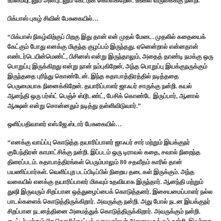
உரிமையுடனும் அன்புடனும் கேட்டுக் கொள்கிறேன். உங்கள் வருகைக்கு நன்றி.”
பிக்பாஸ் புகழ் சிவின் பேசுகையில்…
“பிக்பாஸ் நிகழ்விற்குப் பிறகு இது தான் என் முதல் மேடை. முதலில் கதையைக்
கேட்கும் போது எனக்கு மிகுந்த குழப்பம் இருந்தது. ஏனென்றால் என்னதான்
எண்டர்டெயின்மெண்ட், பிசினஸ் என்று இருந்தாலும், அதைத் தாண்டி நமக்கு ஒரு
பொறுப்பு இருக்கிறது என்று நான் நம்புகிறேன், அந்த பொறுப்பு இயக்குநருக்கும்
இருந்ததை புரிந்து கொண்டேன். இந்த கதாபாத்திரத்தில் நடித்ததை
பெருமையாக நினைக்கிறேன். தயாரிப்பாளர் ஜாஃபர் சாருக்கு நன்றி. கயல்
ஆனந்தி ஒரு பர்ஸ்ட் பெஞ்ச் ஸ்டூடண்ட், பேசிக் கொண்டே இருப்பார், ஆனால்
ஆக்ஷன் என்று சொன்னதும் நடித்து தள்ளிவிடுவார்.”
ஒளிப்பதிவாளர் எஸ்.ஜே.ஸ்டார் பேசுகையில்…
“எனக்கு வாய்ப்பு கொடுத்த தயாரிப்பாளர் ஜாஃபர் சார் மற்றும் இயக்குநர்
குபேந்திரன் காமாட்சிக்கு நன்றி. இப்படம் ஒரு டிராவல் கதை, சவால் நிறைந்த
திரைப்படம். கதாபாத்திரங்கள் பெரும்பாலும் 80 சதவீதம் காரில் தான்
பயணிப்பார்கள். வெளிப்புற படப்பிடிப்பில் நிறைய தடைகள் இருக்கும். அந்த
வகையில் எனக்கு தயாரிப்பாளர் மிகவும் உதவியாக இருந்தார். ஆனந்தி மற்றும்
துஷி இருவரும் சிறப்பான ஒத்துழைப்பைக் கொடுத்தனர். இசையமைப்பாளர் நல்ல
பாடல்களைக் கொடுத்திருக்கிறார். அவருக்கு நன்றி. அது போல் நடன இயக்குநர்
சிறப்பான நடனத்தினை அமைத்துக் கொடுத்திருக்கிறார். அவருக்கும் நன்றி.