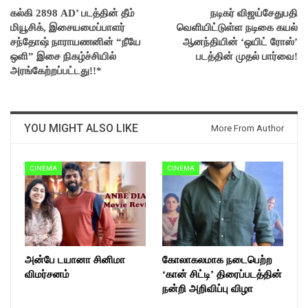
கல்கி 2898 AD’ படத்தின் தீம்
நடிகர் விஜய்சேதுபதி
மியூசிக், இசையமைப்பாளர்
வெளியிட்டுள்ள நடிகை கயல்
சந்தோஷ் நாராயணனின் “நீயே
ஆனந்தியின் ‘ஒயிட் ரோஸ்’
ஒளி” இசை நிகழ்ச்சியில்
படத்தின் முதல் பார்வை!
அரங்கேற்றப்பட்டது!!*
YOU MIGHT ALSO LIKE
More From Author
CINEMA
CINEMA
அன்பே டயானா சினிமா
கோலாகலமாக நடைபெற்ற
விமர்சனம்
‘கான் சிட்டி’ திரைப்படத்தின்
நன்றி அறிவிப்பு விழா