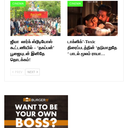
CINEMA
CINEMA
ஜீவா லார்க் ஸ்டூடியோஸ்
டாக்ஸிக்’-Toxic
கூட்டணியில் – ‘தகப்பன்’
திரைப்படத்தின் ‘தடுமாறுதே
பூஜையுடன் இனிதே
‘ பாடல் மூலம் ராயா…
தொடக்கம்!
PREV
NEXT