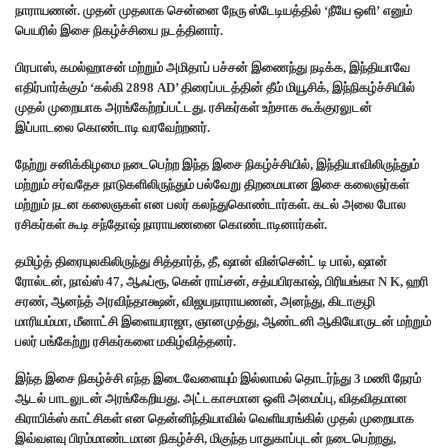
நாராயணன். முதன் முதலாக சென்னை நேரு ஸ்டேடியத்தில் ‘நீயே ஒளி’ எனும்
பெயரில் இசை நிகழ்ச்சியை நடத்தினார்.
பிரபாஸ், கமல்ஹாசன் மற்றும் அமிதாப் பச்சன் இணைந்து நடிக்க, இந்தியாவே
எதிர்பார்க்கும் ‘கல்கி 2898 AD’ திரைப்படத்தின் தீம் மியூசிக், இந்நிகழ்ச்சியில்
முதல் முறையாக அரங்கேற்றப்பட்டது. ரசிகர்கள் உற்சாக கூக்குரலுடன்
இப்பாடலை கொண்டாடி வரவேற்றனர்.
நேற்று சனிக்கிழமை நடைபெற்ற இந்த இசை நிகழ்ச்சியில், இந்தியாவிலிருந்தும்
மற்றும் சர்வதேச நாடுகளிலிருந்தும் பல்வேறு திறமையான இசை கலைஞர்கள்
மற்றும் நடன கலைஞகள் என பலர் கலந்துகொண்டார்கள். கடல் அலை போல
ரசிகர்கள் கூடி சந்தோஷ் நாராயணனை கொண்டாடினார்கள்.
தமிழ்த் திரையுலகிலிருந்து சித்தார்த், தீ, ஷான் வின்சென்ட் டி பால், ஷான்
ரோல்டன், நாவ்ஸ் 47, ஆஃப்ரூ, கென் ராய்சன், சத்யபிரகாஷ், பிரியங்கா N K, ஹரி
சரண், ஆனந்த் அரவிந்தாக்ஷன், விஜயநாராயணன், அனந்து, கிடாகுழி
மாரியம்மா, மீனாட்சி இளையராஜா, ஞானமுத்து, ஆண்டனி ஆகியோருடன் மற்றும்
பலர் பங்கேற்று ரசிகர்களை மகிழ்வித்தனர்.
இந்த இசை நிகழ்ச்சி எந்த இடைவேளையும் இல்லாமல் தொடர்ந்து 3 மணி நேரம்
ஆடல் பாடலுடன் அரங்கேறியது. அட்டகாசமான ஒளி அமைப்பு, விதவிதமான
கிராபிக்ஸ் காட்சிகள் என தென்னிந்தியாவில் வெளியரங்கில் முதல் முறையாக
இவ்வளவு பிரம்மாண்டமான நிகழ்ச்சி, மிகுந்த பாதுகாப்புடன் நடைபெற்றது,