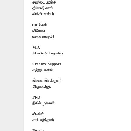
சண்டை பயிற்சி
தினேஷ் காசி
விக்கி மாஸ்டர்
பாடல்கள்
விவேகா
மதன் கார்த்தி
VFX
Effects & Logistics
Creative Support
சஞ்ஜய் கஸல்
இணை இயக்குனர்
அஞ்சு விஜய்
PRO
நிகில் முருகன்
ஸ்டில்ஸ்
சாய் சந்தோஷ்
Design