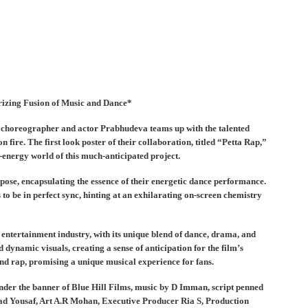
rizing Fusion of Music and Dance*
d choreographer and actor Prabhudeva teams up with the talented
 fire. The first look poster of their collaboration, titled “Petta Rap,”
h-energy world of this much-anticipated project.
se, encapsulating the essence of their energetic dance performance.
to be in perfect sync, hinting at an exhilarating on-screen chemistry
 entertainment industry, with its unique blend of dance, drama, and
 dynamic visuals, creating a sense of anticipation for the film’s
 and rap, promising a unique musical experience for fans.
nder the banner of Blue Hill Films, music by D Imman, script penned
ad Yousaf, Art A.R Mohan, Executive Producer Ria S, Production