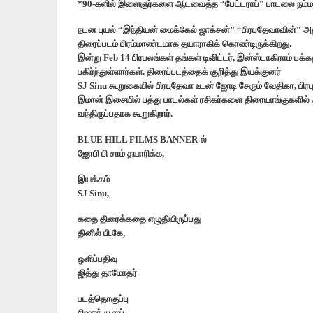
*90-களில் இளைஞர்களை ஆடவைத்த “பேட்டராப்” பாடலை நம்மால
நடன புயல் “இந்தியன் மைக்கேல் ஜாக்சன்” “பிரபுதேவாவின்” அதி
திரைப்படம் பிரம்மாண்டமாக தயாராகிக் கொண்டிருக்கிறது.
இன்று Feb 14 பிரபலங்கள் தங்கள் டிவிட்டர், இன்ஸ்டாகிராம் பக
பகிர்ந்துள்ளார்கள். திரைப்படத்தைக் குறித்து இயக்குனர்
SJ Sinu கூறுகையில் பிரபுதேவா உடன் ஜோடி சேரும் வேதிகா, பிரபு
இமான் இசையில் பத்து பாடல்கள் ரசிகர்களை திரையரங்குகளில
வந்திருப்பதாக கூறுகிறார்.
BLUE HILL FILMS BANNER-ல்
ஜோபி பி சாம் தயாரிக்க,
இயக்கம்
SJ Sinu,
கதை திரைக்கதை எழுதியிருப்பது
தினில் பி.கே,
ஒளிப்பதிவு
ஜித்து தாமோதர்
படத்தொகுப்பு
நிஷாத் யூஸப்