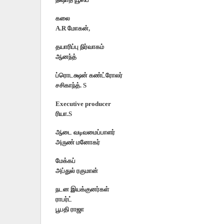
கலை
A.R மோகன்,
தயாரிப்பு நிர்வாகம்
ஆனந்த்
ப்ரொடக்ஷன் கண்ட்ரோலர்
சசிகாந்த். S
Executive producer
ரியா.S
ஆடை வடிவமைப்பாளர்
அருண் மனோகர்
மேக்கப்
அப்துல் ரகுமான்
நடன இயக்குனர்கள்
ராபர்ட்
பூபதி ராஜா