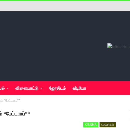
யல்
விளையாட்டு
ஜோதிடம்
வீடியோ
ம் “பேட்டராப்”*
் “பேட்டராப்”*
CINEMA
செய்திகள்