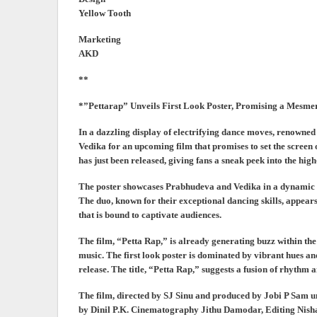
Yellow Tooth
Marketing
AKD
**
*”Pettarap” Unveils First Look Poster, Promising a Mesme
In a dazzling display of electrifying dance moves, renowne
Vedika for an upcoming film that promises to set the screen on
has just been released, giving fans a sneak peek into the hig
The poster showcases Prabhudeva and Vedika in a dynamic po
The duo, known for their exceptional dancing skills, appears 
that is bound to captivate audiences.
The film, “Petta Rap,” is already generating buzz within the
music. The first look poster is dominated by vibrant hues and
release. The title, “Petta Rap,” suggests a fusion of rhythm
The film, directed by SJ Sinu and produced by Jobi P Sam u
by Dinil P.K. Cinematography Jithu Damodar, Editing Nish