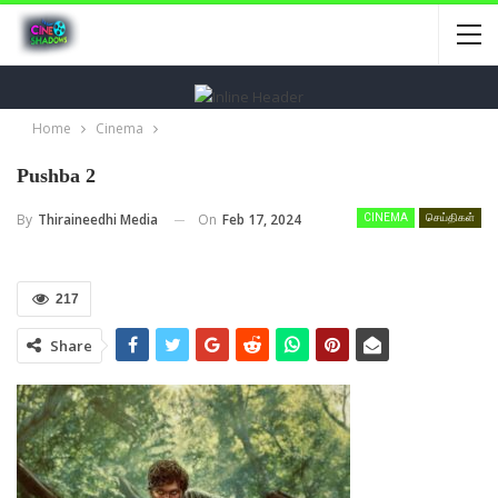
Home
Cinema
Pushba 2
On
Feb 17, 2024
By
Thiraineedhi Media
CINEMA
செய்திகள்
217
Share