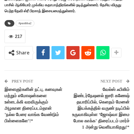
பாசில் ஆகியோர் முக்கிய கதாபாத்திரங்களில் நடித்துள்ளனர். தேசிய விருது
பெற்ற தேவி ஸ்ரீ பிரசாத் இசையமைத்துள்ளார்.
#pushba2
217
Share
PREV POST
NEXT POST
இளைஞர்களின் நட்பு, கனவுகள்
வேல்ஸ் ஃபிலிம்
மற்றும் எமோஷன்களை
இண்டர்நேஷனல் ஐசரி கணேஷ்
உள்ளடக்கி வரவிருக்கும்
தயாரிப்பில், கெளதம் மேனன்
அழகான திரைப்படம்தான்
இயக்கத்தில் வருண் நடிப்பில்
’நல்ல பேரை வாங்க வேண்டும்
உருவாகியுள்ள ‘ஜோஷ்வா இமை
பிள்ளைகளே’!*
போல காக்க’ திரைப்படம் மார்ச்
1 அன்று வெளியாகிறது!*