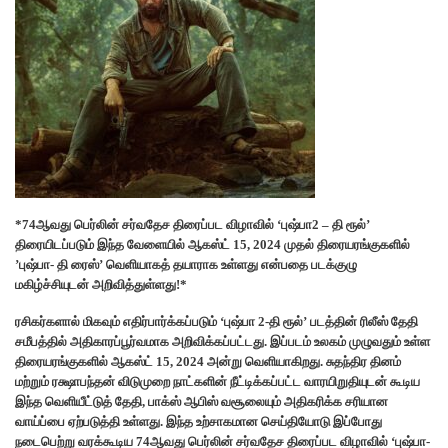
*74ஆவது பெர்லின் சர்வதேச திரைப்பட விழாவில் ‘புஷ்பா2 – தி ரூல்’
திரையிடப்படும் இந்த வேளையில் ஆகஸ்ட் 15, 2024 முதல் திரையரங்குகளில்
’புஷ்பா- தி ரைஸ்’ வெளியாகத் தயாராக உள்ளது என்பதை படக்குழு
மகிழ்ச்சியுடன் அறிவித்துள்ளது!*
ரசிகர்களால் மிகவும் எதிர்பார்க்கப்படும் ‘புஷ்பா 2-தி ரூல்’ படத்தின் ரிலீஸ் தேதி
சமீபத்தில் அதிகாரப்பூர்வமாக அறிவிக்கப்பட்டது. இப்படம் உலகம் முழுவதும் உள்ள
திரையரங்குகளில் ஆகஸ்ட் 15, 2024 அன்று வெளியாகிறது. சுதந்திர தினம்
மற்றும் ரக்ஷாபந்தன் விடுமுறை நாட்களின் நீட்டிக்கப்பட்ட வாரயிறுதியுடன் கூடிய
இந்த வெளியீட்டுத் தேதி, பாக்ஸ் ஆபிஸ் வசூலையும் அதிகரிக்க சரியான
வாய்ப்பை ஏற்படுத்தி உள்ளது. இந்த உற்சாகமான செய்தியோடு இப்போது
நடைபெற்று வரக்கூடிய 74ஆவது பெர்லின் சர்வதேச திரைப்பட விழாவில் ‘புஷ்பா-