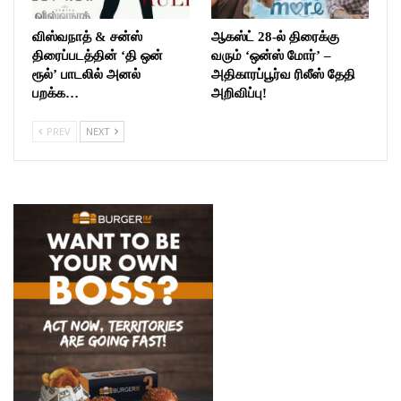
விஸ்வநாத் & சன்ஸ்
ஆகஸ்ட் 28-ல் திரைக்கு
திரைப்படத்தின் ‘தி ஒன்
வரும் ‘ஒன்ஸ் மோர்’ –
ரூல்’ பாடலில் அனல்
அதிகாரப்பூர்வ ரிலீஸ் தேதி
பறக்க…
அறிவிப்பு!
PREV
NEXT