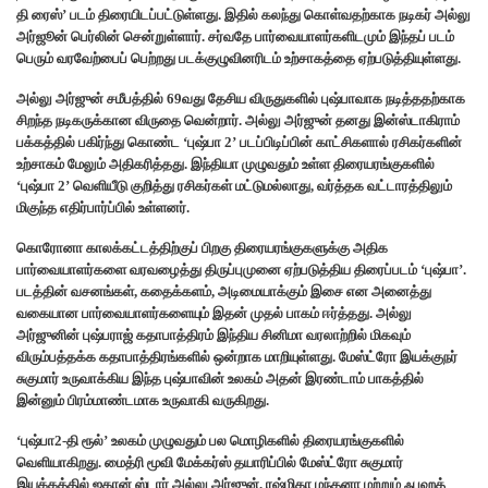
தி ரைஸ்’ படம் திரையிடப்பட்டுள்ளது. இதில் கலந்து கொள்வதற்காக நடிகர் அல்லு
அர்ஜூன் பெர்லின் சென்றுள்ளார். சர்வதே பார்வையாளர்களிடமும் இந்தப் படம்
பெரும் வரவேற்பைப் பெற்றது படக்குழுவினரிடம் உற்சாகத்தை ஏற்படுத்தியுள்ளது.
அல்லு அர்ஜுன் சமீபத்தில் 69வது தேசிய விருதுகளில் புஷ்பாவாக நடித்ததற்காக
சிறந்த நடிகருக்கான விருதை வென்றார். அல்லு அர்ஜுன் தனது இன்ஸ்டாகிராம்
பக்கத்தில் பகிர்ந்து கொண்ட ‘புஷ்பா 2’ படப்பிடிப்பின் காட்சிகளால் ரசிகர்களின்
உற்சாகம் மேலும் அதிகரித்தது. இந்தியா முழுவதும் உள்ள திரையரங்குகளில்
‘புஷ்பா 2’ வெளியீடு குறித்து ரசிகர்கள் மட்டுமல்லாது, வர்த்தக வட்டாரத்திலும்
மிகுந்த எதிர்பார்ப்பில் உள்ளனர்.
கொரோனா காலக்கட்டத்திற்குப் பிறகு திரையரங்குகளுக்கு அதிக
பார்வையாளர்களை வரவழைத்து திருப்புமுனை ஏற்படுத்திய திரைப்படம் ‘புஷ்பா’.
படத்தின் வசனங்கள், கதைக்களம், அடிமையாக்கும் இசை என அனைத்து
வகையான பார்வையாளர்களையும் இதன் முதல் பாகம் ஈர்த்தது. அல்லு
அர்ஜுனின் புஷ்பராஜ் கதாபாத்திரம் இந்திய சினிமா வரலாற்றில் மிகவும்
விரும்பத்தக்க கதாபாத்திரங்களில் ஒன்றாக மாறியுள்ளது. மேஸ்ட்ரோ இயக்குநர்
சுகுமார் உருவாக்கிய இந்த புஷ்பாவின் உலகம் அதன் இரண்டாம் பாகத்தில்
இன்னும் பிரம்மாண்டமாக உருவாகி வருகிறது.
‘புஷ்பா2-தி ரூல்’ உலகம் முழுவதும் பல மொழிகளில் திரையரங்குகளில்
வெளியாகிறது. மைத்ரி மூவி மேக்கர்ஸ் தயாரிப்பில் மேஸ்ட்ரோ சுகுமார்
இயக்கத்தில் ஐகான் ஸ்டார் அல்லு அர்ஜுன், ரஷ்மிகா மந்தனா மற்றும் ஃபஹத்