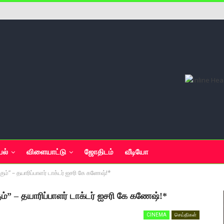
யல்
விளையாட்டு
ஜோதிடம்
வீடியோ
ும்” – தயாரிப்பாளர் டாக்டர் ஐசரி கே கணேஷ்!*
ம்” – தயாரிப்பாளர் டாக்டர் ஐசரி கே கணேஷ்!*
CINEMA
செய்திகள்