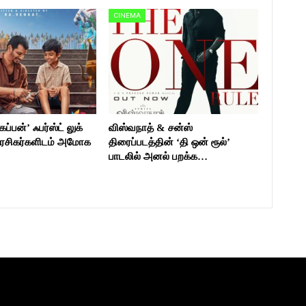
CINEMA
ப்பன்’ ஃபர்ஸ்ட் லுக்
விஸ்வநாத் & சன்ஸ்
ரசிகர்களிடம் அமோக
திரைப்படத்தின் ‘தி ஒன் ரூல்’
பாடலில் அனல் பறக்க…