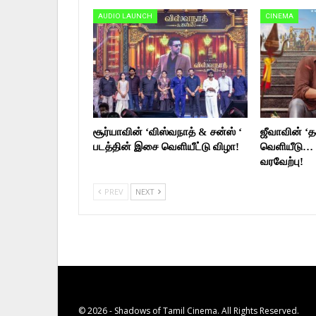
AUDIO LAUNCH
CINEMA
சூர்யாவின் ‘விஸ்வநாத் & சன்ஸ் ‘
ஜீவாவின் ‘தக
படத்தின் இசை வெளியீட்டு விழா!
வெளியீடு… 
வரவேற்பு!
PREV
NEXT
© 2026 - Shadows of Tamil Cinema. All Rights Reserved.