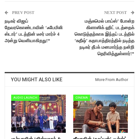
PREV POST
NEXT POST
நடிகர் விஜய்
மஞ்சுமெல் பாய்ஸ்’ போன்ற
தேவரகொண்டாவின் ‘ஃபேமிலி
கிளாஸிக் ஹிட் படத்தைக்
ஸ்டார்’ படத்தின் டீசர் மார்ச் 4
கொடுத்தற்காக இந்தப் படத்தில்
அன்று வெளியாகிறது!*
‘சுதீஷ்’ கதாபாத்திரத்தில் நடித்த
நடிகர் தீபக் மனமார்ந்த நன்றி
தெரிவித்துள்ளார்!*
YOU MIGHT ALSO LIKE
More From Author
AUDIO LAUNCH
CINEMA