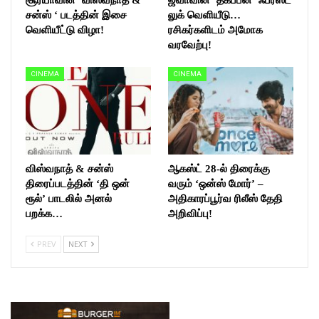
சூர்யாவின் ‘விஸ்வநாத் &
ஜீவாவின் ‘தகப்பன்’ ஃபர்ஸ்ட்
சன்ஸ் ‘ படத்தின் இசை
லுக் வெளியீடு…
வெளியீட்டு விழா!
ரசிகர்களிடம் அமோக
வரவேற்பு!
CINEMA
CINEMA
விஸ்வநாத் & சன்ஸ்
ஆகஸ்ட் 28-ல் திரைக்கு
திரைப்படத்தின் ‘தி ஒன்
வரும் ‘ஒன்ஸ் மோர்’ –
ரூல்’ பாடலில் அனல்
அதிகாரப்பூர்வ ரிலீஸ் தேதி
பறக்க…
அறிவிப்பு!
PREV
NEXT