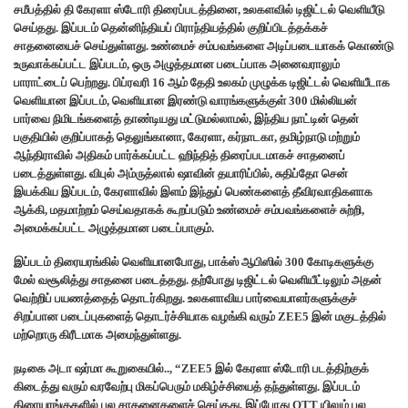
சமீபத்தில் தி கேரளா ஸ்டோரி திரைப்படத்தினை, உலகளவில் டிஜிட்டல் வெளியீடு
செய்தது. இப்படம் தென்னிந்தியப் பிராந்தியத்தில் குறிப்பிடத்தக்கச்
சாதனையைச் செய்துள்ளது. உண்மைச் சம்பவங்களை அடிப்படையாகக் கொண்டு
உருவாக்கப்பட்ட இப்படம், ஒரு அழுத்தமான படைப்பாக அனைவராலும்
பாராட்டைப் பெற்றது. பிப்ரவரி 16 ஆம் தேதி உலகம் முழுக்க டிஜிட்டல் வெளியீடாக
வெளியான இப்படம், வெளியான இரண்டு வாரங்களுக்குள் 300 மில்லியன்
பார்வை நிமிடங்களைத் தாண்டியது மட்டுமல்லாமல், இந்திய நாட்டின் தென்
பகுதியில் குறிப்பாகத் தெலுங்கானா, கேரளா, கர்நாடகா, தமிழ்நாடு மற்றும்
ஆந்திராவில் அதிகம் பார்க்கப்பட்ட ஹிந்தித் திரைப்படமாகச் சாதனைப்
படைத்துள்ளது. விபுல் அம்ருத்லால் ஷாவின் தயாரிப்பில், சுதிப்தோ சென்
இயக்கிய இப்படம், கேரளாவில் இளம் இந்துப் பெண்களைத் தீவிரவாதிகளாக
ஆக்கி, மதமாற்றம் செய்வதாகக் கூறப்படும் உண்மைச் சம்பவங்களைச் சுற்றி,
அமைக்கப்பட்ட அழுத்தமான படைப்பாகும்.
இப்படம் திரையரங்கில் வெளியானபோது, ​​பாக்ஸ் ஆபிஸில் 300 கோடிகளுக்கு
மேல் வசூலித்து சாதனை படைத்தது. தற்போது டிஜிட்டல் வெளியீட்டிலும் அதன்
வெற்றிப் பயணத்தைத் தொடர்கிறது. உலகளாவிய பார்வையாளர்களுக்குச்
சிறப்பான படைப்புகளைத் தொடர்ச்சியாக வழங்கி வரும் ZEE5 இன் மகுடத்தில்
மற்றொரு கிரீடமாக அமைந்துள்ளது.
நடிகை அடா ஷர்மா கூறுகையில்.., “ZEE5 இல் கேரளா ஸ்டோரி படத்திற்குக்
கிடைத்து வரும் வரவேற்பு மிகப்பெரும் மகிழ்ச்சியைத் தந்துள்ளது. இப்படம்
திரையரங்குகளில் பல சாதனைகளைச் செய்தது, இப்போது OTT யிலும் பல