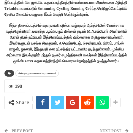
இப்படத்தின் மிக முக்கிய கதாப்பாத்திரத்தில் உண்மையான வீராங்கனை ஆர்த்தி
Triathlon எனப்படும் Swimming Cycling Running சேர்ந்த நெடுமுப்போட்டியில்
தேசிய அளவில் பலமுறை இவர் வெற்றி பெற்றிருக்கிறார்.
இந்த திரைப்படத்தில் கதாநாயகி ஷில்பா மஞ்சுநாத் ஆர்த்தியின் கோச்சராக
நடித்திருக்கிறார். மறைந்த பழம்பெரும் வில்லன் நடிகர் M.N.நம்பியார் அவர்களின்
பேரன் தீபக் நம்பியார் இத்திரைப்படத்தில் வில்லனாக அறிமுகமாகியுள்ளார்.
இவர்களுடன் பசங்க சிவகுமார், A.வெங்கடேஷ், சென்ராயன், பிரேம், பாய்ஸ்
ராஜன், ஜானகி, இந்துமதி என நட்சத்திர பட்டாளமே நடித்துள்ளனர். முக்கிய
அம்சமாக இயக்குநர்ர் மற்றும் நடிகர் சமுத்திரகனி அவர்கள் இத்திரைப்படத்தில்
முக்கியமான கதாபாத்திரத்தில் கௌரவ தோற்றத்தில் நடித்துள்ளார்.a
#singappennemoviepressmeet
198
Share
PREV POST
NEXT POST