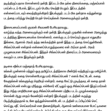
நடித்திருப்பதாக சொன்னார் நன்றி. இப்படம் மிக நல்ல திரைக்கதை, மஞ்சும்மாள்
பாய்ஸ் படம் போல், இப்படமும் பெரிய வெற்றி பெறும். இப்படத்தில்
என்னைப்பாடவும் வைத்திருக்கிறார் இயக்குநர். படம் மிக நன்றாக வந்துள்ளது
படத்தை பார்த்து வெற்றி பெறச் செய்யுங்கள் அனைவருக்கும் நன்றி.
இசையமைப்பாளர் குமரன் சிவமணி பேசியதாவது..
வாழ்த்த வந்த அனைவருக்கும் என் நன்றி. இயக்குநர் முதலில் என்னை அழைத்து
படத்திற்கு இசையமைக்க சொன்னார். எனக்கு படம் செய்யும் ஐடியா எதுவுமே
இல்லை, ஆனால் அவர் தந்த ஊக்கத்தில் தான் இந்த படத்தை செய்துள்ளேன்.
சிங்கப்பெண் என்றால் என்னைப்பொறுத்தவரை என் அம்மா தான். அவர்
முழுமையான சிங்கப்பெண். இந்தச் சிங்கப்பெண் திரைப்படம் அனைவரையும்
கவரும் படமாக இருக்கும் நன்றி.
நடிகை ஷில்பா மஞ்சுநாத் பேசியதாவது..
உங்கள் முன்னால் மற்றும் ஒரு தமிழ்ப்படத்திற்காக மீண்டும் வந்திருப்பது மகிழ்ச்சி.
இயக்குநர் கதை சொன்னபோது யார் சிங்கப்பெண் ? எனக் கேட்டேன். கதை
கேளுங்கள் உங்களுக்கு தெரியும் என்றார். கதை கேட்டு முடித்தவுடன் கதை தான்
சிங்கப்பெண் என்பது புரிந்தது. எல்லோர் வீட்டிலும் ஒரு சிங்கப்பெண் இருப்பார்கள்
இது அந்த மாதிரியான ஒரு சிங்கப்பெண்ணை பற்றிய படம். முழுக்கதையும்
சொல்லி ஆறு மாதம் வேண்டும் என்றார் இயக்குநர். படத்தின் கருத்து
பிடித்திருந்ததால் உடனே ஒத்துக்கொண்டேன். படத்தின் படப்பிடிப்பில் செட்
செய்து, ஷீட் செய்வார்கள் என நினைத்தேன், ஆனால் உண்மையான போட்டிகளை
நடத்தி அப்படியே எடுத்தார்கள். ஆர்த்தி எந்த ஒரு சிறு ஓய்வும் இல்லாமல், மிக