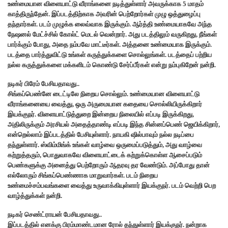
உண்மையான விளையாட்டு வீராங்கனை நடித்துள்ளார் அவருக்காக 5 மாதம்
காத்திருந்தேன். இப்படத்திற்காக அவரின் பெற்றோர்கள் முழு ஒத்துழைப்பு
தந்தார்கள். படம் முழுக்க லைவ்வாக இருக்கும். ஆர்த்தி உண்மையாகவே அந்த
நேஷனல் மேட்ச்சில் கோல்ட் மெடல் வென்றார். அது படத்திலும் வருகிறது, நீங்கள்
பார்க்கும் போது, அதை நம்பவே மாட்டீர்கள். அத்தனை உண்மையாக இருக்கும்.
படத்தை பார்த்துவிட்டு உங்கள் கருத்துக்களை சொல்லுங்கள். படத்தைப் பற்றிய
நல்ல கருத்துக்களை மக்களிடம் கொண்டு சேர்ப்பீர்கள் என்று நம்புகிறேன் நன்றி.
நடிகர் பிரேம் பேசியதாவது..
சிங்கப்பெண்னே டைட்டிலே நிறைய சொல்லும். உண்மையான விளையாட்டு
வீராங்கனையை வைத்து, ஒரு அருமையான கதையை சொல்லியிருக்கிறார்
இயக்குநர். விளையாட்டுத்துறை இன்றைய நிலையில் எப்படி இருக்கிறது,
அதிலிருக்கும் அரசியல் அதைத்தாண்டி எப்படி இந்த சின்னப்பெண் ஜெயிக்கிறார்,
என்றெல்லாம் இப்படத்தில் பேசியுள்ளார். நாயகி ஷில்பாவும் நல்ல நடிப்பை
தந்துள்ளார். ஸ்விம்மிங்க் உங்கள் வாழ்வை ஒருமைப்படுத்தும், அது வாழ்வை
கற்றுத்தரும், பொதுவாகவே விளையாட்டைக் கற்றுக்கொள்ள ஆசைப்படும்
பெண்களுக்கு அனைத்து பெற்றோரும் ஆதரவு தர வேண்டும். அப்போது தான்
எல்லோரும் சிங்கப்பெண்ணாக மாறுவார்கள். படம் நிறைய
உண்மைச்சம்பவங்களை வைத்து உருவாக்கியுள்ளார் இயக்குநர். படம் வெற்றி பெற
வாழ்த்துக்கள் நன்றி.
நடிகர் செண்ட்ராயன் பேசியதாவது..
இப்படத்தில் எனக்கு பிரம்மாண்டமான ரோல் தந்துள்ளார் இயக்குநர். நன்றாக