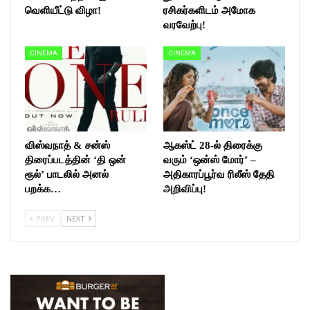
வெளியீட்டு விழா!
ரசிகர்களிடம் அமோக
வரவேற்பு!
CINEMA
CINEMA
விஸ்வநாத் & சன்ஸ்
ஆகஸ்ட் 28-ல் திரைக்கு
திரைப்படத்தின் ‘தி ஒன்
வரும் ‘ஒன்ஸ் மோர்’ –
ரூல்’ பாடலில் அனல்
அதிகாரப்பூர்வ ரிலீஸ் தேதி
பறக்க…
அறிவிப்பு!
PREV
NEXT