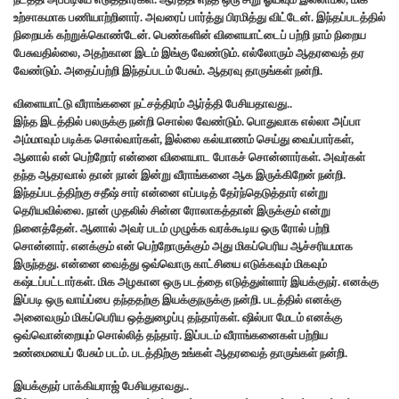
உற்சாகமாக பணியாற்றினார். அவரைப் பார்த்து பிரமித்து விட்டேன். இந்தப்படத்தில்
நிறையக் கற்றுக்கொண்டேன். பெண்களின் விளையாட்டைப் பற்றி நாம் நிறைய
பேசுவதில்லை, அதற்கான இடம் இங்கு வேண்டும். எல்லோரும் ஆதரவைத் தர
வேண்டும். அதைப்பற்றி இந்தப்படம் பேசும். ஆதரவு தாருங்கள் நன்றி.
விளையாட்டு வீராங்கனை நட்சத்திரம் ஆர்த்தி பேசியதாவது..
இந்த இடத்தில் பலருக்கு நன்றி சொல்ல வேண்டும். பொதுவாக எல்லா அப்பா
அம்மாவும் படிக்க சொல்வார்கள், இல்லை கல்யாணம் செய்து வைப்பார்கள்,
ஆனால் என் பெற்றோர் என்னை விளையாட போகச் சொன்னார்கள். அவர்கள்
தந்த ஆதரவால் தான் நான் இன்று வீராங்கனை ஆக இருக்கிறேன் நன்றி.
இந்தப்படத்திற்கு சதீஷ் சார் என்னை எப்படித் தேர்ந்தெடுத்தார் என்று
தெரியவில்லை. நான் முதலில் சின்ன ரோலாகத்தான் இருக்கும் என்று
நினைத்தேன். ஆனால் அவர் படம் முழுக்க வரக்கூடிய ஒரு ரோல் பற்றி
சொன்னார். எனக்கும் என் பெற்றோருக்கும் அது மிகப்பெரிய ஆச்சரியமாக
இருந்தது. என்னை வைத்து ஒவ்வொரு காட்சியை எடுக்கவும் மிகவும்
கஷ்டப்பட்டார்கள். மிக அழகான ஒரு படத்தை எடுத்துள்ளார் இயக்குநர். எனக்கு
இப்படி ஒரு வாய்ப்பை தந்ததற்கு இயக்குநருக்கு நன்றி. படத்தில் எனக்கு
அனைவரும் மிகப்பெரிய ஒத்துழைப்பு தந்தார்கள். ஷில்பா மேடம் எனக்கு
ஒவ்வொன்றையும் சொல்லித் தந்தார். இப்படம் வீராங்கனைகள் பற்றிய
உண்மையைப் பேசும் படம். படத்திற்கு உங்கள் ஆதரவைத் தாருங்கள் நன்றி.
இயக்குநர் பாக்கியராஜ் பேசியதாவது..