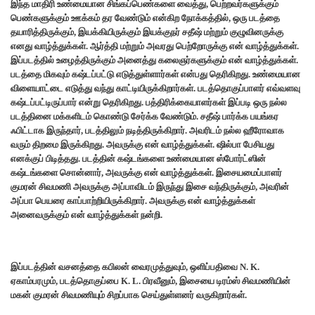
இந்த மாதிரி உண்மையான சிங்கப்பெண்களை வைத்து, பெற்றவர்களுக்கும்
பெண்களுக்கும் ஊக்கம் தர வேண்டும் என்கிற நோக்கத்தில், ஒரு படத்தை
தயாரித்திருக்கும், இயக்கியிருக்கும் இயக்குநர் சதீஷ் மற்றும் குழுவினருக்கு
எனது வாழ்த்துக்கள். ஆர்த்தி மற்றும் அவரது பெற்றோருக்கு என் வாழ்த்துக்கள்.
இப்படத்தில் உழைத்திருக்கும் அனைத்து கலைஞர்களுக்கும் என் வாழ்த்துக்கள்.
படத்தை மிகவும் கஷ்டப்பட்டு எடுத்துள்ளார்கள் என்பது தெரிகிறது. உண்மையான
விளையாட்டை எடுத்து வந்து காட்டியிருக்கிறார்கள். படத்தொகுப்பாளர் எவ்வளவு
கஷ்டப்பட்டிருப்பார் என்று தெரிகிறது. பத்திரிக்கையாளர்கள் இப்படி ஒரு நல்ல
படத்தினை மக்களிடம் கொண்டு சேர்க்க வேண்டும். சதீஷ் பார்க்க பயங்கர
ஃபிட்டாக இருந்தார், படத்திலும் நடித்திருக்கிறார். அவரிடம் நல்ல ஹீரோவாக
வரும் திறமை இருக்கிறது. அவருக்கு என் வாழ்த்துக்கள். ஷில்பா பேசியது
எனக்குப் பிடித்தது. படத்தின் கஷ்டங்களை உண்மையான ஸ்போர்ட்ஸின்
கஷ்டங்களை சொன்னார், அவருக்கு என் வாழ்த்துக்கள். இசையமைப்பாளர்
குமரன் சிவமணி அவருக்கு அப்பாவிடம் இருந்து இசை வந்திருக்கும், அவரின்
அப்பா பெயரை காப்பாற்றியிருக்கிறார். அவருக்கு என் வாழ்த்துக்கள்
அனைவருக்கும் என் வாழ்த்துக்கள் நன்றி.
இப்படத்தின் வசனத்தை கபிலன் வைரமுத்துவும், ஒளிப்பதிவை N. K.
ஏகாம்பரமும், படத்தொகுப்பை K. L. பிரவீனும், இசையை டிரம்ஸ் சிவமணியின்
மகன் குமரன் சிவமணியும் சிறப்பாக செய்துள்ளனர் வருகிறார்கள்.