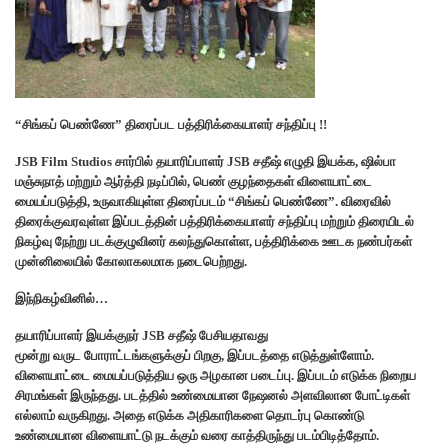
“சிங்கப் பெண்ணே” திரைப்பட பத்திரிக்கையாளர் சந்திப்பு !!
JSB Film Studios சார்பில் தயாரிப்பாளர் JSB சதீஷ் எழுதி இயக்க, ஷில்பா
மஞ்சுநாத் மற்றும் ஆர்த்தி நடிப்பில், பெண் குழந்தைகள் விளையாட்டை
மையப்படுத்தி, உருவாகியுள்ள திரைப்படம் “சிங்கப் பெண்ணே”. விரைவில்
திரைக்குவரவுள்ள இப்படத்தின் பத்திரிக்கையாளர் சந்திப்பு மற்றும் திரையிடல்
நிகழ்வு நேற்று படக்குழுவினர் கலந்துகொள்ள, பத்திரிக்கை ஊடக நண்பர்கள்
முன்னிலையில் கோலாகலமாக நடைபெற்றது.
இந்நிகழ்வினில்…
தயாரிப்பாளர் இயக்குநர் JSB சதீஷ் பேசியதாவது
மூன்று வருட போராட்டங்களுக்குப் பிறகு, இப்படத்தை எடுத்துள்ளோம்.
விளையாட்டை மையப்படுத்திய ஒரு அழகான படைப்பு. இப்படம் எடுக்க நிறைய
சிரமங்கள் இருந்தது. படத்தில் உண்மையான நேஷனல் அளவிலான போட்டிகள்
எல்லாம் வருகிறது. அதை எடுக்க அதிகாரிகளை தொடர்பு கொண்டு
உண்மையான விளையாட்டு நடக்கும் வரை காத்திருந்து படம்பிடித்தோம்.