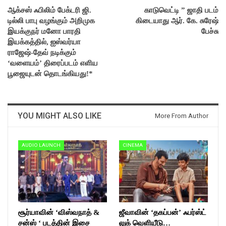
ஆக்சஸ் ஃபிலிம் பேக்டரி ஜி.
காடுவெட்டி ” ஜாதி படம்
டில்லி பாபு வழங்கும் அறிமுக
கிடையாது ஆர். கே. சுரேஷ்
இயக்குநர் மனோ பாரதி
பேச்சு
இயக்கத்தில், ஐஸ்வர்யா
ராஜேஷ்-தேவ் நடிக்கும்
‘வளையம்’ திரைப்படம் எளிய
பூஜையுடன் தொடங்கியது!*
YOU MIGHT ALSO LIKE
More From Author
AUDIO LAUNCH
CINEMA
சூர்யாவின் ‘விஸ்வநாத் &
ஜீவாவின் ‘தகப்பன்’ ஃபர்ஸ்ட்
சன்ஸ் ‘ படத்தின் இசை
லுக் வெளியீடு…