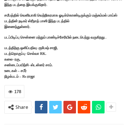
இந்த படத்தை இயக்குகிறார்.
சமீபத்தில் வெளியாகி வெற்றிகரமாக ஓடிக்கொண்டிருக்கும் மஞ்சும்மல் பாய்ஸ்
படத்தின் நடிகர் ஸ்ரீநாத் பாஸி இந்த படத்தில்
இணைந்துள்ளார்.
படப்பிடிப்பு சென்னை மற்றும் பாண்டிச்சேரியில் நடைபெற்று வருகிறது .
படத்திற்கு ஒளிப்பதிவு- ரூபேஷ் சாஜி,
படத்தொகுப்பு- செல்வா RK.
கலை- ரகு,
சண்டைப்பயிற்சி- ஸ்டன்னர் சாம்.
உடைகள் – சபீர்
நிழல்படம் – Rs ராஜா
178
Share