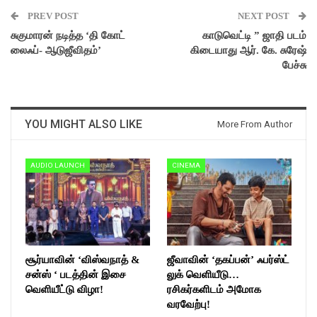
PREV POST
NEXT POST
சுகுமாரன் நடித்த ‘தி கோட்
காடுவெட்டி ” ஜாதி படம்
லைஃப்- ஆடுஜீவிதம்’
கிடையாது ஆர். கே. சுரேஷ்
பேச்சு
YOU MIGHT ALSO LIKE
More From Author
AUDIO LAUNCH
CINEMA
சூர்யாவின் ‘விஸ்வநாத் &
ஜீவாவின் ‘தகப்பன்’ ஃபர்ஸ்ட்
சன்ஸ் ‘ படத்தின் இசை
லுக் வெளியீடு…
வெளியீட்டு விழா!
ரசிகர்களிடம் அமோக
வரவேற்பு!