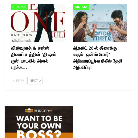
CINEMA
CINEMA
விஸ்வநாத் & சன்ஸ்
ஆகஸ்ட் 28-ல் திரைக்கு
திரைப்படத்தின் ‘தி ஒன்
வரும் ‘ஒன்ஸ் மோர்’ –
ரூல்’ பாடலில் அனல்
அதிகாரப்பூர்வ ரிலீஸ் தேதி
பறக்க…
அறிவிப்பு!
PREV
NEXT