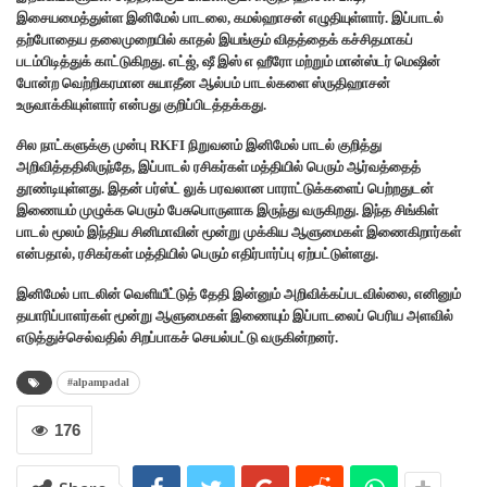
இசையமைத்துள்ள இனிமேல் பாடலை, கமல்ஹாசன் எழுதியுள்ளார். இப்பாடல்
தற்போதைய தலைமுறையில் காதல் இயங்கும் விதத்தைக் கச்சிதமாகப்
படம்பிடித்துக் காட்டுகிறது. எட்ஜ், ஷீ இஸ் எ ஹீரோ மற்றும் மான்ஸ்டர் மெஷின்
போன்ற வெற்றிகரமான சுயாதீன ஆல்பம் பாடல்களை ஸ்ருதிஹாசன்
உருவாக்கியுள்ளார் என்பது குறிப்பிடத்தக்கது.
சில நாட்களுக்கு முன்பு RKFI நிறுவனம் இனிமேல் பாடல் குறித்து
அறிவித்ததிலிருந்தே, இப்பாடல் ரசிகர்கள் மத்தியில் பெரும் ஆர்வத்தைத்
தூண்டியுள்ளது. இதன் பர்ஸ்ட் லுக் பரவலான பாராட்டுக்களைப் பெற்றதுடன்
இணையம் முழுக்க பெரும் பேசுபொருளாக இருந்து வருகிறது. இந்த சிங்கிள்
பாடல் மூலம் இந்திய சினிமாவின் மூன்று முக்கிய ஆளுமைகள் இணைகிறார்கள்
என்பதால், ரசிகர்கள் மத்தியில் பெரும் எதிர்பார்ப்பு ஏற்பட்டுள்ளது.
இனிமேல் பாடலின் வெளியீட்டுத் தேதி இன்னும் அறிவிக்கப்படவில்லை, எனினும்
தயாரிப்பாளர்கள் மூன்று ஆளுமைகள் இணையும் இப்பாடலைப் பெரிய அளவில்
எடுத்துச்செல்வதில் சிறப்பாகச் செயல்பட்டு வருகின்றனர்.
#alpampadal
176