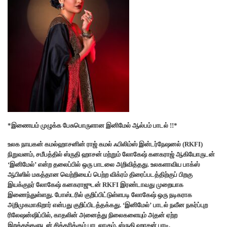
*இணையம் முழுக்க பேசுபொருளான இனிமேல் ஆல்பம் பாடல் !!*
உலக நாயகன் கமல்ஹாசனின் ராஜ் கமல் ஃபிலிம்ஸ் இன்டர்நேஷனல் (RKFI)
நிறுவனம், சமீபத்தில் ஸ்ருதி ஹாசன் மற்றும் லோகேஷ் கனகராஜ் ஆகியோருடன்
‘இனிமேல்’ என்ற தலைப்பில் ஒரு பாடலை அறிவித்தது. உலகளாவிய பாக்ஸ்
ஆபிஸில் மகத்தான வெற்றியைப் பெற்ற விக்ரம் திரைப்படத்திற்குப் பிறகு
இயக்குநர் லோகேஷ் கனகராஜுடன் RKFI இரண்டாவது முறையாக
இணைந்துள்ளது. போஸ்டரில் குறிப்பிட்டுள்ளபடி லோகேஷ் ஒரு நடிகராக
அறிமுகமாகிறார் என்பது குறிப்பிடத்தக்கது. ‘இனிமேல்’ பாடல் நவீன நகர்ப்புற
ரிலேஷன்ஷிப்பில், காதலின் அனைத்து நிலைகளையும் அதன் ஏற்ற
இறக்கங்களுடன் சித்தரிக்கும் பாடலாகும். ஸ்ருதி ஹாசன் பாடி,