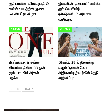
சூர்யாவின் ‘விஸ்வநாத் &
ஜீவாவின் ‘தகப்பன்’ ஃபர்ஸ்ட்
சன்ஸ் ‘ படத்தின் இசை
லுக் வெளியீடு…
வெளியீட்டு விழா!
ரசிகர்களிடம் அமோக
வரவேற்பு!
CINEMA
CINEMA
விஸ்வநாத் & சன்ஸ்
ஆகஸ்ட் 28-ல் திரைக்கு
திரைப்படத்தின் ‘தி ஒன்
வரும் ‘ஒன்ஸ் மோர்’ –
ரூல்’ பாடலில் அனல்
அதிகாரப்பூர்வ ரிலீஸ் தேதி
பறக்க…
அறிவிப்பு!
PREV
NEXT