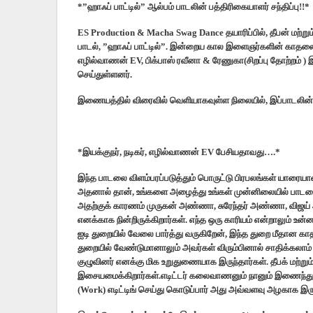
*”ஹாஃப் பாட்டில்” ஆல்பம் பாடலின் பத்திரிகையாளர் சந்திப்பு!!*
ES Production & Macha Swag Dance தயாரிப்பில், தீபன் மற்று
பாடல், ”ஹாஃப் பாட்டில்”. இன்றைய கால இளைஞர்களின் காதலை
எழில்வாணன் EV, பிக்பாஸ் ரவீனா & ரேணுகா(சிறப்பு தோற்றம்
செய்துள்ளனர்.
இணையத்தில் விரைவில் வெளியாகவுள்ள நிலையில், இப்பாடலின்
*இயக்குநர், நடிகர், எழில்வாணன் EV பேசியதாவது….*
இந்த பாடலை விளம்பரப்படுத்தும் பொருட்டு பிரபலங்கள் யாரையா
அதனால் தான், உங்களை அழைத்து உங்கள் முன்னிலையில் பாடலை வ
அதற்குக் காரணம் முருகன் அண்ணா, சுரேந்தர் அண்ணா, விஜய் 
எனக்காக நின்றிருக்கிறார்கள். எந்த ஒரு காரியம் என்றாலும் உன்ன
ஐடி துறையில் வேலை பார்த்து வருகிறேன், இந்த துறை மீதான கா
துறையில் வேண்டுமானாலும் அவர்கள் விரும்பினால் சாதிக்கலாம்
குழுவினர் எனக்கு மிக உறுதுணையாக இருந்தார்கள். தீபக் மற்
இசையமைக்கிறார்கள்.எடிட்டர் கலைவாணனும் நானும் இணைந்த
(Work) எடிட்டிங் செய்து கொடுப்பார் அது அவ்வளவு அழகாக இரு