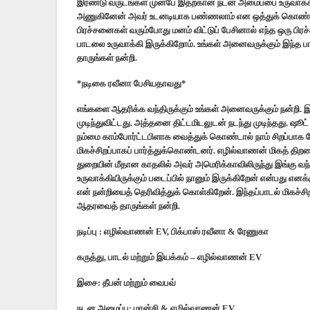
இரண்டு வருடங்கள் முன்பே இதற்கான நடன அமைப்பை உருவாக்கி 
அணுகினேன் அவர் உடனடியாக பண்ணலாம் என ஒத்துக் கொண்டு செ
பிரச்சனைகள் வரும்போது மனம் விட்டுப் பேசினால் எந்த ஒரு பி
பாடலை உருவாக்கி இருக்கிறோம். உங்கள் அனைவருக்கும் இந்த பாடல
தாருங்கள் நன்றி.
*நடிகை ரவீனா பேசியதாவது*
எங்களை ஆதரிக்க வந்திருக்கும் உங்கள் அனைவருக்கும் நன்றி. 
முடிந்துவிட்டது. அத்தனை திட்டமிடலுடன் நடந்து முடிந்தது. ஷூட
நம்மை காம்போர்ட்டபிளாக வைத்துக் கொண்டால் நாம் சிறப்பா
மிகச்சிறப்பாகப் பார்த்துக்கொண்டனர். எழில்வாணன் மிகத் தி
துறையின் மீதான காதலில் அவர் அமெரிக்காவிலிருந்து இங்கு வந்
உருவாக்கியிருக்கும் படைப்பில் நானும் இருக்கிறேன் என்பது என
என் நன்றியைத் தெரிவித்துக் கொள்கிறேன். இந்தப்பாடல் மிகச்ச
ஆதரவைத் தாருங்கள் நன்றி.
நடிப்பு : எழில்வாணன் EV, பிக்பாஸ் ரவீனா & ரேணுகா
கருத்து, பாடல் மற்றும் இயக்கம் – எழில்வாணன் EV
இசை: தீபன் மற்றும் வைபவ்
நடன அமைப்பு: மான்சி & எழில்வாணன் EV