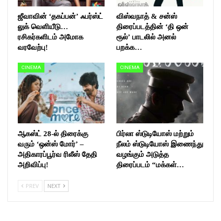
ஜீவாவின் ‘தகப்பன்’ ஃபர்ஸ்ட்
விஸ்வநாத் & சன்ஸ்
லுக் வெளியீடு…
திரைப்படத்தின் ‘தி ஒன்
ரசிகர்களிடம் அமோக
ரூல்’ பாடலில் அனல்
வரவேற்பு!
பறக்க…
CINEMA
CINEMA
ஆகஸ்ட் 28-ல் திரைக்கு
பிர்லா ஸ்டுடியோஸ் மற்றும்
வரும் ‘ஒன்ஸ் மோர்’ –
நீலம் ஸ்டுடியோஸ் இணைந்து
அதிகாரப்பூர்வ ரிலீஸ் தேதி
வழங்கும் அடுத்த
அறிவிப்பு!
திரைப்படம் “மக்கள்…
PREV
NEXT