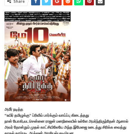
Share
அமீர் நடித்த
“உயிர் தமிழுக்கு“ ப்ரிவீவ் பார்க்கும் வாய்ப்பு கிடைத்தது
நான் யோகி,வடசென்னை ராஜன் மனநிலையில் உள்ளே அமர்ந்திருந்தேன் ஆனால்
அவர் தோன்றும் முதல் காட்சியிலேயே அந்த இமேஜை உடைத்து சிரிக்க வைத்து
காதல்,காமெடி, ஆக்‌ஷன்,அரசியல்பகடியென