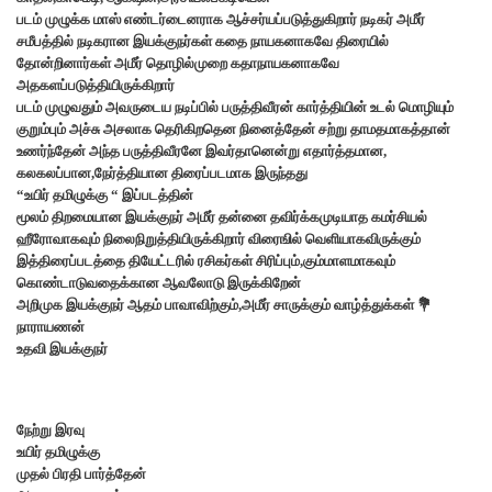
படம் முழுக்க மாஸ் எண்டர்டைனராக ஆச்சர்யப்படுத்துகிறார் நடிகர் அமீர்
சமீபத்தில் நடிகரான இயக்குநர்கள் கதை நாயகனாகவே திரையில்
தோன்றினார்கள் அமீர் தொழில்முறை கதாநாயகனாகவே
அதகளப்படுத்தியிருக்கிறார்
படம் முழுவதும் அவருடைய நடிப்பில் பருத்திவீரன் கார்த்தியின் உடல் மொழியும்
குறும்பும் அச்சு அசலாக தெரிகிறதென நினைத்தேன் சற்று தாமதமாகத்தான்
உணர்ந்தேன் அந்த பருத்திவீரனே இவர்தானென்று எதார்த்தமான,
கலகலப்பான,நேர்த்தியான திரைப்படமாக இருந்தது
“உயிர் தமிழுக்கு “ இப்படத்தின்
மூலம் திறமையான இயக்குநர் அமீர் தன்னை தவிர்க்கமுடியாத கமர்சியல்
ஹீரோவாகவும் நிலைநிறுத்தியிருக்கிறார் விரைஙில் வெளியாகவிருக்கும்
இத்திரைப்படத்தை தியேட்டரில் ரசிகர்கள் சிரிப்பும்,கும்மாளமாகவும்
கொண்டாடுவதைக்கான ஆவலோடு இருக்கிறேன்
அறிமுக இயக்குநர் ஆதம் பாவாவிற்கும்,அமீர் சாருக்கும் வாழ்த்துக்கள் 💐
நாராயணன்
உதவி இயக்குநர்
நேற்று இரவு
உயிர் தமிழுக்கு
முதல் பிரதி பார்த்தேன்