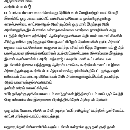
அருமையான மாஸ்
கமர்சியல் படம் 👌
படம் பக்கா theatre mood ல்உள்ளது அமீரின் உடல் மொழி மற்றும் வாய் மொழி
இரண்டும் ஒரு பக்கா கம்ப்ளீட் கமர்சியல் ஹீரோவாக முன்னிருத்துகிறது
காதல்,சண்டை காட்சிகளிலும் அவர் நடிப்பில் ஒரு மாஸ் இருந்தது அமீர்
அண்னனுக்கு இயல்பாகவே உள்ள நகைச்சுவை உணர்வை நானறிவேன் அது
படத்தில் சிறப்பாக ஒர்க்அவுட் ஆகியுள்ளது என்னை அறியாமல் பல காட்சிகளில்
சிரித்து ரசிக்க முடிந்தது ஒவ்வொரு காட்சியிலும் அண்ணனின் நடிப்பு அசால்ட்
மதுரை ரகம் வடசென்னை ராஜனை பார்த்த ரசிகர்கள் இந்த அழகான எம் ஜி ஆர்
பாண்டியனை நிச்சயம் ரசிப்பார்கள் படம் பிரம்மாண்டமாக ரிச்னஸ்ஸாக இருந்தது
இமான் அண்ணாச்சி + அமீர் . சத்யராஜ்+ கவுண்டமணி கூட்டனியை பல
இடங்களில் நினைவுபடுத்துவது ஆரோக்ய காமெடி கமர்ஷியல் கலாட்டா இவை
அனைத்தும் ஒரு கமர்சியல் படஆடியன்ஸுக்கு புல் மீல்ஸ் தியேட்டருக்கு வரும்
ரசிகர்கள் கொண்டாடி விடுவார்கள் அமீர் அண்ணனுக்கும்,இயக்கி தயாரித்த
ஆதம் பாவாவுக்கும்,வெளியிடும்
நண்பர் சுரேஷ் காமாட்சிக்கும்
உயிர் தமிழுக்கு முக்கியமான படம் வாழ்துக்கள் இத்திரைப்படம் மாபெரும் வெற்றி
பெற எல்லாம் வல்ல இறைவனை பிரார்த்திக்கிறேன் அன்புடன் அஸ்லம்
ஒரு மதிய வேளை, திடீரென அமீர் நடித்த ‘உயிர் தமிழுக்கு’ படத்தின் முன்னோட்ட
காட்சி பார்க்கும் வாய்ப்பு கிடைத்தது.
மதுரை, தேனி பின்னணியில் வரும் படங்கள் என்றாலே ஒரு தனி குஷி தான்.