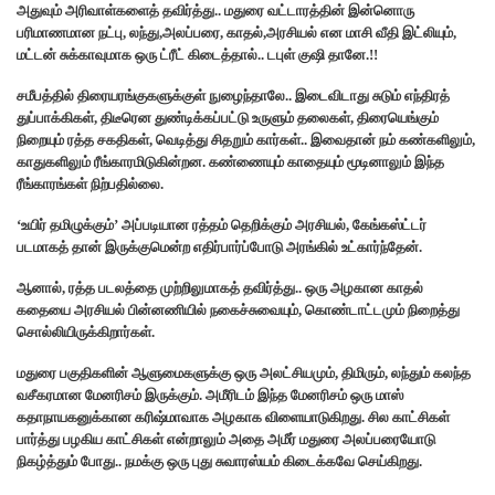
அதுவும் அரிவாள்களைத் தவிர்த்து.. மதுரை வட்டாரத்தின் இன்னொரு
பரிமாணமான நட்பு, லந்து,அலப்பரை, காதல்,அரசியல் என மாசி வீதி இட்லியும்,
மட்டன் சுக்காவுமாக ஒரு ட்ரீட் கிடைத்தால்.. டபுள் குஷி தானே.!!
சமீபத்தில் திரையரங்குகளுக்குள் நுழைந்தாலே.. இடைவிடாது சுடும் எந்திரத்
துப்பாக்கிகள், திடீரென துண்டிக்கப்பட்டு உருளும் தலைகள், திரையெங்கும்
நிறையும் ரத்த சகதிகள், வெடித்து சிதறும் கார்கள்.. இவைதான் நம் கண்களிலும்,
காதுகளிலும் ரீங்காரமிடுகின்றன. கண்ணையும் காதையும் மூடினாலும் இந்த
ரீங்காரங்கள் நிற்பதில்லை.
‘உயிர் தமிழுக்கும்’ அப்படியான ரத்தம் தெறிக்கும் அரசியல், கேங்கஸ்ட்டர்
படமாகத் தான் இருக்குமென்ற எதிர்பார்ப்போடு அரங்கில் உட்கார்ந்தேன்.
ஆனால், ரத்த படலத்தை முற்றிலுமாகத் தவிர்த்து.. ஒரு அழகான காதல்
கதையை அரசியல் பின்னணியில் நகைச்சுவையும், கொண்டாட்டமும் நிறைத்து
சொல்லியிருக்கிறார்கள்.
மதுரை பகுதிகளின் ஆளுமைகளுக்கு ஒரு அலட்சியமும், திமிரும், லந்தும் கலந்த
வசீகரமான மேனரிசம் இருக்கும்‌. அமீரிடம் இந்த மேனரிசம் ஒரு மாஸ்
கதாநாயகனுக்கான கரிஷ்மாவாக அழகாக விளையாடுகிறது. சில காட்சிகள்
பார்த்து பழகிய காட்சிகள் என்றாலும் அதை அமீர் மதுரை அலப்பரையோடு
நிகழ்த்தும் போது.‌. நமக்கு ஒரு புது சுவாரஸ்யம் கிடைக்கவே செய்கிறது.