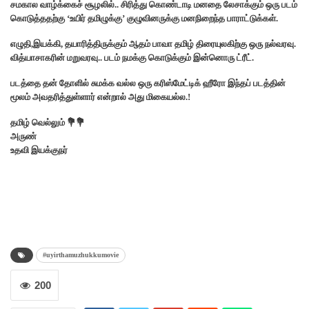
சமகால வாழ்க்கைச் சூழலில்.. சிரித்து கொண்டாடி மனதை லேசாக்கும் ஒரு படம்
கொடுத்ததற்கு ‘உயிர் தமிழுக்கு’ குழுவினருக்கு மனநிறைந்த பாராட்டுக்கள்.
எழுதி,இயக்கி, தயாரித்திருக்கும் ஆதம் பாவா தமிழ் திரையுலகிற்கு ஒரு நல்வரவு.
வித்யாசாகரின் மறுவரவு.. படம் நமக்கு கொடுக்கும் இன்னொரு ட்ரீட்.
படத்தை தன் தோளில் சுமக்க வல்ல ஒரு கரிஸ்மேட்டிக் ஹீரோ இந்தப் படத்தின்
மூலம் அவதரித்துள்ளார் என்றால் அது மிகையல்ல‌.!
தமிழ் வெல்லும் 💐💐
அருண்
உதவி இயக்குநர்
#uyirthamuzhukkumovie
200