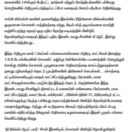
உலகளவில் 240க்கும் மேற்பட்ட நாடுகள் மற்றும் பிராந்தியங்களில் பல்வேறு
மொழிகளில் அறிமுகப்படுத்தப்படப்போ வதையும் பிரைம் வீடியோ அறிவித்தது.
சார்லி விக்கர்ஸ் உலகின் தலைசிறந்த இலக்கிய ரீதியிலான வில்லன்களில்
ஒருவரான சௌரன் பாத்திரத்தை ஏற்று, மிடில் எர்த் குடிமக்களை ஏமாற்றி
வஞ்சிப்பதற்கு உதவும் ஒரு புதிய தோற்ற வடிவத்தில் மீண்டும்
தோன்றவிருப்பதையும் இந்தப் புதிய இரண்டாவது சீசனின் கீ ஆர்ட் இன்று
வெளிப்படுத்தியது. .
இந்த அறிமுக டீஸர் ட்ரெய்லர் பார்வையாளர்களை அதிரடி காட்சிகள் நிறைந்த
J.R.R டோல்கியனின் செகண்ட் ஏஜ்க்கு பின்னோக்கிய பயணத்தில் அழைத்துச்
சென்று அங்கே சௌரன், முழுமையான அதிகாரத்தை கைப்பற்றுவதற்கான
தனது பழிவாங்கும் தொடர் முயற்சிகளின் தீவினைச் செயல்கள்… உச்சத்தை
எட்டிக்கொண்டிருப்பதைக் காட்சிப்படுத்துகிறது. பிரமாண்டமான
காட்சிகளுக்காகவே புகழ்பெற்ற இந்தத் தொடர், அதற்கிணங்க இந்த
இரண்டாவது சீசனிலும் திரைப்படக் கலையின் மகிமையை பிரம்மாண்டமாக
காட்சிப்படுத்தி, கலாட்ரியல், எல்ரோன்ட், பிரின்ஸ் டுரின் IV, அரோண்டிர் உட்பட
ரசிகர்களுக்கு பிடித்த பல்வேறு கதாபாத்திரங்கள் மீண்டும் தோன்றப்போவதை
பறைசாற்றுகிறது. அத்துடன் கூடுதலாக மிகவும் ஆர்வத்தோடு, மிகப் பெரு
மளவில் எதிர்பார்த்த ரிங்குகள் அதிகளவு உருவாவதையும் இதன் முதல் பார்வை
வெளிப்படுத்து கிறது.
‘தி ரிங்க்ஸ் ஆஃப் பவர்’ சீசன் இரண்டில், சௌரன் மீண்டும் தோன்றுகிறார்.