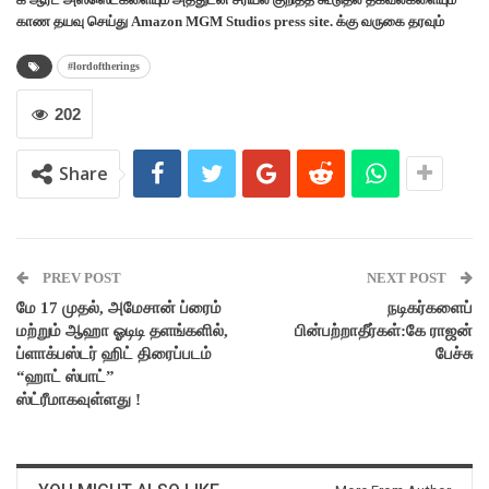
காண தயவு செய்து Amazon MGM Studios press site. க்கு வருகை தரவும்
#lordoftherings
202
Share
PREV POST
NEXT POST
மே 17 முதல், அமேசான் ப்ரைம்
நடிகர்களைப்
மற்றும் ஆஹா ஓடிடி தளங்களில்,
பின்பற்றாதீர்கள்:கே ராஜன்
ப்ளாக்பஸ்டர் ஹிட் திரைப்படம்
பேச்சு
“ஹாட் ஸ்பாட்”
ஸ்ட்ரீமாகவுள்ளது !