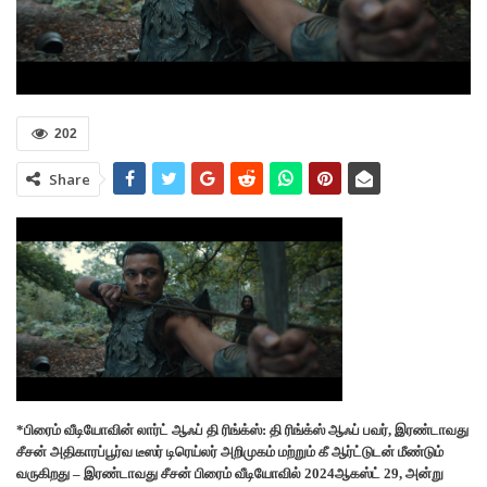
202
Share
*பிரைம் வீடியோவின் லார்ட் ஆஃப் தி ரிங்க்ஸ்: தி ரிங்க்ஸ் ஆஃப் பவர், இரண்டாவது
சீசன் அதிகாரப்பூர்வ டீஸர் டிரெய்லர் அறிமுகம் மற்றும் கீ ஆர்ட்டுடன் மீண்டும்
வருகிறது – இரண்டாவது சீசன் பிரைம் வீடியோவில் 2024ஆகஸ்ட் 29, அன்று