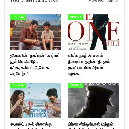
YOU MIGHT ALSO LIKE
More From Author
CINEMA
CINEMA
ஜீவாவின் ‘தகப்பன்’ ஃபர்ஸ்ட்
விஸ்வநாத் & சன்ஸ்
லுக் வெளியீடு…
திரைப்படத்தின் ‘தி ஒன்
ரசிகர்களிடம் அமோக
ரூல்’ பாடலில் அனல்
வரவேற்பு!
பறக்க…
CINEMA
CINEMA
ஆகஸ்ட் 28-ல் திரைக்கு
பிர்லா ஸ்டுடியோஸ் மற்றும்