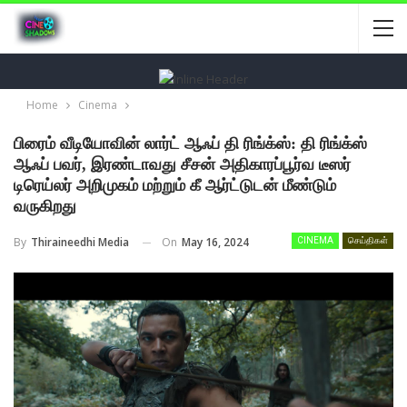
Home
Cinema
பிரைம் வீடியோவின் லார்ட் ஆஃப் தி ரிங்க்ஸ்: தி ரிங்க்ஸ்
ஆஃப் பவர், இரண்டாவது சீசன் அதிகாரப்பூர்வ டீஸர்
டிரெய்லர் அறிமுகம் மற்றும் கீ ஆர்ட்டுடன் மீண்டும்
வருகிறது
On
May 16, 2024
By
Thiraineedhi Media
CINEMA
செய்திகள்