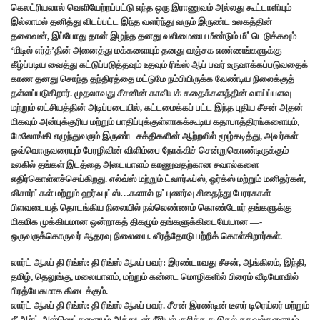
கெலட்ரியலால் வெளியேற்றப்பட்டு எந்த ஒரு இராணுவம் அல்லது கூட்டாளியும்
இல்லாமல் தனித்து விடப்பட்ட இந்த வளர்ந்து வரும் இருண்ட உலகத்தின்
தலைவன், இப்போது தான் இழந்த தனது வலிமையை மீண்டும் மீட்டெடுக்கவும்
‘மிடில் எர்த்’தின் அனைத்து மக்களையும் தனது வஞ்சக எண்ணங்களுக்கு
கீழ்ப்படிய வைத்து கட்டுப்படுத்தவும் உதவும் ரிங்ஸ் ஆப் பவர் உருவாக்கப்படுவதைக்
காண தனது சொந்த தந்திரத்தை மட்டுமே நம்பியிருக்க வேண்டிய நிலைக்குத்
தள்ளப்படுகிறார். முதலாவது சீசனின் காவியக் கதைக்களத்தின் வாய்ப்பளவு
மற்றும் லட்சியத்தின் அடிப்படையில், கட்டமைக்கப் பட்ட இந்த புதிய சீசன் அதன்
மிகவும் அன்புக்குரிய மற்றும் பாதிப்புக்குள்ளாகக்கூடிய கதாபாத்திரங்களையும்,
மேலோங்கி எழுந்துவரும் இருண்ட சக்திகளின் ஆற்றலில் மூழ்கடித்து, அவர்கள்
ஒவ்வொருவரையும் பேரழிவின் விளிம்பை நோக்கிச் சென்றுகொண்டிருக்கும்
உலகில் தங்கள் இடத்தை அடையாளம் காணுவதற்கான சவால்களை
எதிர்கொள்ளச்செய்கிறது. எல்வ்ஸ் மற்றும் ட்வார்ஃப்ஸ், ஓர்க்ஸ் மற்றும் மனிதர்கள்,
விசார்ட்கள் மற்றும் ஹர்ஃபுட்ஸ்…களால் நட்புணர்வு சிதைந்து பேரரசுகள்
பிளவடையத் தொடங்கிய நிலையில் நல்லெண்ணம் கொண்டோர் தங்களுக்கு
மிகமிக முக்கியமான ஒன்றாகத் திகழும் தங்களுக்கிடையேயான —-
ஒருவருக்கொருவர் ஆதரவு நிலையை. வீரத்தோடு பற்றிக் கொள்கிறார்கள்.
லார்ட் ஆஃப் தி ரிங்ஸ்: தி ரிங்ஸ் ஆஃப் பவர்: இரண்டாவது சீசன், ஆங்கிலம், இந்தி,
தமிழ், தெலுங்கு, மலையாளம், மற்றும் கன்னட மொழிகளில் பிரைம் வீடியோவில்
பிரத்யேகமாக கிடைக்கும்.
லார்ட் ஆஃப் தி ரிங்ஸ்: தி ரிங்ஸ் ஆஃப் பவர். சீசன் இரண்டின் டீஸர் டிரெய்லர் மற்றும்
கீ ஆர்ட் அஸ்ஸெட்களையும் அத்துடன் சீரியல் குறித்த கூடுதல் தகவல்களையும்