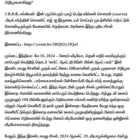
அறிமுகமாகிறது*
J.R.R.டோல்கியன் -இன் பழம்பெரும் புகழ் பெற்ற வில்லன் சௌரன் (sauron)
.மிடில் எர்த்தின் செகண்ட் ஏஜ் -ஐ இருளடையச் செய்யும் முயற்சியில் ஈடுபட்டுக்
கொண்டிருக்கும் வேளையில் அதற்கான அரங்கை இந்த புதிய சீசன்
நிர்மாணிக்கிறது
இணைப்பு : https://youtu.be/3RQ92y1IQaI
மும்பை, இந்தியா- மே 16, 2024 – பிரைம் வீடியோ, அதன் எதிர் வரவிருக்கும்
மாபெரும் வெற்றித் தொடர் ‘லார்ட் ஆஃப் தி ரிங்ஸ் :ரிங்ஸ் ஆஃப் பவர்” இன்
இரண்டாவது சீசனின் முதல் காட்சியை அமேசானின் முதல் முதலான அறிமுக
நிகழ்ச்சியில் நியூயார்க் நகரத்தில் நேற்று காலை வெளியிட்ட போது, அதில்
கலந்துக்கொண்ட பார்வையாளர்கள் பின்னோக்கி மிடில் எர்த் காலத்துக்கு
கொண்டு செல்லப்பட்டனர். இந்த தொடரின் முதல் சீசன் முன்னெப்போதும்
இல்லாத அளவில் உலகளவில் மாபெரும் வெற்றியை பெற்றது. அத்துடன் உலகம்
முழுவதும் 100 மில்லியனுக்கும் அதிகமான மக்கள் கண்டு ரசித்த ஒன்றாகவும்
மற்றும் அதன் வெளியீட்டு நாள் முதல் இன்றைய தேதிவரை வேறு எந்த ஒரு
வெளியீட்டுக்கும் இல்லாத வகையில் உலகம் முழுவதிலிருந்தும் பிரைம் சைன்
அப்களை அதிகளவில் பெற்று பிரைம் வீடியோவின் ஒரு தலைசிறந்த ஒரிஜினல்
வீடியோவாகவும் திகழ்ந்தது.
மேலும், இந்த இரண்டாவது சீசன், 2024 ஆகஸ்ட் 29, வியாழக்கிழமை அன்று