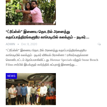
“ட்ரிப்ள்ஸ்” இணைய தொடரில் அனைத்து
கதாப்பாத்திரங்களுமே காமெடியில் கலக்கும் – நடிகர்…
ADMIN
Dec 8, 2020
“ட்ரிப்ள்ஸ்” இணைய தொடரில் அனைத்து கதாப்பாத்திரங்களுமே
காமெடியில் கலக்கும் - நடிகர் விவேக் பிரசன்னா ! ரசிகர்களுக்கான
கொண்டாட்டம் ஆரம்பமாகிவிட்டது. Hotstar Specials மற்றும் Stone Bench
Films சார்பில் இயக்குநர் கார்த்திக் சுப்புராஜ் இணைந்து…
NEWS