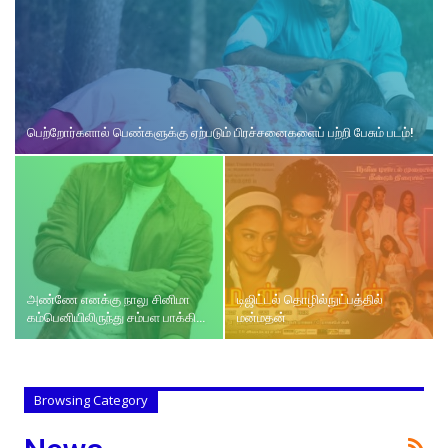
பெற்றோர்களால் பெண்களுக்கு ஏற்படும் பிரச்சனைகளைப் பற்றி பேசும் படம்!
அண்ணே எனக்கு நாலு சினிமா
டிஜிட்டல் தொழில்நுட்பத்தில்
கம்பெனியிலிருந்து சம்பள பாக்கி…
மன்மதன்
Browsing Category