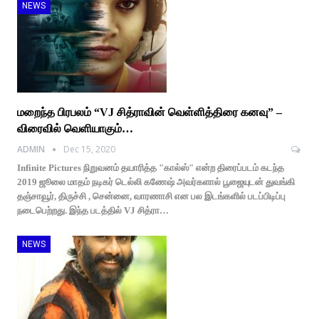
NEWS
மறைந்த பிரபலம் “VJ சித்ராவின் வெள்ளித்திரை கனவு” –
விரைவில் வெளியாகும்…
ADMIN
Dec 15, 2020
Infinite Pictures நிறுவனம் தயாரித்த "கால்ஸ்" என்ற திரைப்படம் கடந்த
2019 ஜூலை மாதம் நடிகர் டெல்லி கணேஷ் அவர்களால் பூஜையுடன் துவங்கி
தஞ்சாவூர், திருச்சி , சென்னை, வாரணாசி என பல இடங்களில் படப்பிடிப்பு
நடைபெற்றது. இந்த படத்தில் VJ சித்ரா…
NEWS