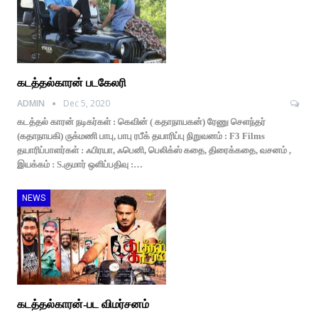
கடத்தல்காரன் பட‌கேலரி
ADMIN
Dec 5, 2020
கடத்தல் காரன் நடிகர்கள் : கெவின் ( கதாநாயகன்) ரேணு செளந்தர்
(கதாநாயகி) ருக்மணி பாபு, பாபு ரபீக் தயாரிப்பு நிறுவனம் : F3 Films
தயாரிப்பாளர்கள் : ஃபிரயா, ஃபெனி, பெலிக்ஸ் கதை, திரைக்கதை, வசனம் ,
இயக்கம் : S.குமார் ஒளிப்பதிவு :…
NEWS
கடத்தல்காரன்-பட விமர்சனம்