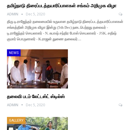
தமிழ்நாடு திரைப்படத்தயாரிப்பாளகள் சங்கம் அறிமுக விழா
ADMIN
Dec 5, 2020
திரு டி.ராஜேந்தர் தலைமையில் உருவான தமிழ்நாடு திரைப்படத்தயாரிப்பாளகள்
சங்கத்தின் அறிமுக விழா இன்று (5th Dec) நடைபெற்றது தலைவர் -
டி.ராஜேந்தர் செயலாளர் - N. சுபாஷ் சந்திர போஸ் செயலாளர் - JSK. சதிஷ்
குமார் பொருளாளர் - K.ராஜன் துணை தலைவர்…
NEWS
தலைவி பட‌ம் லேட்டஸ்ட் ஸ்டில்ஸ்
ADMIN
Dec 5, 2020
GALLERY