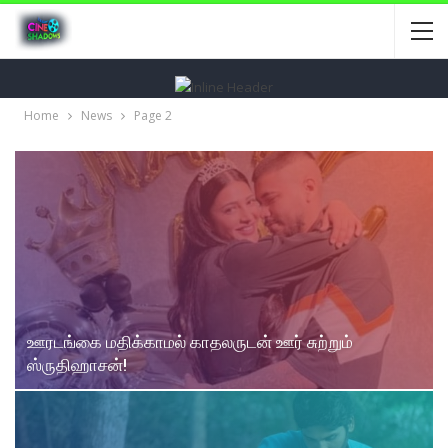
Home
News
Page 2
ஊரடங்கை மதிக்காமல் காதலருடன் ஊர் சுற்றும்
ஸ்ருதிஹாசன்!