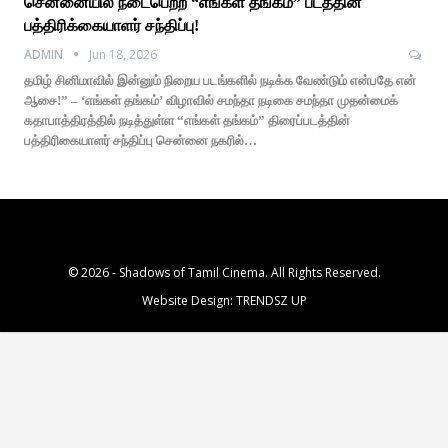
சென்னையில் நடைபெற்ற “எங்கள் தங்கம்” படத்தின்
பத்திரிக்கையாளர் சந்திப்பு!
ADMIN
Jun 18, 2026
தமிழ் சினிமாவில் இன்னும் நிறைய படங்களில் நடிக்க வேண்டும் என்பதே என்
ஆசை!” – ‘எங்கள் தங்கம்’ விழாவில் சமந்தா நடிகை சமந்தா முதன்மைக்
கதாபாத்திரத்தில் நடித்துள்ள “எங்கள் தங்கம்” திரைப்படத்தின்
பத்திரிகையாளர் சந்திப்பு சென்னை நகரில்…
© 2026 - Shadows of Tamil Cinema. All Rights Reserved.
Website Design:
TRENDSZ UP