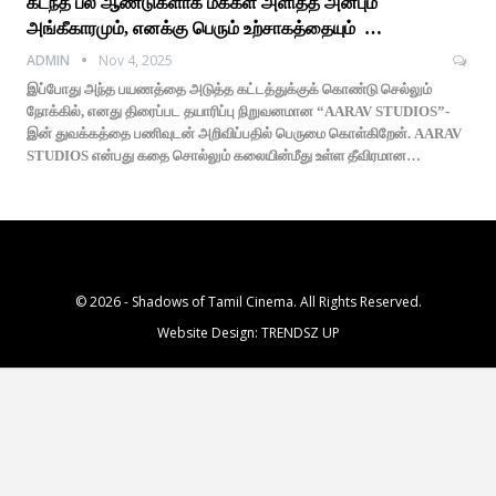
கடந்த பல ஆண்டுகளாக மக்கள் அளித்த அன்பும்
அங்கீகாரமும், எனக்கு பெரும் உற்சாகத்தையும் …
ADMIN
Nov 4, 2025
இப்போது அந்த பயணத்தை அடுத்த கட்டத்துக்குக் கொண்டு செல்லும்
நோக்கில், எனது திரைப்பட தயாரிப்பு நிறுவனமான “AARAV STUDIOS”-
இன் துவக்கத்தை பணிவுடன் அறிவிப்பதில் பெருமை கொள்கிறேன். AARAV
STUDIOS என்பது கதை சொல்லும் கலையின்மீது உள்ள தீவிரமான…
© 2026 - Shadows of Tamil Cinema. All Rights Reserved.
Website Design:
TRENDSZ UP