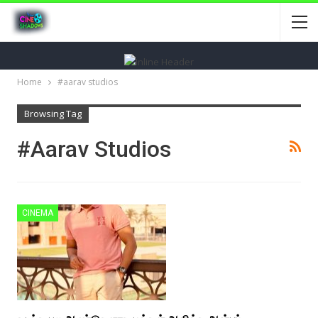
Home
#aarav studios
Browsing Tag
#aarav Studios
CINEMA