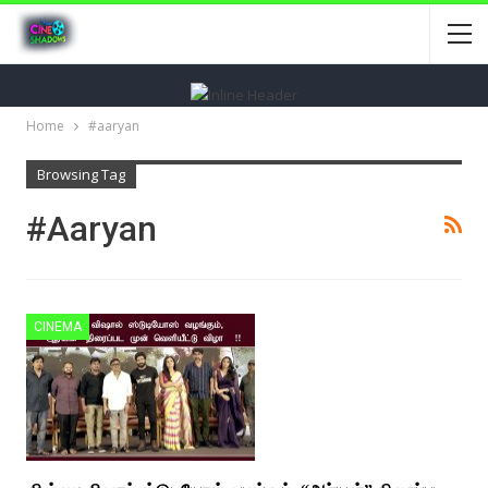
Home
#aaryan
Browsing Tag
#aaryan
CINEMA