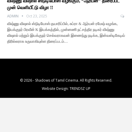
விஷ்ணு விஷால் ஸ்டுடியோஸ் வழங்கும், “ஆர்யன்” திரைப்பட
முன் வெளியீட்டு விழா !!
ADMIN
Oct 23, 2025
விஷ்ணு விஷால் ஸ்டுடியோஸ் தயாரிப்பில், சுப்ரா & ஆர்யன் ரமேஷ் வழங்க,
இயக்குநர் பிரவீன் K இயக்கத்தில், முன்னணி நட்சத்திர நடிகர் விஷ்ணு
விஷால் மற்றும் இயக்குநர் செல்வராகவன் இணைந்து நடிக்க, இன்வஸ்டிகேடிவ்
திரில்லராக உருவாகியுள்ள திரைப்படம்…
© 2026 - Shadows of Tamil Cinema. All Rights Reserved.
Website Design:
TRENDSZ UP