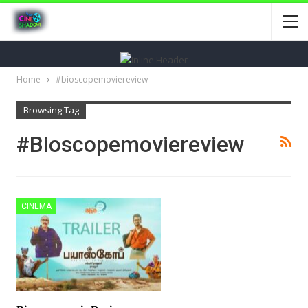
Home
#bioscopemoviereview
Browsing Tag
#bioscopemoviereview
CINEMA