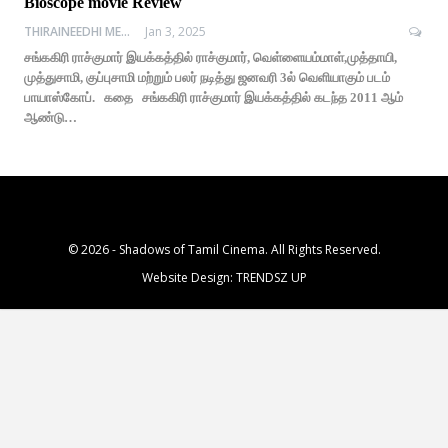
Bioscope movie Review
THIRAINEEDHI MEDIA
Jan 3, 2025
சங்ககிரி ராச்குமார் இயக்கத்தில் ராச்குமார், வெள்ளையம்மாள்,முத்தாயி,
முத்துசாமி, குப்புசாமி மற்றும் பலர் நடித்து ஜனவரி 3ல் வெளியாகும் படம்
பாயாஸ்கோப். கதை சங்ககிரி ராச்குமார் இயக்கத்தில் கடந்த 2011 ஆம்
ஆண்டு…
© 2026 - Shadows of Tamil Cinema. All Rights Reserved.
Website Design:
TRENDSZ UP