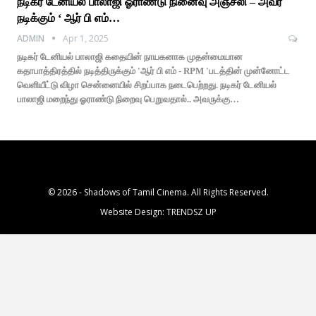
நடிகர் டேனியல் பாலாஜி ஓராண்டு நினைவு அஞ்சலி – அவர்
நடிக்கும் ‘ ஆர் பி எம்…
ADMIN
Apr 1, 2025
நடிகர் டேனியல் பாலாஜி கதையின் நாயகனாக முதன்மையான
கதாபாத்திரத்தில் நடித்திருக்கும் 'ஆர் பி எம் - RPM 'படத்தின் முன்னோட்ட
வெளியீட்டு விழா சென்னையில் சிறப்பாக நடைபெற்றது. நடிகர் டேனியல்
பாலாஜி மறைந்து ஓராண்டு நிறைவு பெறுவதால்.. அவருக்கு…
© 2026 - Shadows of Tamil Cinema. All Rights Reserved.
Website Design:
TRENDSZ UP