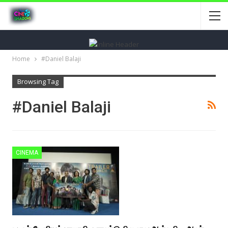
Home
#Daniel Balaji
Browsing Tag
#Daniel Balaji
CINEMA