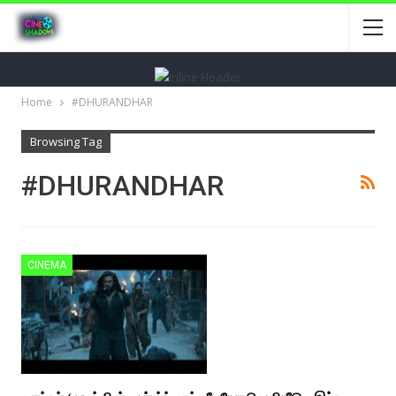
Home
#DHURANDHAR
Browsing Tag
#DHURANDHAR
CINEMA