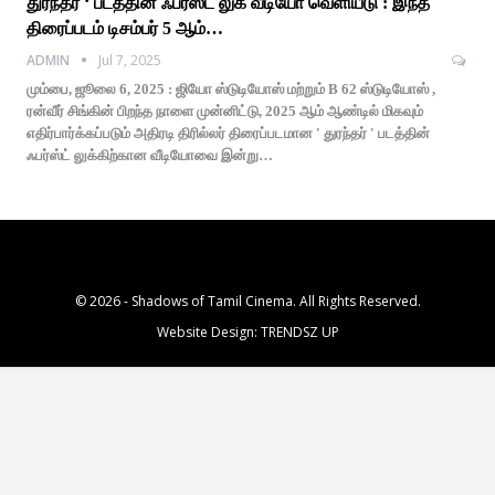
துரந்தர் ‘ படத்தின் ஃபர்ஸ்ட் லுக் வீடியோ வெளியீடு : இந்த
திரைப்படம் டிசம்பர் 5 ஆம்…
ADMIN
Jul 7, 2025
மும்பை, ஜூலை 6, 2025 : ஜியோ ஸ்டுடியோஸ் மற்றும் B 62 ஸ்டுடியோஸ் ,
ரன்வீர் சிங்கின் பிறந்த நாளை முன்னிட்டு, 2025 ஆம் ஆண்டில் மிகவும்
எதிர்பார்க்கப்படும் அதிரடி திரில்லர் திரைப்படமான ' துரந்தர் ' படத்தின்
ஃபர்ஸ்ட் லுக்கிற்கான வீடியோவை இன்று…
© 2026 - Shadows of Tamil Cinema. All Rights Reserved.
Website Design:
TRENDSZ UP