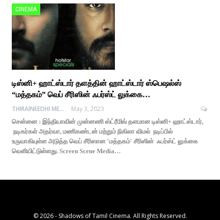
CINEMA
டிஸ்னி+ ஹாட்ஸ்டார் தளத்தின் ஹாட்ஸ்டார் ஸ்பெஷல்ஸ்
“மத்தகம்” வெப் சீரிஸின் ஃபர்ஸ்ட் லுக்கை…
THIRAINEEDHI MEDIA
May 3, 2023
சென்னை : இந்தியாவின் முன்னணி ஸ்ட்ரீமிங் தளமான டிஸ்னி+ ஹாட்ஸ்டார்,
நடிகர்கள் அதர்வா, மணிகண்டன் மற்றும் நிகிலா விமல் நடிப்பில்
உருவாகியுள்ள அடுத்த வெப் சீரிஸான 'மத்தகம்' சீரிஸின் ஃபர்ஸ்ட் லுக்கை
வெளியிட்டுள்ளது. Screen Scene Media…
© 2026 - Shadows of Tamil Cinema. All Rights Reserved.