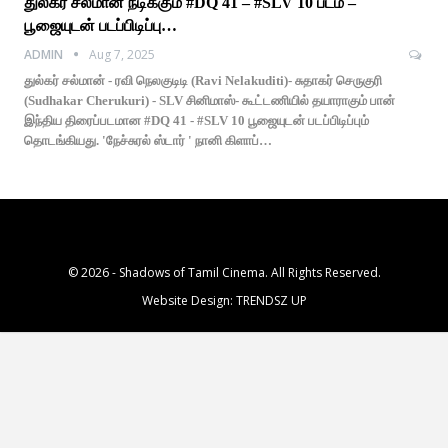
துல்கர் சல்மான் நடிக்கும் #DQ 41 – #SLV 10 படம் –
பூஜையுடன் படப்பிடிப்பு…
ADMIN
Aug 7, 2025
துல்கர் சல்மான் - ரவி நெலகுடிடி (Ravi Nelakuditi)- சுதாகர் செருகுரி
(Sudhakar Cherukuri) - SLV சினிமாஸ்- கூட்டணியில் தயாராகும் பான்
இந்திய திரைப்படமான #DQ 41 - #SLV 10 பூஜையுடன் படப்பிடிப்பும்
தொடங்கியது. 'நேச்சுரல் ஸ்டார் ' நானி கிளாப்…
© 2026 - Shadows of Tamil Cinema. All Rights Reserved.
Website Design:
TRENDSZ UP