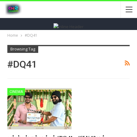
Home
#DQ41
Browsing Tag
#DQ41
CINEMA