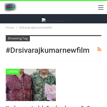
Home
#drsivarajkumarnewfilm
Browsing Tag
#drsivarajkumarnewfilm
CINEMA