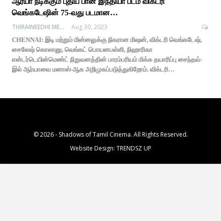
ஆர்யா நடிக்கும் புதிய பான் இந்தியா படம் விக்டரி
வெங்கடேஷின் 75-வது படமான…
THIRAINEEDHI MEDIA
Aug 30, 2023
CHENNAI: இடி மற்றும் மின்னலுக்கு நிகரான மிஷன், விக்டரி வெங்கடேஷ்,
சைலேஷ் கொலானு, வெங்கட் பொயனபள்ளி, நிஹாரிகா
என்டர்டெயின்மெண்ட் நிறுவனத்தின் பாரம்பரியம் மிக்க தயாரிப்பு சைந்தவ்-
இல் ஆர்யாவை மனாஸ்-ஆக அறிமுகப்படுத்துகிறோம். விக்டரி…
© 2026 - Shadows of Tamil Cinema. All Rights Reserved.
Website Design:
TRENDSZ UP