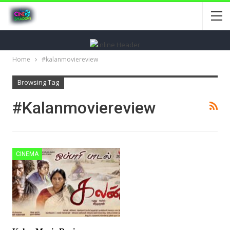
Home
#kalanmoviereview
Browsing Tag
#kalanmoviereview
CINEMA