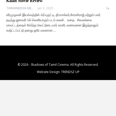
Kalan Movie Review
THIRAINEEDHI MEDIA
Jan 3, 2025
வீரமுருகன் இயக்கத்தில் அப்புகுட்டி, தீபாசங்கர்,சேரன்ராஜ் மற்றும் பலர்
நடித்து ஜனவரி 3ல் வெளியாகும் படம் கலன். கதை சிவகங்கை
மாவட்டத்தைச் சேர்ந்த வெட்டுடையார் காளி, கணவனை இழந்தாலும்
கஷ்ட்டப்பட்டு தனது ஒரே மகனான…
© 2026 - Shadows of Tamil Cinema. All Rights Reserved.
Website Design:
TRENDSZ UP