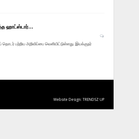
த்த ஹாட்ஸ்டார்…
தொடர் பற்றிய அறிவிப்பை வெளியிட்டுள்ளது. இயக்குநர்
Website Design:
TRENDSZ UP