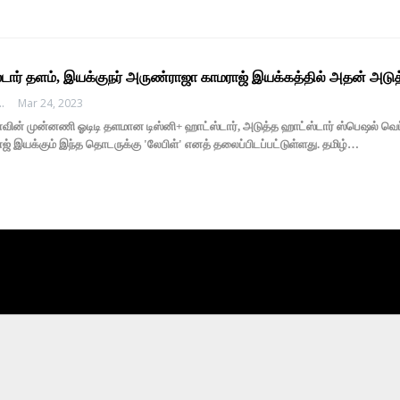
்டார் தளம், இயக்குநர் அருண்ராஜா காமராஜ் இயக்கத்தில் அதன் அடு
EDHI MEDIA
Mar 24, 2023
ின் முன்னணி ஓடிடி தளமான டிஸ்னி+ ஹாட்ஸ்டார், அடுத்த ஹாட்ஸ்டார் ஸ்பெஷல் வெப் 
் இயக்கும் இந்த தொடருக்கு 'லேபிள்' எனத் தலைப்பிடப்பட்டுள்ளது. தமிழ்…