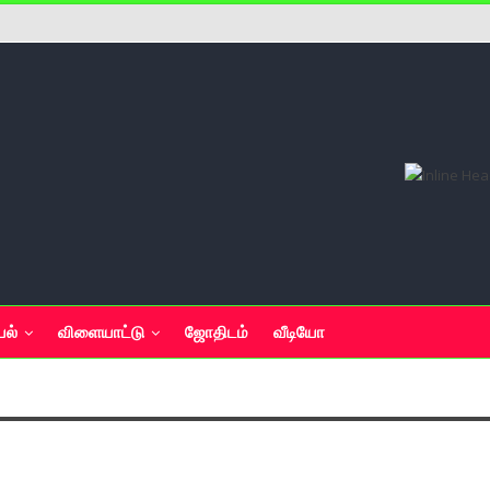
யல்
விளையாட்டு
ஜோதிடம்
வீடியோ