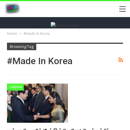
Home
#made In Korea
Browsing Tag
#made In Korea
CINEMA