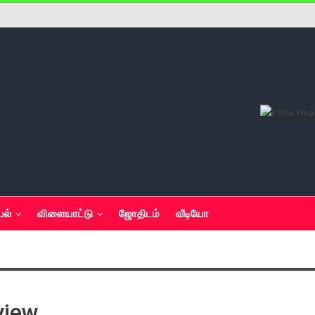
யல்
விளையாட்டு
ஜோதிடம்
வீடியோ
view